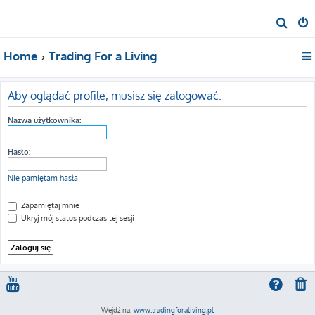
S
z
Home
Trading For a Living
u
k
a
Aby oglądać profile, musisz się zalogować.
j
Nazwa użytkownika:
Hasło:
Nie pamiętam hasła
Zapamiętaj mnie
Ukryj mój status podczas tej sesji
Wejdź na:
www.tradingforaliving.pl