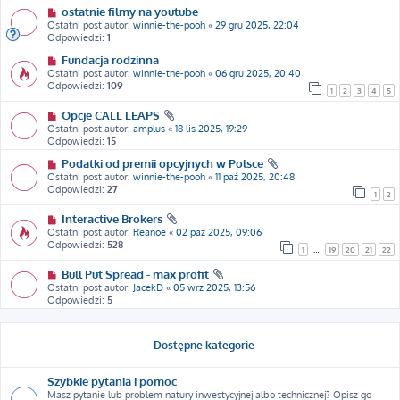
ostatnie filmy na youtube
Ostatni post autor:
winnie-the-pooh
«
29 gru 2025, 22:04
Odpowiedzi:
1
Fundacja rodzinna
Ostatni post autor:
winnie-the-pooh
«
06 gru 2025, 20:40
Odpowiedzi:
109
1
2
3
4
5
Opcje CALL LEAPS
Ostatni post autor:
amplus
«
18 lis 2025, 19:29
Odpowiedzi:
15
Podatki od premii opcyjnych w Polsce
Ostatni post autor:
winnie-the-pooh
«
11 paź 2025, 20:48
Odpowiedzi:
27
1
2
Interactive Brokers
Ostatni post autor:
Reanoe
«
02 paź 2025, 09:06
Odpowiedzi:
528
1
…
19
20
21
22
Bull Put Spread - max profit
Ostatni post autor:
JacekD
«
05 wrz 2025, 13:56
Odpowiedzi:
5
Dostępne kategorie
Szybkie pytania i pomoc
Masz pytanie lub problem natury inwestycyjnej albo technicznej? Opisz go