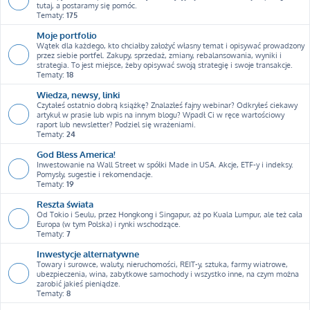
tutaj, a postaramy się pomóc.
Tematy:
175
Moje portfolio
Wątek dla każdego, kto chciałby założyć własny temat i opisywać prowadzony
przez siebie portfel. Zakupy, sprzedaż, zmiany, rebalansowania, wyniki i
strategia. To jest miejsce, żeby opisywać swoją strategię i swoje transakcje.
Tematy:
18
Wiedza, newsy, linki
Czytałeś ostatnio dobrą książkę? Znalazłeś fajny webinar? Odkryłeś ciekawy
artykuł w prasie lub wpis na innym blogu? Wpadł Ci w ręce wartościowy
raport lub newsletter? Podziel się wrażeniami.
Tematy:
24
God Bless America!
Inwestowanie na Wall Street w spółki Made in USA. Akcje, ETF-y i indeksy.
Pomysły, sugestie i rekomendacje.
Tematy:
19
Reszta świata
Od Tokio i Seulu, przez Hongkong i Singapur, aż po Kuala Lumpur, ale też cała
Europa (w tym Polska) i rynki wschodzące.
Tematy:
7
Inwestycje alternatywne
Towary i surowce, waluty, nieruchomości, REIT-y, sztuka, farmy wiatrowe,
ubezpieczenia, wina, zabytkowe samochody i wszystko inne, na czym można
zarobić jakieś pieniądze.
Tematy:
8