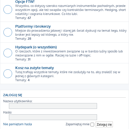
Opcje FTW!
Wszystko, co dotyczy szeroko rozumianych instrumentów pochodnych, przede
wszystkim opcji, ale też swapów czy kontraktów terminowych. Hedging, short
volatility i zagrania kierunkowe. Co kto lubi.
Tematy:
67
Platformy i brokerzy
Miejsce do prowadzenia jałowej i starej jak świat dyskusji na temat tego, który
broker jest lepszy od którego, a który nie.
Tematy:
28
Hydepark (o wszystkim)
O rzeczach, które z inwestowaniem związane są w bardzo luźny sposób lub
niezwiązane z nim w ogóle. Raczej na luzie i off-topic.
Tematy:
31
Kosz na zużyte tematy
Tutaj trafiają wszystkie tematy, które nie zasłużyły na to, aby znaleźć się w
jednej z głównych kategorii.
Tematy:
4
ZALOGUJ SIĘ
Nazwa użytkownika:
Hasło:
Nie pamiętam hasła
Zapamiętaj mnie