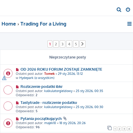
S
z
Home
Trading For a Living
u
k
a
1
2
3
4
5
Następna
j
Nieprzeczytane posty
OD 2026 ROKU FORUM ZOSTAJE ZAMKNIĘTE
Ostatni post autor:
Tomek
«
29 sty 2026, 13:12
w
Hydepark (o wszystkim)
Rozliczenie podatki ibkr
Ostatni post autor:
kalkulatorgieldowy
«
25 sty 2026, 00:35
Odpowiedzi:
2
Tastytrade - rozliczenie podatku
Ostatni post autor:
kalkulatorgieldowy
«
25 sty 2026, 00:30
Odpowiedzi:
5
Pytania początkujących
Ostatni post autor:
majek10
«
18 sty 2026, 20:26
Odpowiedzi:
96
1
2
3
4