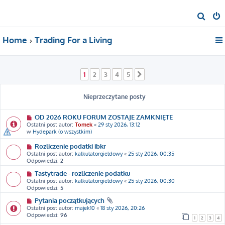
S
z
Home
Trading For a Living
u
k
a
1
2
3
4
5
Następna
j
Nieprzeczytane posty
OD 2026 ROKU FORUM ZOSTAJE ZAMKNIĘTE
Ostatni post autor:
Tomek
«
29 sty 2026, 13:12
w
Hydepark (o wszystkim)
Rozliczenie podatki ibkr
Ostatni post autor:
kalkulatorgieldowy
«
25 sty 2026, 00:35
Odpowiedzi:
2
Tastytrade - rozliczenie podatku
Ostatni post autor:
kalkulatorgieldowy
«
25 sty 2026, 00:30
Odpowiedzi:
5
Pytania początkujących
Ostatni post autor:
majek10
«
18 sty 2026, 20:26
Odpowiedzi:
96
1
2
3
4