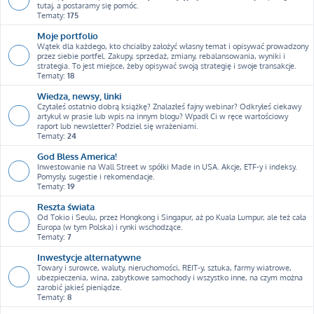
tutaj, a postaramy się pomóc.
Tematy:
175
Moje portfolio
Wątek dla każdego, kto chciałby założyć własny temat i opisywać prowadzony
przez siebie portfel. Zakupy, sprzedaż, zmiany, rebalansowania, wyniki i
strategia. To jest miejsce, żeby opisywać swoją strategię i swoje transakcje.
Tematy:
18
Wiedza, newsy, linki
Czytałeś ostatnio dobrą książkę? Znalazłeś fajny webinar? Odkryłeś ciekawy
artykuł w prasie lub wpis na innym blogu? Wpadł Ci w ręce wartościowy
raport lub newsletter? Podziel się wrażeniami.
Tematy:
24
God Bless America!
Inwestowanie na Wall Street w spółki Made in USA. Akcje, ETF-y i indeksy.
Pomysły, sugestie i rekomendacje.
Tematy:
19
Reszta świata
Od Tokio i Seulu, przez Hongkong i Singapur, aż po Kuala Lumpur, ale też cała
Europa (w tym Polska) i rynki wschodzące.
Tematy:
7
Inwestycje alternatywne
Towary i surowce, waluty, nieruchomości, REIT-y, sztuka, farmy wiatrowe,
ubezpieczenia, wina, zabytkowe samochody i wszystko inne, na czym można
zarobić jakieś pieniądze.
Tematy:
8