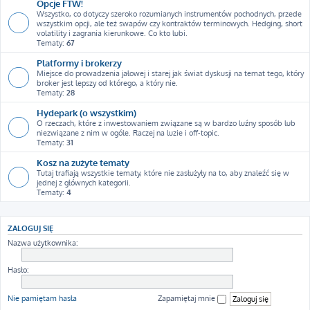
Opcje FTW!
Wszystko, co dotyczy szeroko rozumianych instrumentów pochodnych, przede
wszystkim opcji, ale też swapów czy kontraktów terminowych. Hedging, short
volatility i zagrania kierunkowe. Co kto lubi.
Tematy:
67
Platformy i brokerzy
Miejsce do prowadzenia jałowej i starej jak świat dyskusji na temat tego, który
broker jest lepszy od którego, a który nie.
Tematy:
28
Hydepark (o wszystkim)
O rzeczach, które z inwestowaniem związane są w bardzo luźny sposób lub
niezwiązane z nim w ogóle. Raczej na luzie i off-topic.
Tematy:
31
Kosz na zużyte tematy
Tutaj trafiają wszystkie tematy, które nie zasłużyły na to, aby znaleźć się w
jednej z głównych kategorii.
Tematy:
4
ZALOGUJ SIĘ
Nazwa użytkownika:
Hasło:
Nie pamiętam hasła
Zapamiętaj mnie