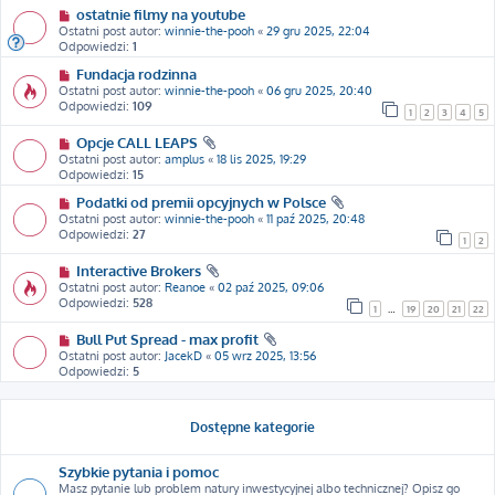
ostatnie filmy na youtube
Ostatni post autor:
winnie-the-pooh
«
29 gru 2025, 22:04
Odpowiedzi:
1
Fundacja rodzinna
Ostatni post autor:
winnie-the-pooh
«
06 gru 2025, 20:40
Odpowiedzi:
109
1
2
3
4
5
Opcje CALL LEAPS
Ostatni post autor:
amplus
«
18 lis 2025, 19:29
Odpowiedzi:
15
Podatki od premii opcyjnych w Polsce
Ostatni post autor:
winnie-the-pooh
«
11 paź 2025, 20:48
Odpowiedzi:
27
1
2
Interactive Brokers
Ostatni post autor:
Reanoe
«
02 paź 2025, 09:06
Odpowiedzi:
528
1
…
19
20
21
22
Bull Put Spread - max profit
Ostatni post autor:
JacekD
«
05 wrz 2025, 13:56
Odpowiedzi:
5
Dostępne kategorie
Szybkie pytania i pomoc
Masz pytanie lub problem natury inwestycyjnej albo technicznej? Opisz go