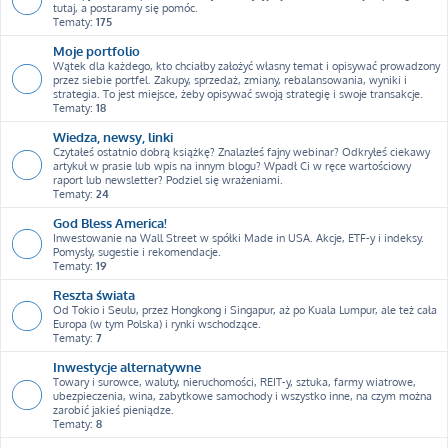
tutaj, a postaramy się pomóc.
Tematy:
175
Moje portfolio
Wątek dla każdego, kto chciałby założyć własny temat i opisywać prowadzony
przez siebie portfel. Zakupy, sprzedaż, zmiany, rebalansowania, wyniki i
strategia. To jest miejsce, żeby opisywać swoją strategię i swoje transakcje.
Tematy:
18
Wiedza, newsy, linki
Czytałeś ostatnio dobrą książkę? Znalazłeś fajny webinar? Odkryłeś ciekawy
artykuł w prasie lub wpis na innym blogu? Wpadł Ci w ręce wartościowy
raport lub newsletter? Podziel się wrażeniami.
Tematy:
24
God Bless America!
Inwestowanie na Wall Street w spółki Made in USA. Akcje, ETF-y i indeksy.
Pomysły, sugestie i rekomendacje.
Tematy:
19
Reszta świata
Od Tokio i Seulu, przez Hongkong i Singapur, aż po Kuala Lumpur, ale też cała
Europa (w tym Polska) i rynki wschodzące.
Tematy:
7
Inwestycje alternatywne
Towary i surowce, waluty, nieruchomości, REIT-y, sztuka, farmy wiatrowe,
ubezpieczenia, wina, zabytkowe samochody i wszystko inne, na czym można
zarobić jakieś pieniądze.
Tematy:
8