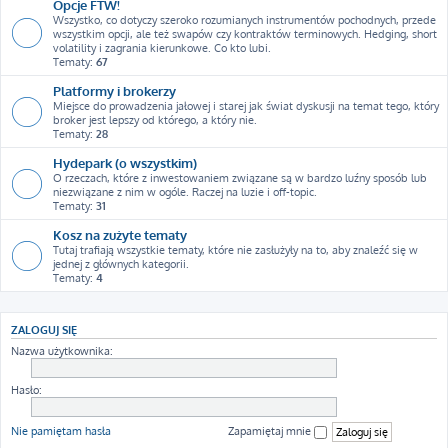
Opcje FTW!
Wszystko, co dotyczy szeroko rozumianych instrumentów pochodnych, przede
wszystkim opcji, ale też swapów czy kontraktów terminowych. Hedging, short
volatility i zagrania kierunkowe. Co kto lubi.
Tematy:
67
Platformy i brokerzy
Miejsce do prowadzenia jałowej i starej jak świat dyskusji na temat tego, który
broker jest lepszy od którego, a który nie.
Tematy:
28
Hydepark (o wszystkim)
O rzeczach, które z inwestowaniem związane są w bardzo luźny sposób lub
niezwiązane z nim w ogóle. Raczej na luzie i off-topic.
Tematy:
31
Kosz na zużyte tematy
Tutaj trafiają wszystkie tematy, które nie zasłużyły na to, aby znaleźć się w
jednej z głównych kategorii.
Tematy:
4
ZALOGUJ SIĘ
Nazwa użytkownika:
Hasło:
Nie pamiętam hasła
Zapamiętaj mnie