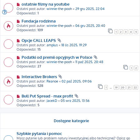
ostatnie filmy na youtube
Ostatni post autor:
winnie-the-pooh
«
29 gru 2025, 22:04
Odpowiedzi:
1
Fundacja rodzinna
Ostatni post autor:
winnie-the-pooh
«
06 gru 2025, 20:40
Odpowiedzi:
109
1
2
3
4
5
Opcje CALL LEAPS
Ostatni post autor:
amplus
«
18 lis 2025, 19:29
Odpowiedzi:
15
Podatki od premii opcyjnych w Polsce
Ostatni post autor:
winnie-the-pooh
«
11 paź 2025, 20:48
Odpowiedzi:
27
1
2
Interactive Brokers
Ostatni post autor:
Reanoe
«
02 paź 2025, 09:06
Odpowiedzi:
528
1
…
19
20
21
22
Bull Put Spread - max profit
Ostatni post autor:
JacekD
«
05 wrz 2025, 13:56
Odpowiedzi:
5
Dostępne kategorie
Szybkie pytania i pomoc
Masz pytanie lub problem natury inwestycyjnej albo technicznej? Opisz go