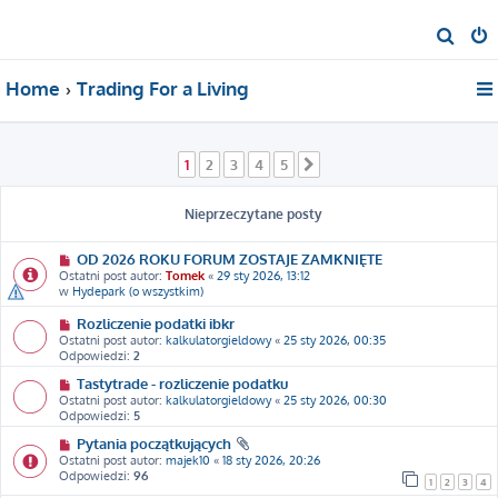
S
z
Home
Trading For a Living
u
k
a
1
2
3
4
5
Następna
j
Nieprzeczytane posty
OD 2026 ROKU FORUM ZOSTAJE ZAMKNIĘTE
Ostatni post autor:
Tomek
«
29 sty 2026, 13:12
w
Hydepark (o wszystkim)
Rozliczenie podatki ibkr
Ostatni post autor:
kalkulatorgieldowy
«
25 sty 2026, 00:35
Odpowiedzi:
2
Tastytrade - rozliczenie podatku
Ostatni post autor:
kalkulatorgieldowy
«
25 sty 2026, 00:30
Odpowiedzi:
5
Pytania początkujących
Ostatni post autor:
majek10
«
18 sty 2026, 20:26
Odpowiedzi:
96
1
2
3
4