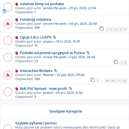
ostatnie filmy na youtube
Ostatni post autor:
winnie-the-pooh
«
29 gru 2025, 22:04
Odpowiedzi:
1
Fundacja rodzinna
Ostatni post autor:
winnie-the-pooh
«
06 gru 2025, 20:40
Odpowiedzi:
109
1
2
3
4
5
Opcje CALL LEAPS
Ostatni post autor:
amplus
«
18 lis 2025, 19:29
Odpowiedzi:
15
Podatki od premii opcyjnych w Polsce
Ostatni post autor:
winnie-the-pooh
«
11 paź 2025, 20:48
Odpowiedzi:
27
1
2
Interactive Brokers
Ostatni post autor:
Reanoe
«
02 paź 2025, 09:06
Odpowiedzi:
528
1
…
19
20
21
22
Bull Put Spread - max profit
Ostatni post autor:
JacekD
«
05 wrz 2025, 13:56
Odpowiedzi:
5
Dostępne kategorie
Szybkie pytania i pomoc
Masz pytanie lub problem natury inwestycyjnej albo technicznej? Opisz go