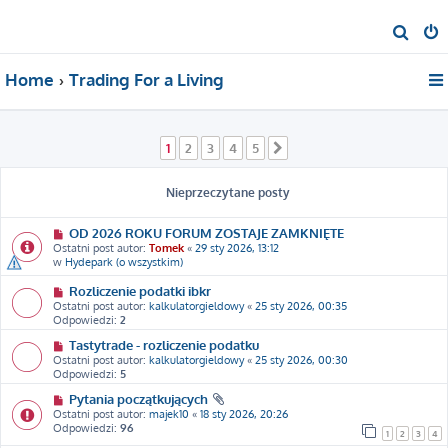
S
z
Home
Trading For a Living
u
k
a
1
2
3
4
5
Następna
j
Nieprzeczytane posty
OD 2026 ROKU FORUM ZOSTAJE ZAMKNIĘTE
Ostatni post autor:
Tomek
«
29 sty 2026, 13:12
w
Hydepark (o wszystkim)
Rozliczenie podatki ibkr
Ostatni post autor:
kalkulatorgieldowy
«
25 sty 2026, 00:35
Odpowiedzi:
2
Tastytrade - rozliczenie podatku
Ostatni post autor:
kalkulatorgieldowy
«
25 sty 2026, 00:30
Odpowiedzi:
5
Pytania początkujących
Ostatni post autor:
majek10
«
18 sty 2026, 20:26
Odpowiedzi:
96
1
2
3
4