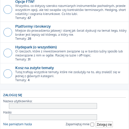
Opcje FTW!
Wszystko, co dotyczy szeroko rozumianych instrumentów pochodnych, przede
wszystkim opcji, ale też swapów czy kontraktów terminowych. Hedging, short
volatility i zagrania kierunkowe. Co kto lubi.
Tematy:
67
Platformy i brokerzy
Miejsce do prowadzenia jałowej i starej jak świat dyskusji na temat tego, który
broker jest lepszy od którego, a który nie.
Tematy:
28
Hydepark (o wszystkim)
O rzeczach, które z inwestowaniem związane są w bardzo luźny sposób lub
niezwiązane z nim w ogóle. Raczej na luzie i off-topic.
Tematy:
31
Kosz na zużyte tematy
Tutaj trafiają wszystkie tematy, które nie zasłużyły na to, aby znaleźć się w
jednej z głównych kategorii.
Tematy:
4
ZALOGUJ SIĘ
Nazwa użytkownika:
Hasło:
Nie pamiętam hasła
Zapamiętaj mnie