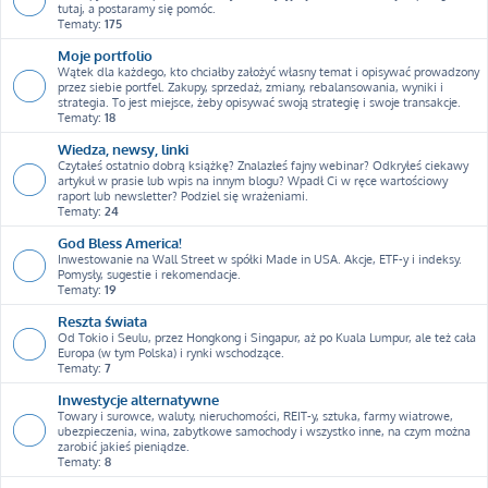
tutaj, a postaramy się pomóc.
Tematy:
175
Moje portfolio
Wątek dla każdego, kto chciałby założyć własny temat i opisywać prowadzony
przez siebie portfel. Zakupy, sprzedaż, zmiany, rebalansowania, wyniki i
strategia. To jest miejsce, żeby opisywać swoją strategię i swoje transakcje.
Tematy:
18
Wiedza, newsy, linki
Czytałeś ostatnio dobrą książkę? Znalazłeś fajny webinar? Odkryłeś ciekawy
artykuł w prasie lub wpis na innym blogu? Wpadł Ci w ręce wartościowy
raport lub newsletter? Podziel się wrażeniami.
Tematy:
24
God Bless America!
Inwestowanie na Wall Street w spółki Made in USA. Akcje, ETF-y i indeksy.
Pomysły, sugestie i rekomendacje.
Tematy:
19
Reszta świata
Od Tokio i Seulu, przez Hongkong i Singapur, aż po Kuala Lumpur, ale też cała
Europa (w tym Polska) i rynki wschodzące.
Tematy:
7
Inwestycje alternatywne
Towary i surowce, waluty, nieruchomości, REIT-y, sztuka, farmy wiatrowe,
ubezpieczenia, wina, zabytkowe samochody i wszystko inne, na czym można
zarobić jakieś pieniądze.
Tematy:
8