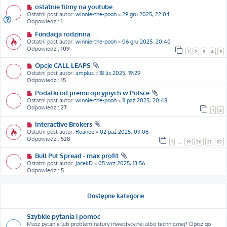
ostatnie filmy na youtube
Ostatni post autor:
winnie-the-pooh
«
29 gru 2025, 22:04
Odpowiedzi:
1
Fundacja rodzinna
Ostatni post autor:
winnie-the-pooh
«
06 gru 2025, 20:40
Odpowiedzi:
109
1
2
3
4
5
Opcje CALL LEAPS
Ostatni post autor:
amplus
«
18 lis 2025, 19:29
Odpowiedzi:
15
Podatki od premii opcyjnych w Polsce
Ostatni post autor:
winnie-the-pooh
«
11 paź 2025, 20:48
Odpowiedzi:
27
1
2
Interactive Brokers
Ostatni post autor:
Reanoe
«
02 paź 2025, 09:06
Odpowiedzi:
528
1
…
19
20
21
22
Bull Put Spread - max profit
Ostatni post autor:
JacekD
«
05 wrz 2025, 13:56
Odpowiedzi:
5
Dostępne kategorie
Szybkie pytania i pomoc
Masz pytanie lub problem natury inwestycyjnej albo technicznej? Opisz go