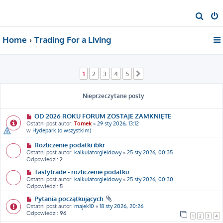
S
z
Home
Trading For a Living
u
k
a
1
2
3
4
5
Następna
j
Nieprzeczytane posty
OD 2026 ROKU FORUM ZOSTAJE ZAMKNIĘTE
Ostatni post autor:
Tomek
«
29 sty 2026, 13:12
w
Hydepark (o wszystkim)
Rozliczenie podatki ibkr
Ostatni post autor:
kalkulatorgieldowy
«
25 sty 2026, 00:35
Odpowiedzi:
2
Tastytrade - rozliczenie podatku
Ostatni post autor:
kalkulatorgieldowy
«
25 sty 2026, 00:30
Odpowiedzi:
5
Pytania początkujących
Ostatni post autor:
majek10
«
18 sty 2026, 20:26
Odpowiedzi:
96
1
2
3
4