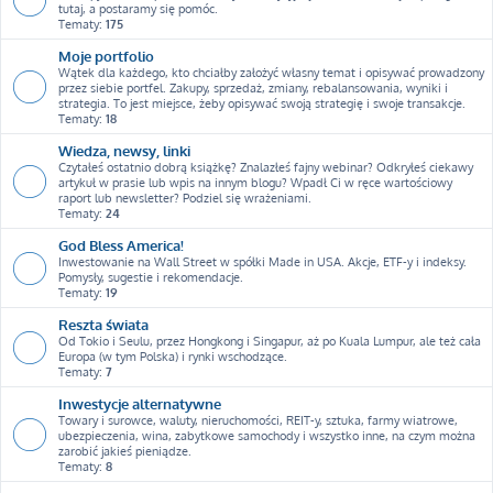
tutaj, a postaramy się pomóc.
Tematy:
175
Moje portfolio
Wątek dla każdego, kto chciałby założyć własny temat i opisywać prowadzony
przez siebie portfel. Zakupy, sprzedaż, zmiany, rebalansowania, wyniki i
strategia. To jest miejsce, żeby opisywać swoją strategię i swoje transakcje.
Tematy:
18
Wiedza, newsy, linki
Czytałeś ostatnio dobrą książkę? Znalazłeś fajny webinar? Odkryłeś ciekawy
artykuł w prasie lub wpis na innym blogu? Wpadł Ci w ręce wartościowy
raport lub newsletter? Podziel się wrażeniami.
Tematy:
24
God Bless America!
Inwestowanie na Wall Street w spółki Made in USA. Akcje, ETF-y i indeksy.
Pomysły, sugestie i rekomendacje.
Tematy:
19
Reszta świata
Od Tokio i Seulu, przez Hongkong i Singapur, aż po Kuala Lumpur, ale też cała
Europa (w tym Polska) i rynki wschodzące.
Tematy:
7
Inwestycje alternatywne
Towary i surowce, waluty, nieruchomości, REIT-y, sztuka, farmy wiatrowe,
ubezpieczenia, wina, zabytkowe samochody i wszystko inne, na czym można
zarobić jakieś pieniądze.
Tematy:
8