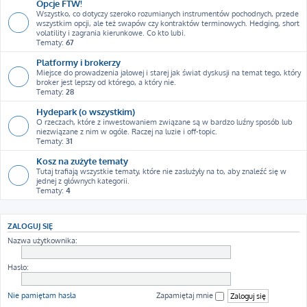
Opcje FTW!
Wszystko, co dotyczy szeroko rozumianych instrumentów pochodnych, przede
wszystkim opcji, ale też swapów czy kontraktów terminowych. Hedging, short
volatility i zagrania kierunkowe. Co kto lubi.
Tematy:
67
Platformy i brokerzy
Miejsce do prowadzenia jałowej i starej jak świat dyskusji na temat tego, który
broker jest lepszy od którego, a który nie.
Tematy:
28
Hydepark (o wszystkim)
O rzeczach, które z inwestowaniem związane są w bardzo luźny sposób lub
niezwiązane z nim w ogóle. Raczej na luzie i off-topic.
Tematy:
31
Kosz na zużyte tematy
Tutaj trafiają wszystkie tematy, które nie zasłużyły na to, aby znaleźć się w
jednej z głównych kategorii.
Tematy:
4
ZALOGUJ SIĘ
Nazwa użytkownika:
Hasło:
Nie pamiętam hasła
Zapamiętaj mnie