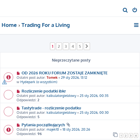
S
z
Home
Trading For a Living
u
k
a
1
2
3
4
5
Następna
j
Nieprzeczytane posty
OD 2026 ROKU FORUM ZOSTAJE ZAMKNIĘTE
Ostatni post autor:
Tomek
«
29 sty 2026, 13:12
w
Hydepark (o wszystkim)
Rozliczenie podatki ibkr
Ostatni post autor:
kalkulatorgieldowy
«
25 sty 2026, 00:35
Odpowiedzi:
2
Tastytrade - rozliczenie podatku
Ostatni post autor:
kalkulatorgieldowy
«
25 sty 2026, 00:30
Odpowiedzi:
5
Pytania początkujących
Ostatni post autor:
majek10
«
18 sty 2026, 20:26
Odpowiedzi:
96
1
2
3
4