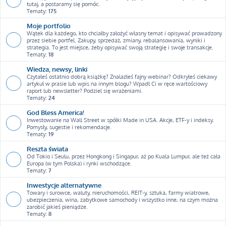
tutaj, a postaramy się pomóc.
Tematy:
175
Moje portfolio
Wątek dla każdego, kto chciałby założyć własny temat i opisywać prowadzony
przez siebie portfel. Zakupy, sprzedaż, zmiany, rebalansowania, wyniki i
strategia. To jest miejsce, żeby opisywać swoją strategię i swoje transakcje.
Tematy:
18
Wiedza, newsy, linki
Czytałeś ostatnio dobrą książkę? Znalazłeś fajny webinar? Odkryłeś ciekawy
artykuł w prasie lub wpis na innym blogu? Wpadł Ci w ręce wartościowy
raport lub newsletter? Podziel się wrażeniami.
Tematy:
24
God Bless America!
Inwestowanie na Wall Street w spółki Made in USA. Akcje, ETF-y i indeksy.
Pomysły, sugestie i rekomendacje.
Tematy:
19
Reszta świata
Od Tokio i Seulu, przez Hongkong i Singapur, aż po Kuala Lumpur, ale też cała
Europa (w tym Polska) i rynki wschodzące.
Tematy:
7
Inwestycje alternatywne
Towary i surowce, waluty, nieruchomości, REIT-y, sztuka, farmy wiatrowe,
ubezpieczenia, wina, zabytkowe samochody i wszystko inne, na czym można
zarobić jakieś pieniądze.
Tematy:
8