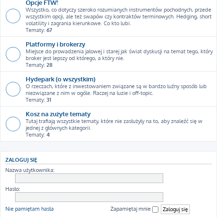
Opcje FTW!
Wszystko, co dotyczy szeroko rozumianych instrumentów pochodnych, przede
wszystkim opcji, ale też swapów czy kontraktów terminowych. Hedging, short
volatility i zagrania kierunkowe. Co kto lubi.
Tematy:
67
Platformy i brokerzy
Miejsce do prowadzenia jałowej i starej jak świat dyskusji na temat tego, który
broker jest lepszy od którego, a który nie.
Tematy:
28
Hydepark (o wszystkim)
O rzeczach, które z inwestowaniem związane są w bardzo luźny sposób lub
niezwiązane z nim w ogóle. Raczej na luzie i off-topic.
Tematy:
31
Kosz na zużyte tematy
Tutaj trafiają wszystkie tematy, które nie zasłużyły na to, aby znaleźć się w
jednej z głównych kategorii.
Tematy:
4
ZALOGUJ SIĘ
Nazwa użytkownika:
Hasło:
Nie pamiętam hasła
Zapamiętaj mnie