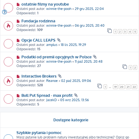
ostatnie filmy na youtube
Ostatni post autor:
winnie-the-pooh
«
29 gru 2025, 22:04
Odpowiedzi:
1
Fundacja rodzinna
Ostatni post autor:
winnie-the-pooh
«
06 gru 2025, 20:40
Odpowiedzi:
109
1
2
3
4
5
Opcje CALL LEAPS
Ostatni post autor:
amplus
«
18 lis 2025, 19:29
Odpowiedzi:
15
Podatki od premii opcyjnych w Polsce
Ostatni post autor:
winnie-the-pooh
«
11 paź 2025, 20:48
Odpowiedzi:
27
1
2
Interactive Brokers
Ostatni post autor:
Reanoe
«
02 paź 2025, 09:06
Odpowiedzi:
528
1
…
19
20
21
22
Bull Put Spread - max profit
Ostatni post autor:
JacekD
«
05 wrz 2025, 13:56
Odpowiedzi:
5
Dostępne kategorie
Szybkie pytania i pomoc
Masz pytanie lub problem natury inwestycyjnej albo technicznej? Opisz go