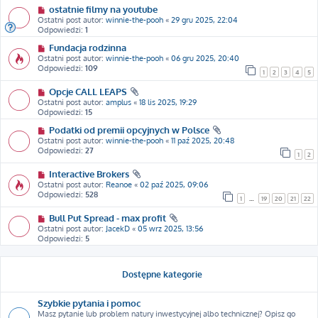
ostatnie filmy na youtube
Ostatni post autor:
winnie-the-pooh
«
29 gru 2025, 22:04
Odpowiedzi:
1
Fundacja rodzinna
Ostatni post autor:
winnie-the-pooh
«
06 gru 2025, 20:40
Odpowiedzi:
109
1
2
3
4
5
Opcje CALL LEAPS
Ostatni post autor:
amplus
«
18 lis 2025, 19:29
Odpowiedzi:
15
Podatki od premii opcyjnych w Polsce
Ostatni post autor:
winnie-the-pooh
«
11 paź 2025, 20:48
Odpowiedzi:
27
1
2
Interactive Brokers
Ostatni post autor:
Reanoe
«
02 paź 2025, 09:06
Odpowiedzi:
528
1
…
19
20
21
22
Bull Put Spread - max profit
Ostatni post autor:
JacekD
«
05 wrz 2025, 13:56
Odpowiedzi:
5
Dostępne kategorie
Szybkie pytania i pomoc
Masz pytanie lub problem natury inwestycyjnej albo technicznej? Opisz go