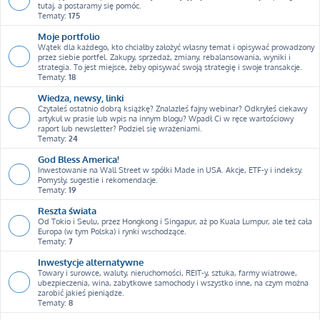
tutaj, a postaramy się pomóc.
Tematy:
175
Moje portfolio
Wątek dla każdego, kto chciałby założyć własny temat i opisywać prowadzony
przez siebie portfel. Zakupy, sprzedaż, zmiany, rebalansowania, wyniki i
strategia. To jest miejsce, żeby opisywać swoją strategię i swoje transakcje.
Tematy:
18
Wiedza, newsy, linki
Czytałeś ostatnio dobrą książkę? Znalazłeś fajny webinar? Odkryłeś ciekawy
artykuł w prasie lub wpis na innym blogu? Wpadł Ci w ręce wartościowy
raport lub newsletter? Podziel się wrażeniami.
Tematy:
24
God Bless America!
Inwestowanie na Wall Street w spółki Made in USA. Akcje, ETF-y i indeksy.
Pomysły, sugestie i rekomendacje.
Tematy:
19
Reszta świata
Od Tokio i Seulu, przez Hongkong i Singapur, aż po Kuala Lumpur, ale też cała
Europa (w tym Polska) i rynki wschodzące.
Tematy:
7
Inwestycje alternatywne
Towary i surowce, waluty, nieruchomości, REIT-y, sztuka, farmy wiatrowe,
ubezpieczenia, wina, zabytkowe samochody i wszystko inne, na czym można
zarobić jakieś pieniądze.
Tematy:
8