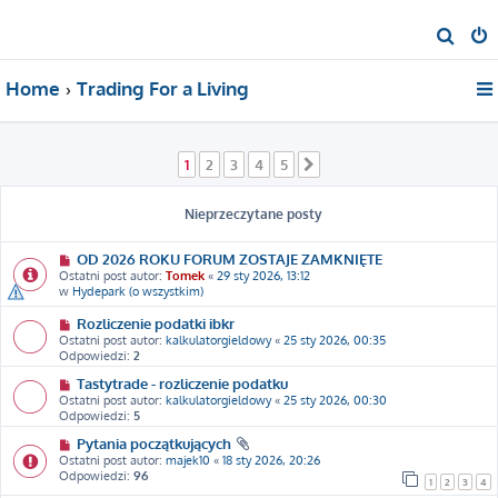
S
z
Home
Trading For a Living
u
k
a
1
2
3
4
5
Następna
j
Nieprzeczytane posty
OD 2026 ROKU FORUM ZOSTAJE ZAMKNIĘTE
Ostatni post autor:
Tomek
«
29 sty 2026, 13:12
w
Hydepark (o wszystkim)
Rozliczenie podatki ibkr
Ostatni post autor:
kalkulatorgieldowy
«
25 sty 2026, 00:35
Odpowiedzi:
2
Tastytrade - rozliczenie podatku
Ostatni post autor:
kalkulatorgieldowy
«
25 sty 2026, 00:30
Odpowiedzi:
5
Pytania początkujących
Ostatni post autor:
majek10
«
18 sty 2026, 20:26
Odpowiedzi:
96
1
2
3
4