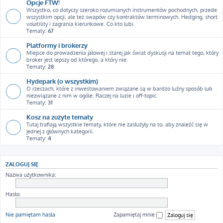
Opcje FTW!
Wszystko, co dotyczy szeroko rozumianych instrumentów pochodnych, przede
wszystkim opcji, ale też swapów czy kontraktów terminowych. Hedging, short
volatility i zagrania kierunkowe. Co kto lubi.
Tematy:
67
Platformy i brokerzy
Miejsce do prowadzenia jałowej i starej jak świat dyskusji na temat tego, który
broker jest lepszy od którego, a który nie.
Tematy:
28
Hydepark (o wszystkim)
O rzeczach, które z inwestowaniem związane są w bardzo luźny sposób lub
niezwiązane z nim w ogóle. Raczej na luzie i off-topic.
Tematy:
31
Kosz na zużyte tematy
Tutaj trafiają wszystkie tematy, które nie zasłużyły na to, aby znaleźć się w
jednej z głównych kategorii.
Tematy:
4
ZALOGUJ SIĘ
Nazwa użytkownika:
Hasło:
Nie pamiętam hasła
Zapamiętaj mnie