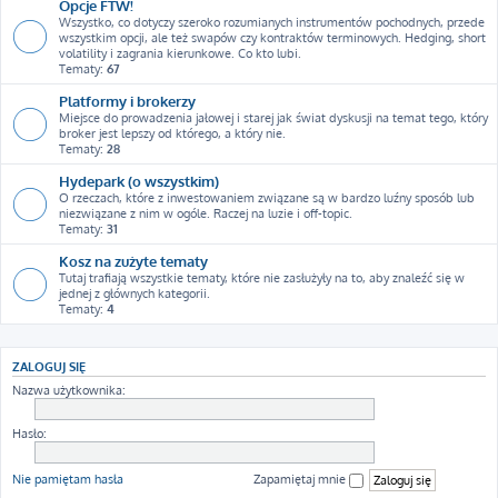
Opcje FTW!
Wszystko, co dotyczy szeroko rozumianych instrumentów pochodnych, przede
wszystkim opcji, ale też swapów czy kontraktów terminowych. Hedging, short
volatility i zagrania kierunkowe. Co kto lubi.
Tematy:
67
Platformy i brokerzy
Miejsce do prowadzenia jałowej i starej jak świat dyskusji na temat tego, który
broker jest lepszy od którego, a który nie.
Tematy:
28
Hydepark (o wszystkim)
O rzeczach, które z inwestowaniem związane są w bardzo luźny sposób lub
niezwiązane z nim w ogóle. Raczej na luzie i off-topic.
Tematy:
31
Kosz na zużyte tematy
Tutaj trafiają wszystkie tematy, które nie zasłużyły na to, aby znaleźć się w
jednej z głównych kategorii.
Tematy:
4
ZALOGUJ SIĘ
Nazwa użytkownika:
Hasło:
Nie pamiętam hasła
Zapamiętaj mnie