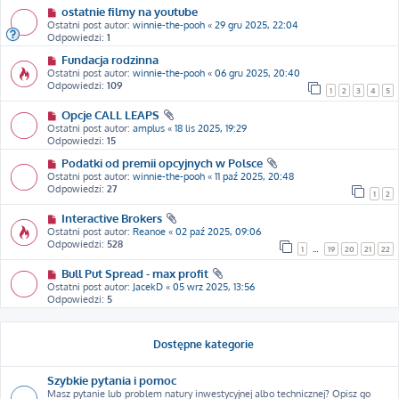
ostatnie filmy na youtube
Ostatni post autor:
winnie-the-pooh
«
29 gru 2025, 22:04
Odpowiedzi:
1
Fundacja rodzinna
Ostatni post autor:
winnie-the-pooh
«
06 gru 2025, 20:40
Odpowiedzi:
109
1
2
3
4
5
Opcje CALL LEAPS
Ostatni post autor:
amplus
«
18 lis 2025, 19:29
Odpowiedzi:
15
Podatki od premii opcyjnych w Polsce
Ostatni post autor:
winnie-the-pooh
«
11 paź 2025, 20:48
Odpowiedzi:
27
1
2
Interactive Brokers
Ostatni post autor:
Reanoe
«
02 paź 2025, 09:06
Odpowiedzi:
528
1
…
19
20
21
22
Bull Put Spread - max profit
Ostatni post autor:
JacekD
«
05 wrz 2025, 13:56
Odpowiedzi:
5
Dostępne kategorie
Szybkie pytania i pomoc
Masz pytanie lub problem natury inwestycyjnej albo technicznej? Opisz go