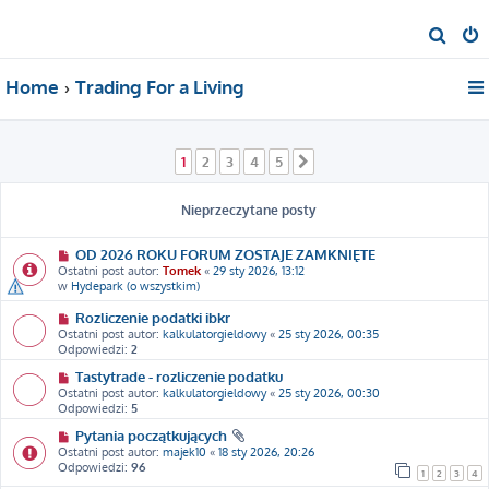
S
z
Home
Trading For a Living
u
k
a
1
2
3
4
5
Następna
j
Nieprzeczytane posty
OD 2026 ROKU FORUM ZOSTAJE ZAMKNIĘTE
Ostatni post autor:
Tomek
«
29 sty 2026, 13:12
w
Hydepark (o wszystkim)
Rozliczenie podatki ibkr
Ostatni post autor:
kalkulatorgieldowy
«
25 sty 2026, 00:35
Odpowiedzi:
2
Tastytrade - rozliczenie podatku
Ostatni post autor:
kalkulatorgieldowy
«
25 sty 2026, 00:30
Odpowiedzi:
5
Pytania początkujących
Ostatni post autor:
majek10
«
18 sty 2026, 20:26
Odpowiedzi:
96
1
2
3
4