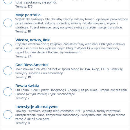
tutaj, a postaramy się pomóc.
Tematy:
175
Moje portfolio
Wątek dla każdego, kto chciałby założyć własny temat i opisywać prowadzony
przez siebie portfel. Zakupy, sprzedaż, zmiany, rebalansowania, wyniki i
strategia. To jest miejsce, żeby opisywać swoją strategię i swoje transakcje.
Tematy:
18
Wiedza, newsy, linki
Czytałeś ostatnio dobrą książkę? Znalazłeś fajny webinar? Odkryłeś ciekawy
artykuł w prasie lub wpis na innym blogu? Wpadł Ci w ręce wartościowy
raport lub newsletter? Podziel się wrażeniami.
Tematy:
24
God Bless America!
Inwestowanie na Wall Street w spółki Made in USA. Akcje, ETF-y i indeksy.
Pomysły, sugestie i rekomendacje.
Tematy:
19
Reszta świata
Od Tokio i Seulu, przez Hongkong i Singapur, aż po Kuala Lumpur, ale też cała
Europa (w tym Polska) i rynki wschodzące.
Tematy:
7
Inwestycje alternatywne
Towary i surowce, waluty, nieruchomości, REIT-y, sztuka, farmy wiatrowe,
ubezpieczenia, wina, zabytkowe samochody i wszystko inne, na czym można
zarobić jakieś pieniądze.
Tematy:
8