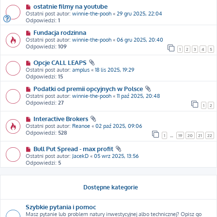
ostatnie filmy na youtube
Ostatni post autor:
winnie-the-pooh
«
29 gru 2025, 22:04
Odpowiedzi:
1
Fundacja rodzinna
Ostatni post autor:
winnie-the-pooh
«
06 gru 2025, 20:40
Odpowiedzi:
109
1
2
3
4
5
Opcje CALL LEAPS
Ostatni post autor:
amplus
«
18 lis 2025, 19:29
Odpowiedzi:
15
Podatki od premii opcyjnych w Polsce
Ostatni post autor:
winnie-the-pooh
«
11 paź 2025, 20:48
Odpowiedzi:
27
1
2
Interactive Brokers
Ostatni post autor:
Reanoe
«
02 paź 2025, 09:06
Odpowiedzi:
528
1
…
19
20
21
22
Bull Put Spread - max profit
Ostatni post autor:
JacekD
«
05 wrz 2025, 13:56
Odpowiedzi:
5
Dostępne kategorie
Szybkie pytania i pomoc
Masz pytanie lub problem natury inwestycyjnej albo technicznej? Opisz go