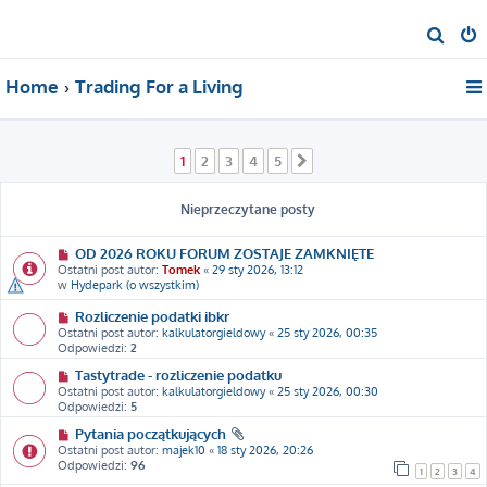
S
z
Home
Trading For a Living
u
k
a
1
2
3
4
5
Następna
j
Nieprzeczytane posty
OD 2026 ROKU FORUM ZOSTAJE ZAMKNIĘTE
Ostatni post autor:
Tomek
«
29 sty 2026, 13:12
w
Hydepark (o wszystkim)
Rozliczenie podatki ibkr
Ostatni post autor:
kalkulatorgieldowy
«
25 sty 2026, 00:35
Odpowiedzi:
2
Tastytrade - rozliczenie podatku
Ostatni post autor:
kalkulatorgieldowy
«
25 sty 2026, 00:30
Odpowiedzi:
5
Pytania początkujących
Ostatni post autor:
majek10
«
18 sty 2026, 20:26
Odpowiedzi:
96
1
2
3
4