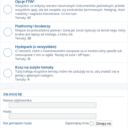
Opcje FTW!
Wszystko, co dotyczy szeroko rozumianych instrumentów pochodnych, przede
wszystkim opcji, ale też swapów czy kontraktów terminowych. Hedging, short
volatility i zagrania kierunkowe. Co kto lubi.
Tematy:
67
Platformy i brokerzy
Miejsce do prowadzenia jałowej i starej jak świat dyskusji na temat tego, który
broker jest lepszy od którego, a który nie.
Tematy:
28
Hydepark (o wszystkim)
O rzeczach, które z inwestowaniem związane są w bardzo luźny sposób lub
niezwiązane z nim w ogóle. Raczej na luzie i off-topic.
Tematy:
31
Kosz na zużyte tematy
Tutaj trafiają wszystkie tematy, które nie zasłużyły na to, aby znaleźć się w
jednej z głównych kategorii.
Tematy:
4
ZALOGUJ SIĘ
Nazwa użytkownika:
Hasło:
Nie pamiętam hasła
Zapamiętaj mnie