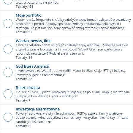
tutaj, a postaramy się pomóc.
Tematy:
175
Moje portfolio
Wątek dla każdego, kto chciałby założyć własny temat i opisywać prowadzony
przez siebie portfel. Zakupy, sprzedaż, zmiany, rebalansowania, wyniki i
strategia. To jest miejsce, żeby opisywać swoją strategię i swoje transakcje.
Tematy:
18
Wiedza, newsy, linki
Czytałeś ostatnio dobrą książkę? Znalazłeś fajny webinar? Odkryłeś ciekawy
artykuł w prasie lub wpis na innym blogu? Wpadł Ci w ręce wartościowy
raport lub newsletter? Podziel się wrażeniami.
Tematy:
24
God Bless America!
Inwestowanie na Wall Street w spółki Made in USA. Akcje, ETF-y i indeksy.
Pomysły, sugestie i rekomendacje.
Tematy:
19
Reszta świata
Od Tokio i Seulu, przez Hongkong i Singapur, aż po Kuala Lumpur, ale też cała
Europa (w tym Polska) i rynki wschodzące.
Tematy:
7
Inwestycje alternatywne
Towary i surowce, waluty, nieruchomości, REIT-y, sztuka, farmy wiatrowe,
ubezpieczenia, wina, zabytkowe samochody i wszystko inne, na czym można
zarobić jakieś pieniądze.
Tematy:
8