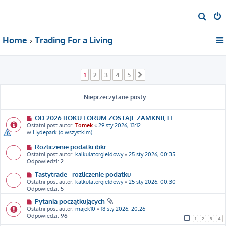
S
z
Home
Trading For a Living
u
k
a
1
2
3
4
5
Następna
j
Nieprzeczytane posty
OD 2026 ROKU FORUM ZOSTAJE ZAMKNIĘTE
Ostatni post autor:
Tomek
«
29 sty 2026, 13:12
w
Hydepark (o wszystkim)
Rozliczenie podatki ibkr
Ostatni post autor:
kalkulatorgieldowy
«
25 sty 2026, 00:35
Odpowiedzi:
2
Tastytrade - rozliczenie podatku
Ostatni post autor:
kalkulatorgieldowy
«
25 sty 2026, 00:30
Odpowiedzi:
5
Pytania początkujących
Ostatni post autor:
majek10
«
18 sty 2026, 20:26
Odpowiedzi:
96
1
2
3
4