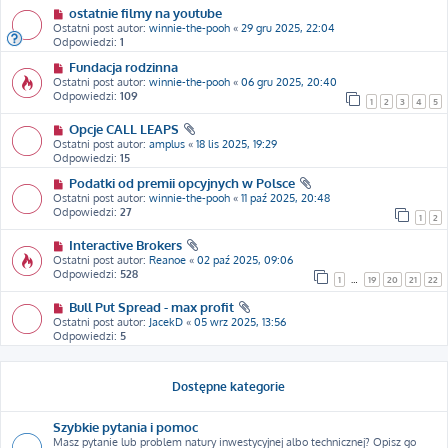
ostatnie filmy na youtube
Ostatni post autor:
winnie-the-pooh
«
29 gru 2025, 22:04
Odpowiedzi:
1
Fundacja rodzinna
Ostatni post autor:
winnie-the-pooh
«
06 gru 2025, 20:40
Odpowiedzi:
109
1
2
3
4
5
Opcje CALL LEAPS
Ostatni post autor:
amplus
«
18 lis 2025, 19:29
Odpowiedzi:
15
Podatki od premii opcyjnych w Polsce
Ostatni post autor:
winnie-the-pooh
«
11 paź 2025, 20:48
Odpowiedzi:
27
1
2
Interactive Brokers
Ostatni post autor:
Reanoe
«
02 paź 2025, 09:06
Odpowiedzi:
528
1
…
19
20
21
22
Bull Put Spread - max profit
Ostatni post autor:
JacekD
«
05 wrz 2025, 13:56
Odpowiedzi:
5
Dostępne kategorie
Szybkie pytania i pomoc
Masz pytanie lub problem natury inwestycyjnej albo technicznej? Opisz go