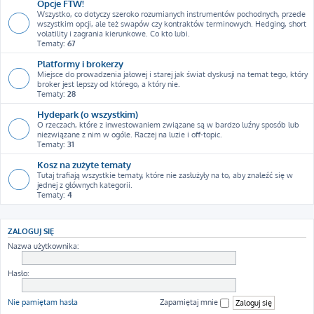
Opcje FTW!
Wszystko, co dotyczy szeroko rozumianych instrumentów pochodnych, przede
wszystkim opcji, ale też swapów czy kontraktów terminowych. Hedging, short
volatility i zagrania kierunkowe. Co kto lubi.
Tematy:
67
Platformy i brokerzy
Miejsce do prowadzenia jałowej i starej jak świat dyskusji na temat tego, który
broker jest lepszy od którego, a który nie.
Tematy:
28
Hydepark (o wszystkim)
O rzeczach, które z inwestowaniem związane są w bardzo luźny sposób lub
niezwiązane z nim w ogóle. Raczej na luzie i off-topic.
Tematy:
31
Kosz na zużyte tematy
Tutaj trafiają wszystkie tematy, które nie zasłużyły na to, aby znaleźć się w
jednej z głównych kategorii.
Tematy:
4
ZALOGUJ SIĘ
Nazwa użytkownika:
Hasło:
Nie pamiętam hasła
Zapamiętaj mnie