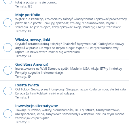
tutaj, a postaramy się pomóc.
Tematy:
175
Moje portfolio
Wątek dla każdego, kto chciałby założyć własny temat i opisywać prowadzony
przez siebie portfel. Zakupy, sprzedaż, zmiany, rebalansowania, wyniki i
strategia. To jest miejsce, żeby opisywać swoją strategię i swoje transakcje.
Tematy:
18
Wiedza, newsy, linki
Czytałeś ostatnio dobrą książkę? Znalazłeś fajny webinar? Odkryłeś ciekawy
artykuł w prasie lub wpis na innym blogu? Wpadł Ci w ręce wartościowy
raport lub newsletter? Podziel się wrażeniami.
Tematy:
24
God Bless America!
Inwestowanie na Wall Street w spółki Made in USA. Akcje, ETF-y i indeksy.
Pomysły, sugestie i rekomendacje.
Tematy:
19
Reszta świata
Od Tokio i Seulu, przez Hongkong i Singapur, aż po Kuala Lumpur, ale też cała
Europa (w tym Polska) i rynki wschodzące.
Tematy:
7
Inwestycje alternatywne
Towary i surowce, waluty, nieruchomości, REIT-y, sztuka, farmy wiatrowe,
ubezpieczenia, wina, zabytkowe samochody i wszystko inne, na czym można
zarobić jakieś pieniądze.
Tematy:
8