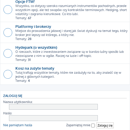
Opcje FTW!
Wszystko, co dotyczy szeroko rozumianych instrumentów pochodnych, przede
wszystkim opcji, ale też swapów czy kontraktów terminowych. Hedging, short
volatility i zagrania kierunkowe. Co kto lubi.
Tematy:
67
Platformy i brokerzy
Miejsce do prowadzenia jałowej i starej jak świat dyskusji na temat tego, który
broker jest lepszy od którego, a który nie.
Tematy:
28
Hydepark (o wszystkim)
O rzeczach, które z inwestowaniem związane są w bardzo luźny sposób lub
niezwiązane z nim w ogóle. Raczej na luzie i off-topic.
Tematy:
31
Kosz na zużyte tematy
Tutaj trafiają wszystkie tematy, które nie zasłużyły na to, aby znaleźć się w
jednej z głównych kategorii.
Tematy:
4
ZALOGUJ SIĘ
Nazwa użytkownika:
Hasło:
Nie pamiętam hasła
Zapamiętaj mnie