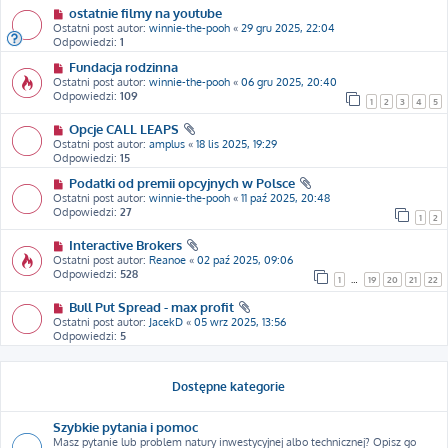
ostatnie filmy na youtube
Ostatni post autor:
winnie-the-pooh
«
29 gru 2025, 22:04
Odpowiedzi:
1
Fundacja rodzinna
Ostatni post autor:
winnie-the-pooh
«
06 gru 2025, 20:40
Odpowiedzi:
109
1
2
3
4
5
Opcje CALL LEAPS
Ostatni post autor:
amplus
«
18 lis 2025, 19:29
Odpowiedzi:
15
Podatki od premii opcyjnych w Polsce
Ostatni post autor:
winnie-the-pooh
«
11 paź 2025, 20:48
Odpowiedzi:
27
1
2
Interactive Brokers
Ostatni post autor:
Reanoe
«
02 paź 2025, 09:06
Odpowiedzi:
528
1
…
19
20
21
22
Bull Put Spread - max profit
Ostatni post autor:
JacekD
«
05 wrz 2025, 13:56
Odpowiedzi:
5
Dostępne kategorie
Szybkie pytania i pomoc
Masz pytanie lub problem natury inwestycyjnej albo technicznej? Opisz go