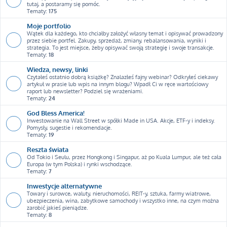
tutaj, a postaramy się pomóc.
Tematy:
175
Moje portfolio
Wątek dla każdego, kto chciałby założyć własny temat i opisywać prowadzony
przez siebie portfel. Zakupy, sprzedaż, zmiany, rebalansowania, wyniki i
strategia. To jest miejsce, żeby opisywać swoją strategię i swoje transakcje.
Tematy:
18
Wiedza, newsy, linki
Czytałeś ostatnio dobrą książkę? Znalazłeś fajny webinar? Odkryłeś ciekawy
artykuł w prasie lub wpis na innym blogu? Wpadł Ci w ręce wartościowy
raport lub newsletter? Podziel się wrażeniami.
Tematy:
24
God Bless America!
Inwestowanie na Wall Street w spółki Made in USA. Akcje, ETF-y i indeksy.
Pomysły, sugestie i rekomendacje.
Tematy:
19
Reszta świata
Od Tokio i Seulu, przez Hongkong i Singapur, aż po Kuala Lumpur, ale też cała
Europa (w tym Polska) i rynki wschodzące.
Tematy:
7
Inwestycje alternatywne
Towary i surowce, waluty, nieruchomości, REIT-y, sztuka, farmy wiatrowe,
ubezpieczenia, wina, zabytkowe samochody i wszystko inne, na czym można
zarobić jakieś pieniądze.
Tematy:
8