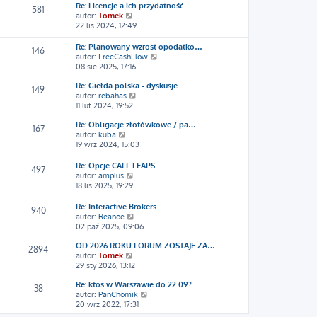
w
l
Re: Licencje a ich przydatność
581
i
n
W
autor:
Tomek
e
a
y
22 lis 2024, 12:49
t
j
ś
l
n
w
Re: Planowany wzrost opodatko…
146
n
o
i
W
autor:
FreeCashFlow
a
w
e
y
08 sie 2025, 17:16
j
s
t
ś
n
z
l
Re: Giełda polska - dyskusje
w
149
o
y
n
W
autor:
rebahas
i
w
p
a
y
11 lut 2024, 19:52
e
s
o
j
ś
t
z
s
n
Re: Obligacje złotówkowe / pa…
w
l
167
y
t
W
o
autor:
kuba
i
n
p
y
w
19 wrz 2024, 15:03
e
a
o
ś
s
t
j
s
w
z
l
n
Re: Opcje CALL LEAPS
497
t
i
y
n
W
o
autor:
amplus
e
p
a
y
w
18 lis 2025, 19:29
t
o
j
ś
s
l
s
n
w
z
Re: Interactive Brokers
940
n
t
o
i
y
W
autor:
Reanoe
a
w
e
p
y
02 paź 2025, 09:06
j
s
t
o
ś
n
z
l
s
OD 2026 ROKU FORUM ZOSTAJE ZA…
w
2894
o
y
n
t
W
autor:
Tomek
i
w
p
a
y
29 sty 2026, 13:12
e
s
o
j
ś
t
z
s
n
Re: ktos w Warszawie do 22.09?
w
l
38
y
t
o
W
autor:
PanChomik
i
n
p
w
y
20 wrz 2022, 17:31
e
a
o
s
ś
t
j