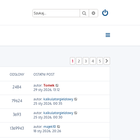
Szukaj
Wyszukiwanie zaawan
1
2
3
4
5
Następna
ODSŁONY
OSTATNI POST
autor:
Tomek
2484
29 sty 2026, 13:12
autor:
kalkulatorgieldowy
79624
25 sty 2026, 00:35
autor:
kalkulatorgieldowy
3693
25 sty 2026, 00:30
autor:
majek10
1369943
18 sty 2026, 20:26