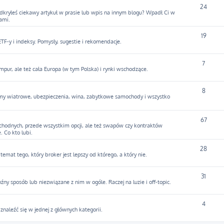
24
Odkryłeś ciekawy artykuł w prasie lub wpis na innym blogu? Wpadł Ci w
ami.
19
F-y i indeksy. Pomysły, sugestie i rekomendacje.
7
mpur, ale też cała Europa (w tym Polska) i rynki wschodzące.
8
army wiatrowe, ubezpieczenia, wina, zabytkowe samochody i wszystko
67
hodnych, przede wszystkim opcji, ale też swapów czy kontraktów
. Co kto lubi.
28
temat tego, który broker jest lepszy od którego, a który nie.
31
y sposób lub niezwiązane z nim w ogóle. Raczej na luzie i off-topic.
4
y znaleźć się w jednej z głównych kategorii.