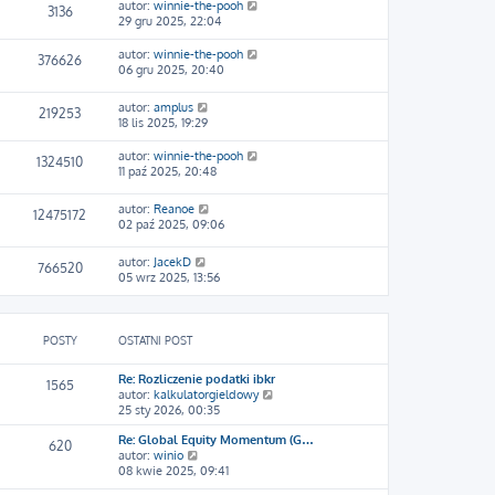
autor:
winnie-the-pooh
3136
29 gru 2025, 22:04
autor:
winnie-the-pooh
376626
06 gru 2025, 20:40
autor:
amplus
219253
18 lis 2025, 19:29
autor:
winnie-the-pooh
1324510
11 paź 2025, 20:48
autor:
Reanoe
12475172
02 paź 2025, 09:06
autor:
JacekD
766520
05 wrz 2025, 13:56
POSTY
OSTATNI POST
Re: Rozliczenie podatki ibkr
1565
W
autor:
kalkulatorgieldowy
y
25 sty 2026, 00:35
ś
Re: Global Equity Momentum (G…
w
620
W
autor:
winio
i
y
08 kwie 2025, 09:41
e
ś
t