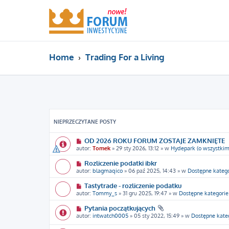
Home
Trading For a Living
NIEPRZECZYTANE POSTY
OD 2026 ROKU FORUM ZOSTAJE ZAMKNIĘTE
autor:
Tomek
» 29 sty 2026, 13:12 » w
Hydepark (o wszystkim
Rozliczenie podatki ibkr
autor:
blagmaqico
» 06 paź 2025, 14:43 » w
Dostępne katego
Tastytrade - rozliczenie podatku
autor:
Tommy_s
» 31 gru 2025, 19:47 » w
Dostępne kategorie
Pytania początkujących
autor:
intwatch0005
» 05 sty 2022, 15:49 » w
Dostępne kate