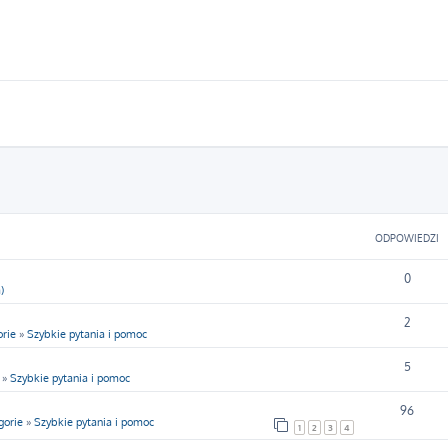
ODPOWIEDZI
0
)
2
rie
»
Szybkie pytania i pomoc
5
»
Szybkie pytania i pomoc
96
gorie
»
Szybkie pytania i pomoc
1
2
3
4