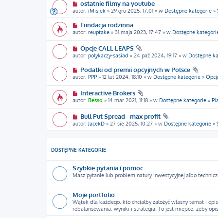
ostatnie filmy na youtube
autor:
iMisiek
» 29 gru 2025, 17:01 » w
Dostępne kategorie
»
Fundacja rodzinna
autor:
reuptake
» 31 maja 2023, 17:47 » w
Dostępne kategori
Opcje CALL LEAPS
autor:
polykaczy-sasiad
» 24 paź 2024, 19:17 » w
Dostępne ka
Podatki od premii opcyjnych w Polsce
autor:
PPP
» 12 lut 2024, 18:10 » w
Dostępne kategorie
»
Opcj
Interactive Brokers
autor:
Besso
» 14 mar 2021, 11:18 » w
Dostępne kategorie
»
Pl
Bull Put Spread - max profit
autor:
JacekD
» 27 sie 2025, 10:27 » w
Dostępne kategorie
»
DOSTĘPNE KATEGORIE
Szybkie pytania i pomoc
Masz pytanie lub problem natury inwestycyjnej albo technicz
Moje portfolio
Wątek dla każdego, kto chciałby założyć własny temat i opis
rebalansowania, wyniki i strategia. To jest miejsce, żeby opi