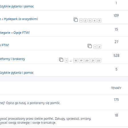
1
Szybkie pytania i pomoc
109
e
»
Hydepark (o wszystkim)
1
2
3
4
5
15
tegorie
»
Opcje FTW!
27
e FTW!
1
2
528
atformy i brokerzy
1
…
18
19
20
21
22
5
Szybkie pytania i pomoc
TEMATY
175
nej? Opisz go tutaj, a postaramy się pomóc.
18
ywać prowadzony przez siebie portfel. Zakupy, sprzedaż, zmiany,
sywać swoją strategię i swoje transakcje.