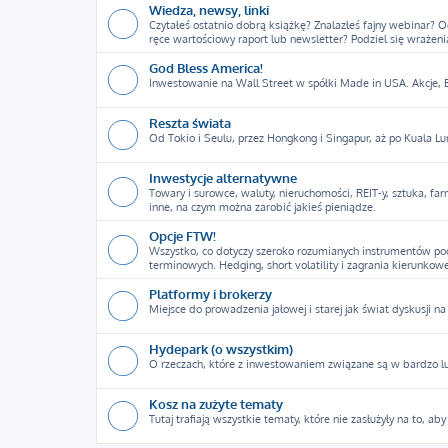
Wiedza, newsy, linki
Czytałeś ostatnio dobrą książkę? Znalazłeś fajny webinar? 
ręce wartościowy raport lub newsletter? Podziel się wrażeni
God Bless America!
Inwestowanie na Wall Street w spółki Made in USA. Akcje, ET
Reszta świata
Od Tokio i Seulu, przez Hongkong i Singapur, aż po Kuala Lu
Inwestycje alternatywne
Towary i surowce, waluty, nieruchomości, REIT-y, sztuka, f
inne, na czym można zarobić jakieś pieniądze.
Opcje FTW!
Wszystko, co dotyczy szeroko rozumianych instrumentów poc
terminowych. Hedging, short volatility i zagrania kierunkowe
Platformy i brokerzy
Miejsce do prowadzenia jałowej i starej jak świat dyskusji na 
Hydepark (o wszystkim)
O rzeczach, które z inwestowaniem związane są w bardzo luźn
Kosz na zużyte tematy
Tutaj trafiają wszystkie tematy, które nie zasłużyły na to, ab