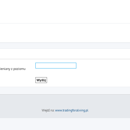
mieniany z poziomu
Wejdź na:
www.tradingforaliving.pl