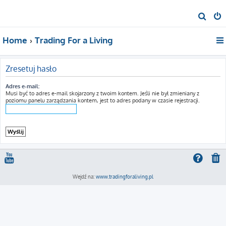
S
z
Home
Trading For a Living
u
k
a
Zresetuj hasło
j
Adres e-mail:
Musi być to adres e-mail skojarzony z twoim kontem. Jeśli nie był zmieniany z
poziomu panelu zarządzania kontem, jest to adres podany w czasie rejestracji.
Wejdź na:
www.tradingforaliving.pl