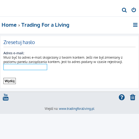
S
z
Home
Trading For a Living
u
k
a
Zresetuj hasło
j
Adres e-mail:
Musi być to adres e-mail skojarzony z twoim kontem. Jeśli nie był zmieniany z
poziomu panelu zarządzania kontem, jest to adres podany w czasie rejestracji.
Wejdź na:
www.tradingforaliving.pl