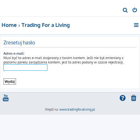
S
z
Home
Trading For a Living
u
k
a
Zresetuj hasło
j
Adres e-mail:
Musi być to adres e-mail skojarzony z twoim kontem. Jeśli nie był zmieniany z
poziomu panelu zarządzania kontem, jest to adres podany w czasie rejestracji.
Wejdź na:
www.tradingforaliving.pl