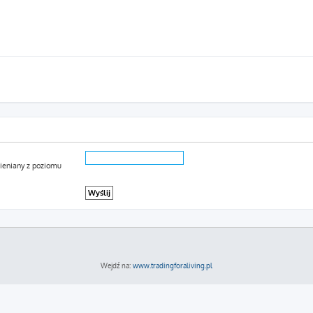
mieniany z poziomu
Wejdź na:
www.tradingforaliving.pl