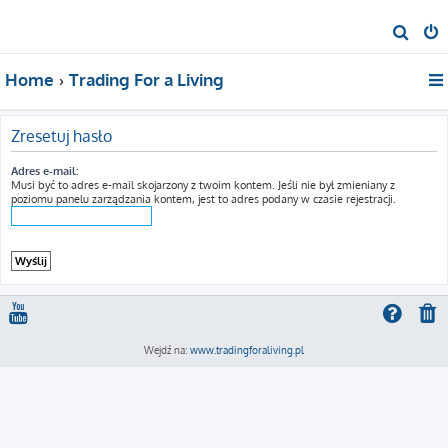
S
z
Home
Trading For a Living
u
k
a
Zresetuj hasło
j
Adres e-mail:
Musi być to adres e-mail skojarzony z twoim kontem. Jeśli nie był zmieniany z
poziomu panelu zarządzania kontem, jest to adres podany w czasie rejestracji.
Wejdź na:
www.tradingforaliving.pl