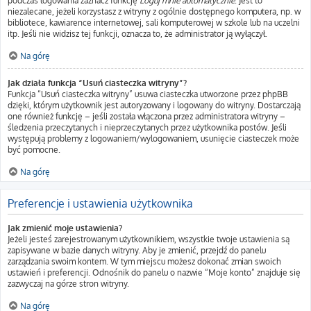
podczas logowania zaznacz funkcję
Loguj mnie automatycznie
. Jest to
niezalecane, jeżeli korzystasz z witryny z ogólnie dostępnego komputera, np. w
bibliotece, kawiarence internetowej, sali komputerowej w szkole lub na uczelni
itp. Jeśli nie widzisz tej funkcji, oznacza to, że administrator ją wyłączył.
Na górę
Jak działa funkcja “Usuń ciasteczka witryny”?
Funkcja “Usuń ciasteczka witryny” usuwa ciasteczka utworzone przez phpBB
dzięki, którym użytkownik jest autoryzowany i logowany do witryny. Dostarczają
one również funkcję – jeśli została włączona przez administratora witryny –
śledzenia przeczytanych i nieprzeczytanych przez użytkownika postów. Jeśli
występują problemy z logowaniem/wylogowaniem, usunięcie ciasteczek może
być pomocne.
Na górę
Preferencje i ustawienia użytkownika
Jak zmienić moje ustawienia?
Jeżeli jesteś zarejestrowanym użytkownikiem, wszystkie twoje ustawienia są
zapisywane w bazie danych witryny. Aby je zmienić, przejdź do panelu
zarządzania swoim kontem. W tym miejscu możesz dokonać zmian swoich
ustawień i preferencji. Odnośnik do panelu o nazwie “Moje konto” znajduje się
zazwyczaj na górze stron witryny.
Na górę