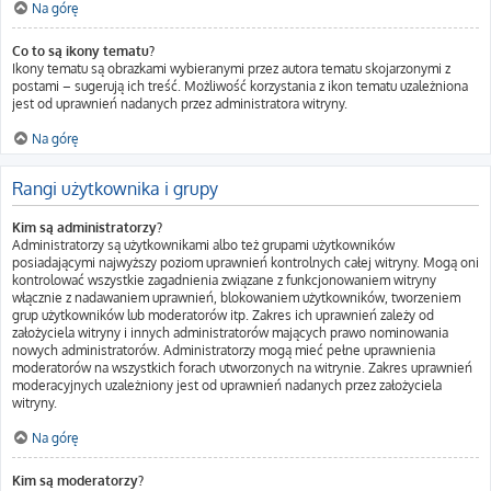
Na górę
Co to są ikony tematu?
Ikony tematu są obrazkami wybieranymi przez autora tematu skojarzonymi z
postami – sugerują ich treść. Możliwość korzystania z ikon tematu uzależniona
jest od uprawnień nadanych przez administratora witryny.
Na górę
Rangi użytkownika i grupy
Kim są administratorzy?
Administratorzy są użytkownikami albo też grupami użytkowników
posiadającymi najwyższy poziom uprawnień kontrolnych całej witryny. Mogą oni
kontrolować wszystkie zagadnienia związane z funkcjonowaniem witryny
włącznie z nadawaniem uprawnień, blokowaniem użytkowników, tworzeniem
grup użytkowników lub moderatorów itp. Zakres ich uprawnień zależy od
założyciela witryny i innych administratorów mających prawo nominowania
nowych administratorów. Administratorzy mogą mieć pełne uprawnienia
moderatorów na wszystkich forach utworzonych na witrynie. Zakres uprawnień
moderacyjnych uzależniony jest od uprawnień nadanych przez założyciela
witryny.
Na górę
Kim są moderatorzy?