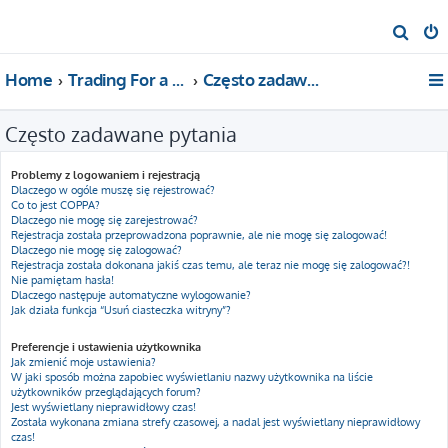
S
z
Home
Trading For a Living
Często zadawane pytania
u
k
Często zadawane pytania
a
j
Problemy z logowaniem i rejestracją
Dlaczego w ogóle muszę się rejestrować?
Co to jest COPPA?
Dlaczego nie mogę się zarejestrować?
Rejestracja została przeprowadzona poprawnie, ale nie mogę się zalogować!
Dlaczego nie mogę się zalogować?
Rejestracja została dokonana jakiś czas temu, ale teraz nie mogę się zalogować?!
Nie pamiętam hasła!
Dlaczego następuje automatyczne wylogowanie?
Jak działa funkcja “Usuń ciasteczka witryny”?
Preferencje i ustawienia użytkownika
Jak zmienić moje ustawienia?
W jaki sposób można zapobiec wyświetlaniu nazwy użytkownika na liście
użytkowników przeglądających forum?
Jest wyświetlany nieprawidłowy czas!
Została wykonana zmiana strefy czasowej, a nadal jest wyświetlany nieprawidłowy
czas!