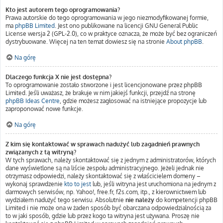
Kto jest autorem tego oprogramowania?
Prawa autorskie do tego oprogramowania w jego niezmodyfikowanej formie,
ma
phpBB Limited
. Jest ono publikowane na licencji GNU General Public
License wersja 2 (GPL-2.0), co w praktyce oznacza, że może być bez ograniczeń
dystrybuowane. Więcej na ten temat dowiesz się na stronie
About phpBB
.
Na górę
Dlaczego funkcja X nie jest dostępna?
To oprogramowanie zostało stworzone i jest licencjonowane przez phpBB
Limited. Jeśli uważasz, że brakuje w nim jakiejś funkcji, przejdź na stronę
phpBB Ideas Centre
, gdzie możesz zagłosować na istniejące propozycje lub
zaproponować nowe funkcje.
Na górę
Z kim się kontaktować w sprawach nadużyć lub zagadnień prawnych
związanych z tą witryną?
W tych sprawach, należy skontaktować się z jednym z administratorów, których
dane wyświetlone są na liście zespołu administracyjnego. Jeżeli jednak nie
otrzymasz odpowiedzi, należy skontaktować się z właścicielem domeny –
wykonaj sprawdzenie
kto to jest
lub, jeśli witryna jest uruchomiona na jednym z
darmowych serwisów, np. Yahoo!, free.fr, f2s.com, itp., z kierownictwem lub
wydziałem nadużyć tego serwisu. Absolutnie
nie należy
do kompetencji phpBB
Limited i nie może ona w żaden sposób być obarczana odpowiedzialnością za
to w jaki sposób, gdzie lub przez kogo ta witryna jest używana. Proszę nie