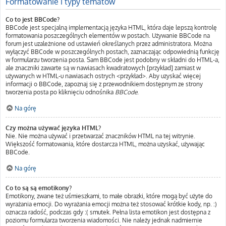
Formatowanie i typy tematów
Co to jest BBCode?
BBCode jest specjalną implementacją języka HTML, która daje lepszą kontrolę
formatowania poszczególnych elementów w postach. Używanie BBCode na
forum jest uzależnione od ustawień określanych przez administratora. Można
wyłączyć BBCode w poszczególnych postach, zaznaczając odpowiednią funkcję
w formularzu tworzenia posta. Sam BBCode jest podobny w składni do HTML-a,
ale znaczniki zawarte są w nawiasach kwadratowych [przykład] zamiast w
używanych w HTML-u nawiasach ostrych <przykład>. Aby uzyskać więcej
informacji o BBCode, zapoznaj się z przewodnikiem dostępnym ze strony
tworzenia posta po kliknięciu odnośnika
BBCode
.
Na górę
Czy można używać języka HTML?
Nie. Nie można używać i przetwarzać znaczników HTML na tej witrynie.
Większość formatowania, które dostarcza HTML, można uzyskać, używając
BBCode.
Na górę
Co to są są emotikony?
Emotikony, zwane też uśmieszkami, to małe obrazki, które mogą być użyte do
wyrażania emocji. Do wyrażania emocji można też stosować krótkie kody, np. :)
oznacza radość, podczas gdy :( smutek. Pełna lista emotikon jest dostępna z
poziomu formularza tworzenia wiadomości. Nie należy jednak nadmiernie