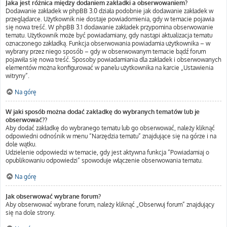
Jaka jest różnica między dodaniem zakładki a obserwowaniem?
Dodawanie zakładek w phpBB 3.0 działa podobnie jak dodawanie zakładek w
przeglądarce. Użytkownik nie dostaje powiadomienia, gdy w temacie pojawia
się nowa treść. W phpBB 3.1 dodawanie zakładek przypomina obserwowanie
tematu. Użytkownik może być powiadamiany, gdy nastąpi aktualizacja tematu
oznaczonego zakładką. Funkcja obserwowania powiadamia użytkownika – w
wybrany przez niego sposób – gdy w obserwowanym temacie bądź forum
pojawiła się nowa treść. Sposoby powiadamiania dla zakładek i obserwowanych
elementów można konfigurować w panelu użytkownika na karcie „Ustawienia
witryny”.
Na górę
W jaki sposób można dodać zakładkę do wybranych tematów lub je
obserwować??
Aby dodać zakładkę do wybranego tematu lub go obserwować, należy kliknąć
odpowiedni odnośnik w menu “Narzędzia tematu” znajdujące się na górze i na
dole wątku.
Udzielenie odpowiedzi w temacie, gdy jest aktywna funkcja “Powiadamiaj o
opublikowaniu odpowiedzi” spowoduje włączenie obserwowania tematu.
Na górę
Jak obserwować wybrane forum?
Aby obserwować wybrane forum, należy kliknąć „Obserwuj forum” znajdujący
się na dole strony.