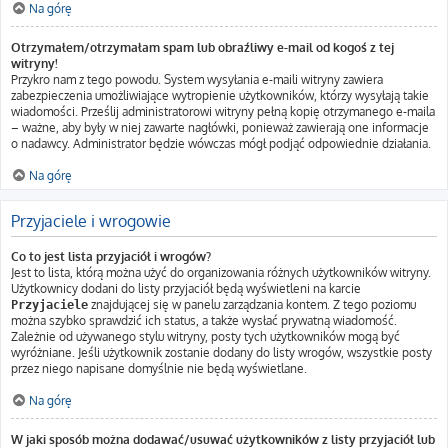
Na górę
Otrzymałem/otrzymałam spam lub obraźliwy e-mail od kogoś z tej
witryny!
Przykro nam z tego powodu. System wysyłania e-maili witryny zawiera
zabezpieczenia umożliwiające wytropienie użytkowników, którzy wysyłają takie
wiadomości. Prześlij administratorowi witryny pełną kopię otrzymanego e-maila
– ważne, aby były w niej zawarte nagłówki, ponieważ zawierają one informacje
o nadawcy. Administrator będzie wówczas mógł podjąć odpowiednie działania.
Na górę
Przyjaciele i wrogowie
Co to jest lista przyjaciół i wrogów?
Jest to lista, którą można użyć do organizowania różnych użytkowników witryny.
Użytkownicy dodani do listy przyjaciół będą wyświetleni na karcie
znajdującej się w panelu zarządzania kontem. Z tego poziomu
Przyjaciele
można szybko sprawdzić ich status, a także wysłać prywatną wiadomość.
Zależnie od używanego stylu witryny, posty tych użytkowników mogą być
wyróżniane. Jeśli użytkownik zostanie dodany do listy wrogów, wszystkie posty
przez niego napisane domyślnie nie będą wyświetlane.
Na górę
W jaki sposób można dodawać/usuwać użytkowników z listy przyjaciół lub