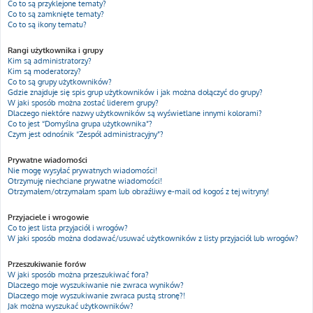
Co to są przyklejone tematy?
Co to są zamknięte tematy?
Co to są ikony tematu?
Rangi użytkownika i grupy
Kim są administratorzy?
Kim są moderatorzy?
Co to są grupy użytkowników?
Gdzie znajduje się spis grup użytkowników i jak można dołączyć do grupy?
W jaki sposób można zostać liderem grupy?
Dlaczego niektóre nazwy użytkowników są wyświetlane innymi kolorami?
Co to jest “Domyślna grupa użytkownika”?
Czym jest odnośnik “Zespół administracyjny”?
Prywatne wiadomości
Nie mogę wysyłać prywatnych wiadomości!
Otrzymuję niechciane prywatne wiadomości!
Otrzymałem/otrzymałam spam lub obraźliwy e-mail od kogoś z tej witryny!
Przyjaciele i wrogowie
Co to jest lista przyjaciół i wrogów?
W jaki sposób można dodawać/usuwać użytkowników z listy przyjaciół lub wrogów?
Przeszukiwanie forów
W jaki sposób można przeszukiwać fora?
Dlaczego moje wyszukiwanie nie zwraca wyników?
Dlaczego moje wyszukiwanie zwraca pustą stronę?!
Jak można wyszukać użytkowników?