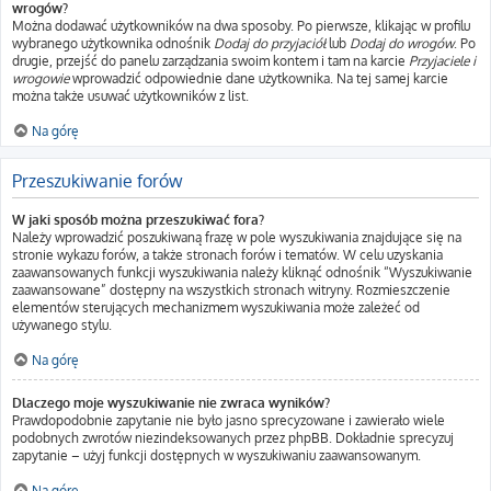
wrogów?
Można dodawać użytkowników na dwa sposoby. Po pierwsze, klikając w profilu
wybranego użytkownika odnośnik
Dodaj do przyjaciół
lub
Dodaj do wrogów
. Po
drugie, przejść do panelu zarządzania swoim kontem i tam na karcie
Przyjaciele i
wrogowie
wprowadzić odpowiednie dane użytkownika. Na tej samej karcie
można także usuwać użytkowników z list.
Na górę
Przeszukiwanie forów
W jaki sposób można przeszukiwać fora?
Należy wprowadzić poszukiwaną frazę w pole wyszukiwania znajdujące się na
stronie wykazu forów, a także stronach forów i tematów. W celu uzyskania
zaawansowanych funkcji wyszukiwania należy kliknąć odnośnik “Wyszukiwanie
zaawansowane” dostępny na wszystkich stronach witryny. Rozmieszczenie
elementów sterujących mechanizmem wyszukiwania może zależeć od
używanego stylu.
Na górę
Dlaczego moje wyszukiwanie nie zwraca wyników?
Prawdopodobnie zapytanie nie było jasno sprecyzowane i zawierało wiele
podobnych zwrotów niezindeksowanych przez phpBB. Dokładnie sprecyzuj
zapytanie – użyj funkcji dostępnych w wyszukiwaniu zaawansowanym.
Na górę