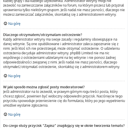
każdej grupy i dla każdego użytkownika. Administrator witryny mógł nie
zezwolić na zamieszczanie załączników na forum, na którym piszesz lub przyznał
uprawnienia tylko niektórym grupom. Jeśli nadal nie masz jasności, dlaczego nie
możesz zamieszczać załączników, skontaktuj się z administratorem witryny.
Na górę
Dlaczego otrzymałem/otrzymałam ostrzeżenie?
Każdy administrator witryny ma swoje zasady i regulaminy obowiązujące na
danej witrynie. Są one opublikowane i administrator zaleca zapoznanie się z
nimi. Jeśli ktoś ich nie przestrzegał, może otrzymać ostrzeżenie. O udzieleniu
ostrzeżenia decyduje administrator witryny. phpBB Limited nie ma nic
wspólnego z ostrzeżeniami udzielanymi na tej witrynie i nie ponosi żadnej
odpowiedzialności związanej z nimi. Jeśli nadal nie masz jasności, dlaczego
otrzymałeś/otrzymałaś ostrzeżenie, skontaktuj się z administratorem witryny.
Na górę
W jaki sposób można zgłosić posty moderatorowi?
Jeśli administrator na to zezwolił, w prawym górnym rogu treści posta, który
chcesz zgłosić, powinien być widoczny odpowiedni przycisk. Naciśnięcie tego
przycisku spowoduje przeniesienie cię do formularza, który po jego wypełnieniu
umożliwi wysłanie zgłoszenia.
Na górę
Do czego służy przycisk “Zapisz” znajdujący się w oknie tworzenia tematu?