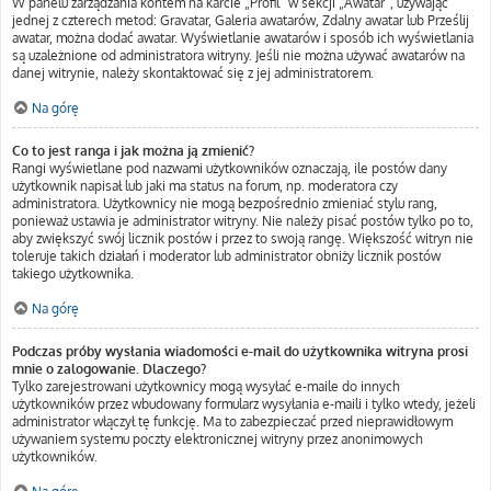
W panelu zarządzania kontem na karcie „Profil” w sekcji „Awatar”, używając
jednej z czterech metod: Gravatar, Galeria awatarów, Zdalny awatar lub Prześlij
awatar, można dodać awatar. Wyświetlanie awatarów i sposób ich wyświetlania
są uzależnione od administratora witryny. Jeśli nie można używać awatarów na
danej witrynie, należy skontaktować się z jej administratorem.
Na górę
Co to jest ranga i jak można ją zmienić?
Rangi wyświetlane pod nazwami użytkowników oznaczają, ile postów dany
użytkownik napisał lub jaki ma status na forum, np. moderatora czy
administratora. Użytkownicy nie mogą bezpośrednio zmieniać stylu rang,
ponieważ ustawia je administrator witryny. Nie należy pisać postów tylko po to,
aby zwiększyć swój licznik postów i przez to swoją rangę. Większość witryn nie
toleruje takich działań i moderator lub administrator obniży licznik postów
takiego użytkownika.
Na górę
Podczas próby wysłania wiadomości e-mail do użytkownika witryna prosi
mnie o zalogowanie. Dlaczego?
Tylko zarejestrowani użytkownicy mogą wysyłać e-maile do innych
użytkowników przez wbudowany formularz wysyłania e-maili i tylko wtedy, jeżeli
administrator włączył tę funkcję. Ma to zabezpieczać przed nieprawidłowym
używaniem systemu poczty elektronicznej witryny przez anonimowych
użytkowników.