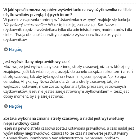
W jaki sposób można zapobiec wyświetlaniu nazwy użytkownika na liście
użytkowników przeglądających forum?
W panelu zarządzania kontem, w “Ustawieniach witryny” znajduje się funkcja
Nie pokazuj statusu online
. Włącz tę funkcję, zaznaczając
Tak
. Nazwa
użytkownika będzie wyświetlana tylko dla administratorów, moderatorów i dla
ciebie. Twoja obecność na witrynie będzie wykazana w liczbie ukrytych
użytkowników.
Na górę
Jest wyświetlany nieprawidłowy czas!
Możliwe, że jest wyświetlany czas z innej strefy czasowej, niż ta, w której się
znajdujesz. Jeśli tak właśnie jest, przejdź do panelu zarządzania kontem i zmień
strefę czasową, tak aby była zgodna z twoim miejscem pobytu. Np. Europa
centralna, Afryka, czy Nowa Zelandia. Zmiana strefy czasowej, tak jak i
większości ustawień, może zostać wykonana tylko przez zarejestrowanych
użytkowników. Jeżeli nie jesteś zarejestrowanym użytkownikiem – teraz jest
dobry moment, by się zarejestrować.
Na górę
Została wykonana zmiana strefy czasowej, a nadal jest wyświetlany
nieprawidłowy czas!
Jeżeli na pewno strefa czasowa została ustawiona prawidłowo, a czas nadal jest
wyświetlany nieprawidłowo, oznacza to, że czas na serwerze jest ustawiony
nieprawidłowo. Poinformuj o tym administratora, by naprawił problem.