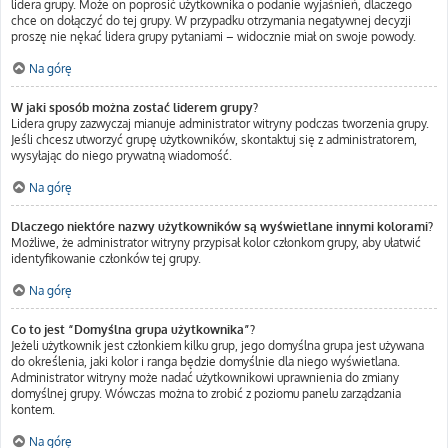
lidera grupy. Może on poprosić użytkownika o podanie wyjaśnień, dlaczego
chce on dołączyć do tej grupy. W przypadku otrzymania negatywnej decyzji
proszę nie nękać lidera grupy pytaniami – widocznie miał on swoje powody.
Na górę
W jaki sposób można zostać liderem grupy?
Lidera grupy zazwyczaj mianuje administrator witryny podczas tworzenia grupy.
Jeśli chcesz utworzyć grupę użytkowników, skontaktuj się z administratorem,
wysyłając do niego prywatną wiadomość.
Na górę
Dlaczego niektóre nazwy użytkowników są wyświetlane innymi kolorami?
Możliwe, że administrator witryny przypisał kolor członkom grupy, aby ułatwić
identyfikowanie członków tej grupy.
Na górę
Co to jest “Domyślna grupa użytkownika”?
Jeżeli użytkownik jest członkiem kilku grup, jego domyślna grupa jest używana
do określenia, jaki kolor i ranga będzie domyślnie dla niego wyświetlana.
Administrator witryny może nadać użytkownikowi uprawnienia do zmiany
domyślnej grupy. Wówczas można to zrobić z poziomu panelu zarządzania
kontem.
Na górę