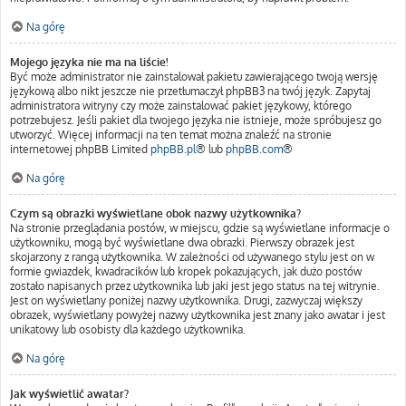
Na górę
Mojego języka nie ma na liście!
Być może administrator nie zainstalował pakietu zawierającego twoją wersję
językową albo nikt jeszcze nie przetłumaczył phpBB3 na twój język. Zapytaj
administratora witryny czy może zainstalować pakiet językowy, którego
potrzebujesz. Jeśli pakiet dla twojego języka nie istnieje, może spróbujesz go
utworzyć. Więcej informacji na ten temat można znaleźć na stronie
internetowej phpBB Limited
phpBB.pl
® lub
phpBB.com
®
Na górę
Czym są obrazki wyświetlane obok nazwy użytkownika?
Na stronie przeglądania postów, w miejscu, gdzie są wyświetlane informacje o
użytkowniku, mogą być wyświetlane dwa obrazki. Pierwszy obrazek jest
skojarzony z rangą użytkownika. W zależności od używanego stylu jest on w
formie gwiazdek, kwadracików lub kropek pokazujących, jak dużo postów
zostało napisanych przez użytkownika lub jaki jest jego status na tej witrynie.
Jest on wyświetlany poniżej nazwy użytkownika. Drugi, zazwyczaj większy
obrazek, wyświetlany powyżej nazwy użytkownika jest znany jako awatar i jest
unikatowy lub osobisty dla każdego użytkownika.
Na górę
Jak wyświetlić awatar?