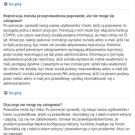
Na górę
Rejestracja została przeprowadzona poprawnie, ale nie mogę się
zalogować!
Po pierwsze, sprawdź swoją nazwę użytkownika i hasło. Jeśli są poprawne, to
wystąpiła jedna z dwóch przyczyn. Pierwszą z nich może być włączona funkcja
COPPA, a w czasie rejestracji została podana informacja, że masz mniej niż 13
lat. Wówczas należy wykonać instrukcje wysłane na twój adres e-mail. Jeśli nie
to było przyczyną, być może nie została aktywowana rejestracja. Niektóre
witryny przed pierwszym zalogowaniem wymagają aktywowania rejestracji
przez osobę rejestrującą się lub przez administratora. Informacja o tym była
wyświetlona podczas rejestracji. Jeśli została wysłana do ciebie wiadomość e-
mail, postępuj zgodnie z zawartymi w niej instrukcjami. Jeżeli taka wiadomość
do ciebie nie dotarła, być może został podany nieprawidłowy adres e-mail lub
wiadomość została zatrzymana przez filtr antyspamowy. Jeśli na pewno podany
przez ciebie adres e-mail jest prawidłowy, spróbuj skontaktować się z
administratorem.
Na górę
Dlaczego nie mogę się zalogować?
Powodów może być kilka. Po pierwsze sprawdź, czy twoja nazwa użytkownika i
hasło są prawidłowe. Jeżeli są prawidłowe, skontaktuj się z właścicielem witryny
i zapytaj, czy cię nie zablokowano. Istnieje też prawdopodobieństwo, że
problem powoduje błędna konfiguracja witryny, na której znajduje się forum.
Skontaktuj się z właścicielem witryny i powiadom go o tym problemie. Musi on
go naprawić.