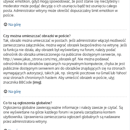
używać emotikon, gdyż mogą spowodować, że post stanie się nieczytelny i
moderator może podjąć decyzję o ich usunięciu bądź też usunięciu całego
posta. Administrator witryny może określić dopuszczalny limit emotikon w
poście.
Na górę
Czy można umieszczać obrazki w poście?
Tak, obrazki można umieszczać w postach. Jeśli administrator włączył możliwość
zamieszczania załączników, można wgrać obrazek bezpośrednio na witrynę. Jeśli
ta funkcja nie działa, aby obrazek był wyświetlany na forum, należy podać
odnośnik do obrazka umieszczonego na publicznie dostępnym serwerze, np.
http://www.jakas_strona.com/moj_obrazek.gif. Nie można podawać
odnośników do obrazków zapisanych na prywatnym komputerze, chyba że jest
publicznie dostępnym serwerem ani do obrazków znajdujących się na stronach
wymagających autoryzacji, takich jak, np. skrzynki pocztowe na Gmail lub Yahoo!
oraz stronach chronionych hasłem. Aby umieścić obrazek w poście, użyj
znacznika BBCode
[img]
.
Na górę
Co to są ogłoszenia globalne?
Ogłoszenia globalne zawierają ważne informacje i należy zawsze je czytać. Są
one wyświetlane na górze każdego forum i w panelu zarządzania kontem
użytkownika. Uprawnienia zamieszczania ogłoszeń globalnych są nadawane
przez administratora witryny.