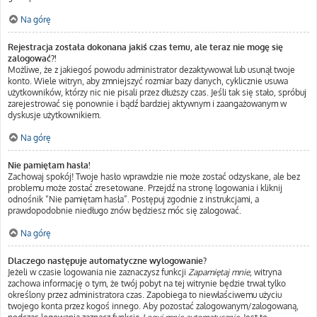
Na górę
Rejestracja została dokonana jakiś czas temu, ale teraz nie mogę się
zalogować?!
Możliwe, że z jakiegoś powodu administrator dezaktywował lub usunął twoje
konto. Wiele witryn, aby zmniejszyć rozmiar bazy danych, cyklicznie usuwa
użytkowników, którzy nic nie pisali przez dłuższy czas. Jeśli tak się stało, spróbuj
zarejestrować się ponownie i bądź bardziej aktywnym i zaangażowanym w
dyskusje użytkownikiem.
Na górę
Nie pamiętam hasła!
Zachowaj spokój! Twoje hasło wprawdzie nie może zostać odzyskane, ale bez
problemu może zostać zresetowane. Przejdź na stronę logowania i kliknij
odnośnik “Nie pamiętam hasła”. Postępuj zgodnie z instrukcjami, a
prawdopodobnie niedługo znów będziesz móc się zalogować.
Na górę
Dlaczego następuje automatyczne wylogowanie?
Jeżeli w czasie logowania nie zaznaczysz funkcji
Zapamiętaj mnie
, witryna
zachowa informację o tym, że twój pobyt na tej witrynie będzie trwał tylko
określony przez administratora czas. Zapobiega to niewłaściwemu użyciu
twojego konta przez kogoś innego. Aby pozostać zalogowanym/zalogowaną,