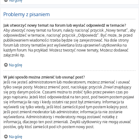
Na górę
Problemy z pisaniem
Jak utworzyć nowy temat na forum lub wysłać odpowiedź w temacie?
Aby utworzyć nowy temat na forum, należy nacisnąć przycisk „Nowy temat”, aby
odpowiedzieć w temacie, nacisnąć przycisk „Odpowiedz”. Być może, że przed
publikowaniem wiadomości trzeba będzie się zarejestrować. Na dole strony
forum lub strony tematów jest wyświetlana lista uprawnień użytkownika na
każdym forum. Na przykład: Możesz tworzyć nowe tematy, Możesz dodawać
załączniki itp.
Na górę
W jaki sposób można zmienić lub usunąć post?
Jeśli nie jesteś administratorem lub moderatorem, możesz zmieniać i usuwać
tylko swoje posty. Możesz zmienić post, naciskając przycisk
Zmień
znajdujący
się przy danym poście. Czasami można to zrobić tylko przez pewien czas po
jego napisaniu. Jeżeli ktoś odpowiedział na ten post, pod twoim postem pojawi
się informacja ile razy i kiedy ostatni raz post był zmieniany. Informacja ta
wyświetli się tylko wtedy, jeśli ktoś zamieścił pod tym postem kolejny post.
Jeśli post zmienił moderator lub administrator, informacja ta nie zostanie
wyświetlona. Administratorzy i moderatorzy mogą zostawić notatkę z
informacją, dlaczego ten post zmieniali. Zwykli użytkownicy nie mogą usuwać
postów, gdy ktoś zamieścił pod ich postem nowy post.
Na górę