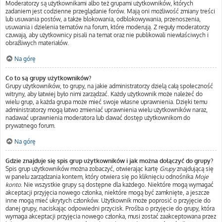
Moderatorzy są użytkownikami albo też grupami użytkowników, których
zadaniem jest codzienne przeglądanie forów. Mają oni możliwość zmiany treści
lub usuwania postów, a także blokowania, odblokowywania, przenoszenia,
usuwania i dzielenia tematów na forum, które moderują. Z reguły moderatorzy
czuwają, aby użytkownicy pisali na temat oraz nie publikowali niewłaściwych i
obraźliwych materiałów.
Na górę
Co to są grupy użytkowników?
Grupy użytkowników, to grupy, na jakie administratorzy dzielą całą społeczność
witryny, aby łatwiej było nimi zarządzać. Każdy użytkownik może należeć do
wielu grup, a każda grupa może mieć swoje własne uprawnienia. Dzięki temu
administratorzy mogą łatwo zmieniać uprawnienia wielu użytkowników naraz,
nadawać uprawnienia moderatora lub dawać dostęp użytkownikom do
prywatnego forum.
Na górę
Gdzie znajduje się spis grup użytkowników i jak można dołączyć do grupy?
Spis grup użytkowników można zobaczyć, otwierając kartę
Grupy
znajdującą się
w panelu zarządzania kontem, który otwiera się po kliknięciu odnośnika
Moje
konto
. Nie wszystkie grupy są dostępne dla każdego. Niektóre mogą wymagać
akceptacji przyjęcia nowego członka, niektóre mogą być zamknięte, a jeszcze
inne mogą mieć ukrytych członków. Użytkownik może poprosić o przyjęcie do
danej grupy, naciskając odpowiedni przycisk. Prośba o przyjęcie do grupy, która
wymaga akceptacji przyjęcia nowego członka, musi zostać zaakceptowana przez