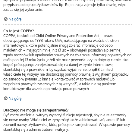
przypisania do grup użytkowników itp. Rejestracja zajmuje tylko chwilę, więc
zaleca się jej wykonanie.
Na górę
Co to jest COPPA?
COPPA, to skrót od Child Online Privacy and Protection Act – prawa
obowiązującego od 1998 roku w USA, nakładającego na właścicieli stron
internetowych, które potencjalnie mogą zbierać informacje od osób
małoletnich – mających mniej niż 13 lat – obowiązek posiadania pisemnej
zgody rodziców lub opiekunów prawnych na zbieranie informacji prywatnych od
osób poniżej 13 roku życia. Jeżeli nie masz pewności czy to dotyczy ciebie jako
kogoś próbującego zarejestrować się na danej witrynie internetowej –
skontaktuj się z prawnikiem, by uzyskać wyjaśnienie. phpBB Limited i
właściciele tej witryny nie dostarczają pomocy prawnej z wyjątkiem przypadku
opisanego w pytaniu „Z kim się kontaktować w sprawach nadużyć lub
zagadnień prawnych związanych z tą witryną?”, a także nie są punktem
kontaktowym dla wszelkiego rodzaju porad prawnych.
Na górę
Dlaczego nie mogę się zarejestrować?
Być może właściciel witryny wyłączył funkcję rejestracji, aby nie rejestrowały
się nowe osoby. Właściciel witryny mógł także zablokować twój adres IP lub
zabronił nazwy użytkownika, którą próbujesz zarejestrować. W sprawie pomocy
skontaktuj się z administratorem witryny.