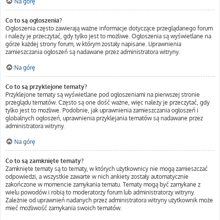
Na górę
Co to są ogłoszenia?
Ogłoszenia często zawierają ważne informacje dotyczące przeglądanego forum
i należy je przeczytać, gdy tylko jest to możliwe. Ogłoszenia są wyświetlane na
górze każdej strony forum, w którym zostały napisane. Uprawnienia
zamieszczania ogłoszeń są nadawane przez administratora witryny.
Na górę
Co to są przyklejone tematy?
Przyklejone tematy są wyświetlane pod ogłoszeniami na pierwszej stronie
przeglądu tematów. Często są one dość ważne, więc należy je przeczytać, gdy
tylko jest to możliwe. Podobnie, jak uprawnienia zamieszczania ogłoszeń i
globalnych ogłoszeń, uprawnienia przyklejania tematów są nadawane przez
administratora witryny.
Na górę
Co to są zamknięte tematy?
Zamknięte tematy są to tematy, w których użytkownicy nie mogą zamieszczać
odpowiedzi, a wszystkie zawarte w nich ankiety zostały automatycznie
zakończone w momencie zamykania tematu. Tematy mogą być zamykane z
wielu powodów i robią to moderatorzy forum lub administratorzy witryny.
Zależnie od uprawnień nadanych przez administratora witryny użytkownik może
mieć możliwość zamykania swoich tematów.