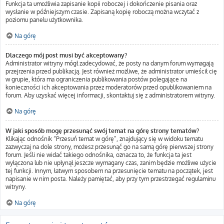
Funkcja ta umożliwia zapisanie kopii roboczej i dokończenie pisania oraz
wysłanie w późniejszym czasie. Zapisaną kopię roboczą można wczytać z
poziomu panelu użytkownika.
Na górę
Dlaczego mój post musi być akceptowany?
Administrator witryny mógł zadecydować, że posty na danym forum wymagają
przejrzenia przed publikacją. Jest również możliwe, że administrator umieścił cię
w grupie, która ma ograniczenia publikowania postów polegające na
konieczności ich akceptowania przez moderatorów przed opublikowaniem na
forum. Aby uzyskać więcej informacji, skontaktuj się z administratorem witryny.
Na górę
W jaki sposób mogę przesunąć swój temat na górę strony tematów?
Klikając odnośnik “Przesuń temat w górę”, znajdujący się w widoku tematu
zazwyczaj na dole strony, możesz przesunąć go na samą górę pierwszej strony
forum. Jeśli nie widać takiego odnośnika, oznacza to, że funkcja ta jest
wyłączona lub nie upłynął jeszcze wymagany czas, zanim będzie możliwe użycie
tej funkcji. Innym, łatwym sposobem na przesunięcie tematu na początek, jest
napisanie w nim posta. Należy pamiętać, aby przy tym przestrzegać regulaminu
witryny.
Na górę