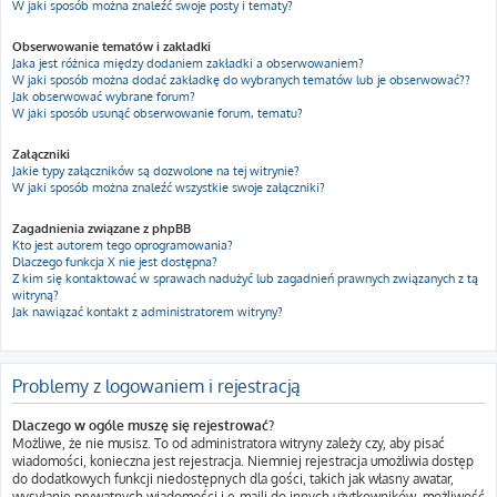
W jaki sposób można znaleźć swoje posty i tematy?
Obserwowanie tematów i zakładki
Jaka jest różnica między dodaniem zakładki a obserwowaniem?
W jaki sposób można dodać zakładkę do wybranych tematów lub je obserwować??
Jak obserwować wybrane forum?
W jaki sposób usunąć obserwowanie forum, tematu?
Załączniki
Jakie typy załączników są dozwolone na tej witrynie?
W jaki sposób można znaleźć wszystkie swoje załączniki?
Zagadnienia związane z phpBB
Kto jest autorem tego oprogramowania?
Dlaczego funkcja X nie jest dostępna?
Z kim się kontaktować w sprawach nadużyć lub zagadnień prawnych związanych z tą
witryną?
Jak nawiązać kontakt z administratorem witryny?
Problemy z logowaniem i rejestracją
Dlaczego w ogóle muszę się rejestrować?
Możliwe, że nie musisz. To od administratora witryny zależy czy, aby pisać
wiadomości, konieczna jest rejestracja. Niemniej rejestracja umożliwia dostęp
do dodatkowych funkcji niedostępnych dla gości, takich jak własny awatar,
wysyłanie prywatnych wiadomości i e-maili do innych użytkowników, możliwość