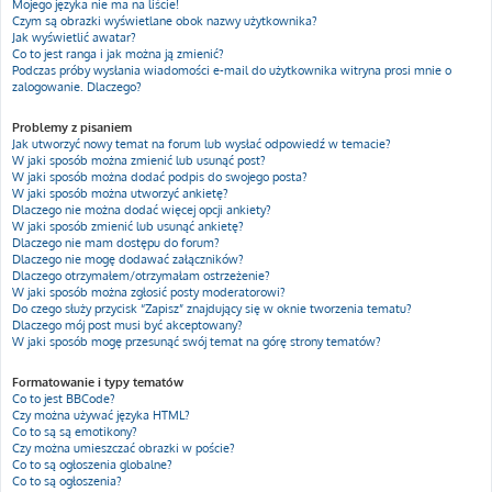
Mojego języka nie ma na liście!
Czym są obrazki wyświetlane obok nazwy użytkownika?
Jak wyświetlić awatar?
Co to jest ranga i jak można ją zmienić?
Podczas próby wysłania wiadomości e-mail do użytkownika witryna prosi mnie o
zalogowanie. Dlaczego?
Problemy z pisaniem
Jak utworzyć nowy temat na forum lub wysłać odpowiedź w temacie?
W jaki sposób można zmienić lub usunąć post?
W jaki sposób można dodać podpis do swojego posta?
W jaki sposób można utworzyć ankietę?
Dlaczego nie można dodać więcej opcji ankiety?
W jaki sposób zmienić lub usunąć ankietę?
Dlaczego nie mam dostępu do forum?
Dlaczego nie mogę dodawać załączników?
Dlaczego otrzymałem/otrzymałam ostrzeżenie?
W jaki sposób można zgłosić posty moderatorowi?
Do czego służy przycisk “Zapisz” znajdujący się w oknie tworzenia tematu?
Dlaczego mój post musi być akceptowany?
W jaki sposób mogę przesunąć swój temat na górę strony tematów?
Formatowanie i typy tematów
Co to jest BBCode?
Czy można używać języka HTML?
Co to są są emotikony?
Czy można umieszczać obrazki w poście?
Co to są ogłoszenia globalne?
Co to są ogłoszenia?