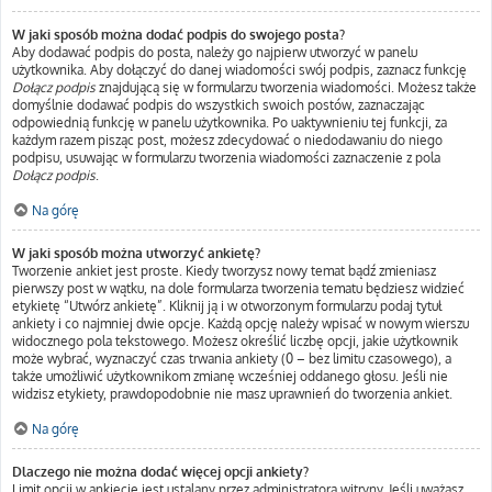
W jaki sposób można dodać podpis do swojego posta?
Aby dodawać podpis do posta, należy go najpierw utworzyć w panelu
użytkownika. Aby dołączyć do danej wiadomości swój podpis, zaznacz funkcję
Dołącz podpis
znajdującą się w formularzu tworzenia wiadomości. Możesz także
domyślnie dodawać podpis do wszystkich swoich postów, zaznaczając
odpowiednią funkcję w panelu użytkownika. Po uaktywnieniu tej funkcji, za
każdym razem pisząc post, możesz zdecydować o niedodawaniu do niego
podpisu, usuwając w formularzu tworzenia wiadomości zaznaczenie z pola
Dołącz podpis
.
Na górę
W jaki sposób można utworzyć ankietę?
Tworzenie ankiet jest proste. Kiedy tworzysz nowy temat bądź zmieniasz
pierwszy post w wątku, na dole formularza tworzenia tematu będziesz widzieć
etykietę “Utwórz ankietę”. Kliknij ją i w otworzonym formularzu podaj tytuł
ankiety i co najmniej dwie opcje. Każdą opcję należy wpisać w nowym wierszu
widocznego pola tekstowego. Możesz określić liczbę opcji, jakie użytkownik
może wybrać, wyznaczyć czas trwania ankiety (0 – bez limitu czasowego), a
także umożliwić użytkownikom zmianę wcześniej oddanego głosu. Jeśli nie
widzisz etykiety, prawdopodobnie nie masz uprawnień do tworzenia ankiet.
Na górę
Dlaczego nie można dodać więcej opcji ankiety?
Limit opcji w ankiecie jest ustalany przez administratora witryny. Jeśli uważasz,