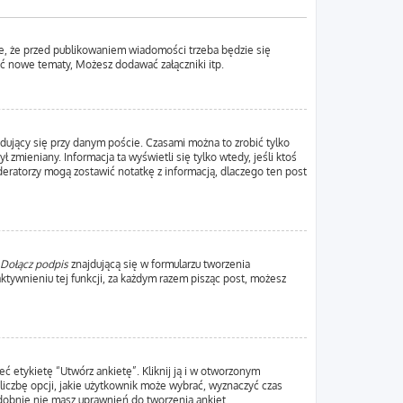
e, że przed publikowaniem wiadomości trzeba będzie się
yć nowe tematy, Możesz dodawać załączniki itp.
dujący się przy danym poście. Czasami można to zrobić tylko
ł zmieniany. Informacja ta wyświetli się tylko wtedy, jeśli ktoś
oderatorzy mogą zostawić notatkę z informacją, dlaczego ten post
Dołącz podpis
znajdującą się w formularzu tworzenia
ywnieniu tej funkcji, za każdym razem pisząc post, możesz
ć etykietę “Utwórz ankietę”. Kliknij ją i w otworzonym
liczbę opcji, jakie użytkownik może wybrać, wyznaczyć czas
odobnie nie masz uprawnień do tworzenia ankiet.