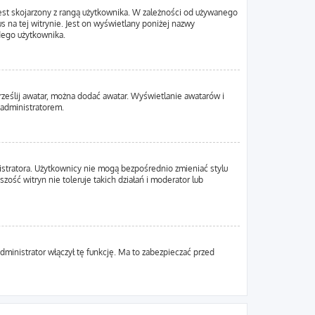
est skojarzony z rangą użytkownika. W zależności od używanego
s na tej witrynie. Jest on wyświetlany poniżej nazwy
żdego użytkownika.
Prześlij awatar, można dodać awatar. Wyświetlanie awatarów i
 administratorem.
istratora. Użytkownicy nie mogą bezpośrednio zmieniać stylu
zość witryn nie toleruje takich działań i moderator lub
dministrator włączył tę funkcję. Ma to zabezpieczać przed