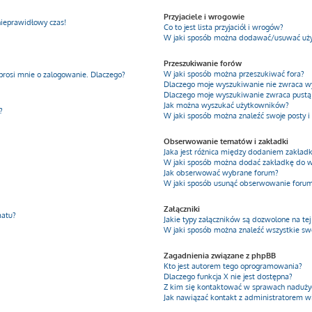
Przyjaciele i wrogowie
nieprawidłowy czas!
Co to jest lista przyjaciół i wrogów?
W jaki sposób można dodawać/usuwać użyt
Przeszukiwanie forów
W jaki sposób można przeszukiwać fora?
prosi mnie o zalogowanie. Dlaczego?
Dlaczego moje wyszukiwanie nie zwraca 
Dlaczego moje wyszukiwanie zwraca pustą 
Jak można wyszukać użytkowników?
?
W jaki sposób można znaleźć swoje posty i
Obserwowanie tematów i zakładki
Jaka jest różnica między dodaniem zakła
W jaki sposób można dodać zakładkę do 
Jak obserwować wybrane forum?
W jaki sposób usunąć obserwowanie foru
Załączniki
matu?
Jakie typy załączników są dozwolone na tej
W jaki sposób można znaleźć wszystkie swo
Zagadnienia związane z phpBB
Kto jest autorem tego oprogramowania?
Dlaczego funkcja X nie jest dostępna?
Z kim się kontaktować w sprawach nadużyć
Jak nawiązać kontakt z administratorem w