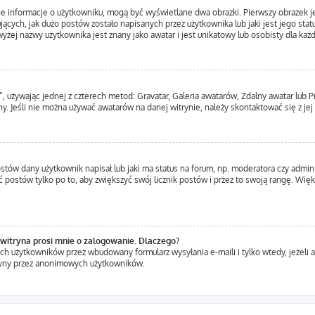
ne informacje o użytkowniku, mogą być wyświetlane dwa obrazki. Pierwszy obrazek j
ących, jak dużo postów zostało napisanych przez użytkownika lub jaki jest jego statu
yżej nazwy użytkownika jest znany jako awatar i jest unikatowy lub osobisty dla ka
”, używając jednej z czterech metod: Gravatar, Galeria awatarów, Zdalny awatar lub 
y. Jeśli nie można używać awatarów na danej witrynie, należy skontaktować się z jej
tów dany użytkownik napisał lub jaki ma status na forum, np. moderatora czy admin
ć postów tylko po to, aby zwiększyć swój licznik postów i przez to swoją rangę. Więks
witryna prosi mnie o zalogowanie. Dlaczego?
h użytkowników przez wbudowany formularz wysyłania e-maili i tylko wtedy, jeżeli a
ryny przez anonimowych użytkowników.