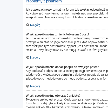
Problemy z pisaniem
Jak utworzyć nowy temat na forum lub wysłać odpowiedź w
Aby utworzyć nowy temat na forum, należy nacisnąć przycisk „
zarejestrować. Na dole strony forum lub strony tematów jest w
Na górę
W jaki sposób można zmienić lub usunąć post?
Jeśli nie jesteś administratorem lub moderatorem, możesz zmien
przez pewien czas po jego napisaniu. Jeżeli ktoś odpowiedział na 
zamieścił pod tym postem kolejny post. Jeśli post zmienił moder
zmieniali. Zwykli użytkownicy nie mogą usuwać postów, gdy kto
Na górę
W jaki sposób można dodać podpis do swojego posta?
Aby dodawać podpis do posta, należy go najpierw utworzyć w p
wiadomości. Możesz także domyślnie dodawać podpis do wszystk
zdecydować o niedodawaniu do niego podpisu, usuwając w form
Na górę
W jaki sposób można utworzyć ankietę?
Tworzenie ankiet jest proste. Kiedy tworzysz nowy temat bądź z
formularzu podaj tytuł ankiety i co najmniej dwie opcje. Każdą
trwania ankiety (0 – bez limitu czasowego), a także umożliwić 