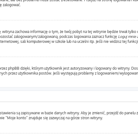
ę zalogować.
e
, witryna zachowa informację o tym, że twój pobyt na tej witrynie będzie trwał tylko
 pozostać zalogowanym/zalogowaną, podczas logowania zaznacz funkcję
Loguj mnie 
etowej, sali komputerowej w szkole lub na uczelni itp. Jeśli nie widzisz tej funkcji,
rzez phpBB dzięki, którym użytkownik jest autoryzowany i logowany do witryny. Dosta
ytanych przez użytkownika postów. Jeśli występują problemy z logowaniem/wylogow
ustawienia są zapisywane w bazie danych witryny. Aby je zmienić, przejdź do pane
ie “Moje konto” znajduje się zazwyczaj na górze stron witryny.