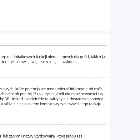
ostęp do dodatkowych funkcji niedostępnych dla gości, takich jak
uje tylko chwilę, więc zaleca się jej wykonanie.
netowych, które potencjalnie mogą zbierać informacje od osób
h od osób poniżej 13 roku życia. Jeżeli nie masz pewności czy
hpBB Limited i właściciele tej witryny nie dostarczają pomocy
 a także nie są punktem kontaktowym dla wszelkiego rodzaju
IP lub zabronił nazwy użytkownika, którą próbujesz