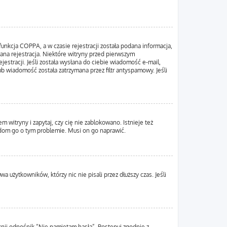
unkcja COPPA, a w czasie rejestracji została podana informacja,
wana rejestracja. Niektóre witryny przed pierwszym
estracji. Jeśli została wysłana do ciebie wiadomość e-mail,
ub wiadomość została zatrzymana przez filtr antyspamowy. Jeśli
 witryny i zapytaj, czy cię nie zablokowano. Istnieje też
adom go o tym problemie. Musi on go naprawić.
 użytkowników, którzy nic nie pisali przez dłuższy czas. Jeśli
nij odnośnik “Nie pamiętam hasła”. Postępuj zgodnie z