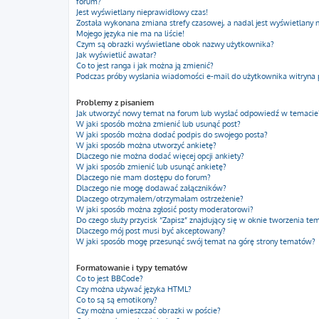
forum?
Jest wyświetlany nieprawidłowy czas!
Została wykonana zmiana strefy czasowej, a nadal jest wyświetlany 
Mojego języka nie ma na liście!
Czym są obrazki wyświetlane obok nazwy użytkownika?
Jak wyświetlić awatar?
Co to jest ranga i jak można ją zmienić?
Podczas próby wysłania wiadomości e-mail do użytkownika witryna 
Problemy z pisaniem
Jak utworzyć nowy temat na forum lub wysłać odpowiedź w temacie
W jaki sposób można zmienić lub usunąć post?
W jaki sposób można dodać podpis do swojego posta?
W jaki sposób można utworzyć ankietę?
Dlaczego nie można dodać więcej opcji ankiety?
W jaki sposób zmienić lub usunąć ankietę?
Dlaczego nie mam dostępu do forum?
Dlaczego nie mogę dodawać załączników?
Dlaczego otrzymałem/otrzymałam ostrzeżenie?
W jaki sposób można zgłosić posty moderatorowi?
Do czego służy przycisk “Zapisz” znajdujący się w oknie tworzenia te
Dlaczego mój post musi być akceptowany?
W jaki sposób mogę przesunąć swój temat na górę strony tematów?
Formatowanie i typy tematów
Co to jest BBCode?
Czy można używać języka HTML?
Co to są są emotikony?
Czy można umieszczać obrazki w poście?