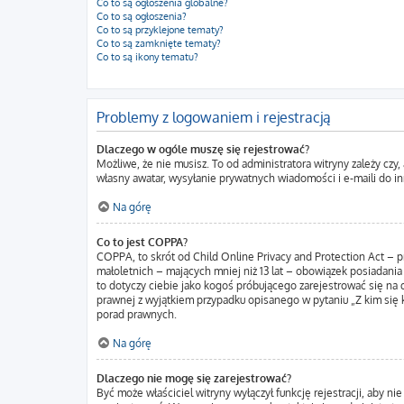
Co to są ogłoszenia globalne?
Co to są ogłoszenia?
Co to są przyklejone tematy?
Co to są zamknięte tematy?
Co to są ikony tematu?
Problemy z logowaniem i rejestracją
Dlaczego w ogóle muszę się rejestrować?
Możliwe, że nie musisz. To od administratora witryny zależy czy
własny awatar, wysyłanie prywatnych wiadomości i e-maili do in
Na górę
Co to jest COPPA?
COPPA, to skrót od Child Online Privacy and Protection Act – 
małoletnich – mających mniej niż 13 lat – obowiązek posiadania
to dotyczy ciebie jako kogoś próbującego zarejestrować się na d
prawnej z wyjątkiem przypadku opisanego w pytaniu „Z kim się 
porad prawnych.
Na górę
Dlaczego nie mogę się zarejestrować?
Być może właściciel witryny wyłączył funkcję rejestracji, aby n