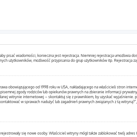
, aby pisać wiadomości, konieczna jest rejestracja. Niemniej rejestracja umożliwia d
nych użytkowników, możliwość przypisania do grup użytkowników itp. Rejestracja zajm
prawa obowiązującego od 1998 roku w USA, nakładającego na właścicieli stron inter
 pisemnej zgody rodziców lub opiekunów prawnych na zbieranie informacji prywatnyc
anej witrynie internetowej – skontaktuj się z prawnikiem, by uzyskać wyjaśnienie. p
kontaktować w sprawach nadużyć lub zagadnień prawnych związanych z tą witryną?”,
ie rejestrowały się nowe osoby. Właściciel witryny mógł także zablokować twój adres 