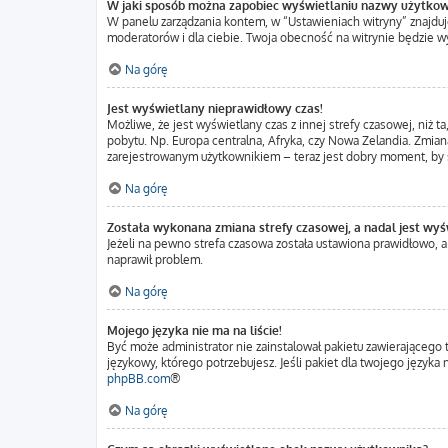
W jaki sposób można zapobiec wyświetlaniu nazwy użytkow
W panelu zarządzania kontem, w “Ustawieniach witryny” znajduj
moderatorów i dla ciebie. Twoja obecność na witrynie będzie w
Na górę
Jest wyświetlany nieprawidłowy czas!
Możliwe, że jest wyświetlany czas z innej strefy czasowej, niż t
pobytu. Np. Europa centralna, Afryka, czy Nowa Zelandia. Zmiana
zarejestrowanym użytkownikiem – teraz jest dobry moment, by s
Na górę
Została wykonana zmiana strefy czasowej, a nadal jest wyś
Jeżeli na pewno strefa czasowa została ustawiona prawidłowo, a
naprawił problem.
Na górę
Mojego języka nie ma na liście!
Być może administrator nie zainstalował pakietu zawierającego 
językowy, którego potrzebujesz. Jeśli pakiet dla twojego język
phpBB.com
®
Na górę