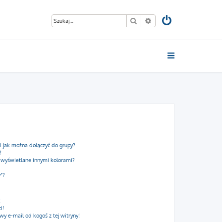
Szukaj
Wyszukiwanie zaawan
 i jak można dołączyć do grupy?
?
 wyświetlane innymi kolorami?
y”?
!
i!
 e-mail od kogoś z tej witryny!