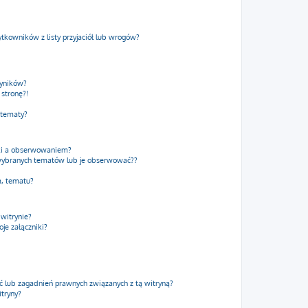
kowników z listy przyjaciół lub wrogów?
wyników?
stronę?!
 tematy?
dki a obserwowaniem?
wybranych tematów lub je obserwować??
m, tematu?
 witrynie?
je załączniki?
 lub zagadnień prawnych związanych z tą witryną?
itryny?