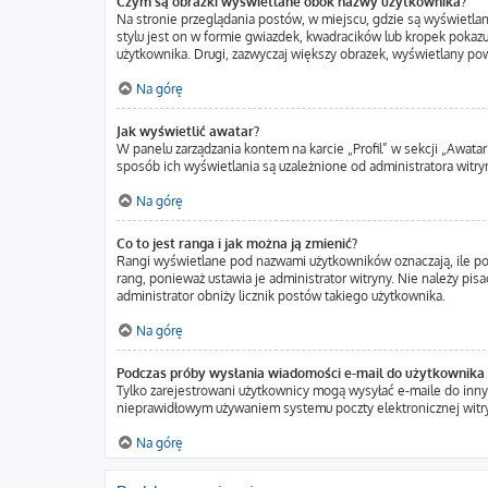
Czym są obrazki wyświetlane obok nazwy użytkownika?
Na stronie przeglądania postów, w miejscu, gdzie są wyświetla
stylu jest on w formie gwiazdek, kwadracików lub kropek pokazuj
użytkownika. Drugi, zazwyczaj większy obrazek, wyświetlany pow
Na górę
Jak wyświetlić awatar?
W panelu zarządzania kontem na karcie „Profil” w sekcji „Awatar
sposób ich wyświetlania są uzależnione od administratora witryn
Na górę
Co to jest ranga i jak można ją zmienić?
Rangi wyświetlane pod nazwami użytkowników oznaczają, ile pos
rang, ponieważ ustawia je administrator witryny. Nie należy pisa
administrator obniży licznik postów takiego użytkownika.
Na górę
Podczas próby wysłania wiadomości e-mail do użytkownika 
Tylko zarejestrowani użytkownicy mogą wysyłać e-maile do innyc
nieprawidłowym używaniem systemu poczty elektronicznej wit
Na górę