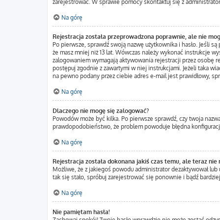
zarejestrować. W sprawie pomocy skontaktuj się z administrato
Na górę
Rejestracja została przeprowadzona poprawnie, ale nie mog
Po pierwsze, sprawdź swoją nazwę użytkownika i hasło. Jeśli są
że masz mniej niż 13 lat. Wówczas należy wykonać instrukcje wys
zalogowaniem wymagają aktywowania rejestracji przez osobę rejes
postępuj zgodnie z zawartymi w niej instrukcjami. Jeżeli taka w
na pewno podany przez ciebie adres e-mail jest prawidłowy, sp
Na górę
Dlaczego nie mogę się zalogować?
Powodów może być kilka. Po pierwsze sprawdź, czy twoja nazwa uż
prawdopodobieństwo, że problem powoduje błędna konfiguracja w
Na górę
Rejestracja została dokonana jakiś czas temu, ale teraz nie
Możliwe, że z jakiegoś powodu administrator dezaktywował lub us
tak się stało, spróbuj zarejestrować się ponownie i bądź bard
Na górę
Nie pamiętam hasła!
Zachowaj spokój! Twoje hasło wprawdzie nie może zostać odzysk