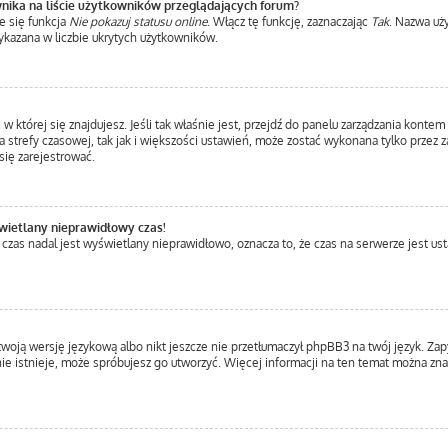
nika na liście użytkowników przeglądających forum?
e się funkcja
Nie pokazuj statusu online
. Włącz tę funkcję, zaznaczając
Tak
. Nazwa uż
ykazana w liczbie ukrytych użytkowników.
a, w której się znajdujesz. Jeśli tak właśnie jest, przejdź do panelu zarządzania kont
 strefy czasowej, tak jak i większości ustawień, może zostać wykonana tylko przez 
ię zarejestrować.
wietlany nieprawidłowy czas!
 czas nadal jest wyświetlany nieprawidłowo, oznacza to, że czas na serwerze jest us
twoją wersję językową albo nikt jeszcze nie przetłumaczył phpBB3 na twój język. Zap
a nie istnieje, może spróbujesz go utworzyć. Więcej informacji na ten temat można z