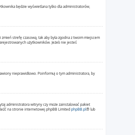
ytkownika będzie wyświetlana tylko dla administratorów,
em i zmień strefę czasową, tak aby była zgodna z twoim miejscem
zarejestrowanych użytkowników. Jeżeli nie jesteś
tawiony nieprawidłowo. Poinformuj o tym administratora, by
ytaj administratora witryny czy może zainstalować pakiet
naleźć na stronie internetowej phpBB Limited
phpBB.pl
® lub