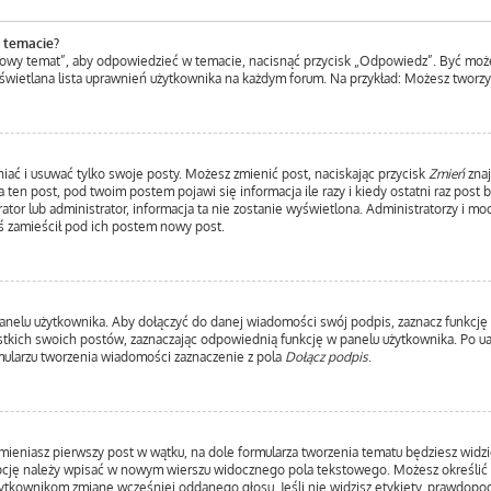
 temacie?
Nowy temat”, aby odpowiedzieć w temacie, nacisnąć przycisk „Odpowiedz”. Być moż
yświetlana lista uprawnień użytkownika na każdym forum. Na przykład: Możesz tworz
iać i usuwać tylko swoje posty. Możesz zmienić post, naciskając przycisk
Zmień
znaj
ten post, pod twoim postem pojawi się informacja ile razy i kiedy ostatni raz post by
ator lub administrator, informacja ta nie zostanie wyświetlona. Administratorzy i m
ś zamieścił pod ich postem nowy post.
anelu użytkownika. Aby dołączyć do danej wiadomości swój podpis, zaznacz funkcję
ich swoich postów, zaznaczając odpowiednią funkcję w panelu użytkownika. Po uakt
ularzu tworzenia wiadomości zaznaczenie z pola
Dołącz podpis
.
mieniasz pierwszy post w wątku, na dole formularza tworzenia tematu będziesz widzie
 opcję należy wpisać w nowym wierszu widocznego pola tekstowego. Możesz określić 
użytkownikom zmianę wcześniej oddanego głosu. Jeśli nie widzisz etykiety, prawdop