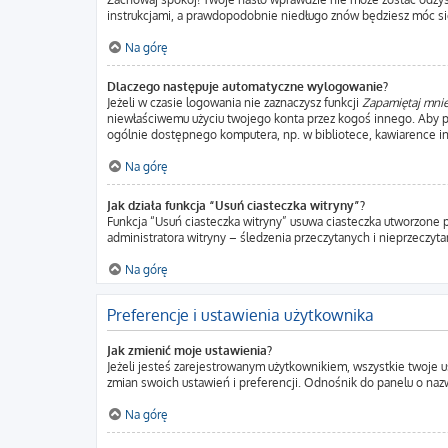
instrukcjami, a prawdopodobnie niedługo znów będziesz móc si
Na górę
Dlaczego następuje automatyczne wylogowanie?
Jeżeli w czasie logowania nie zaznaczysz funkcji
Zapamiętaj mni
niewłaściwemu użyciu twojego konta przez kogoś innego. Aby
ogólnie dostępnego komputera, np. w bibliotece, kawiarence intern
Na górę
Jak działa funkcja “Usuń ciasteczka witryny”?
Funkcja “Usuń ciasteczka witryny” usuwa ciasteczka utworzone p
administratora witryny – śledzenia przeczytanych i nieprzecz
Na górę
Preferencje i ustawienia użytkownika
Jak zmienić moje ustawienia?
Jeżeli jesteś zarejestrowanym użytkownikiem, wszystkie twoje 
zmian swoich ustawień i preferencji. Odnośnik do panelu o nazw
Na górę