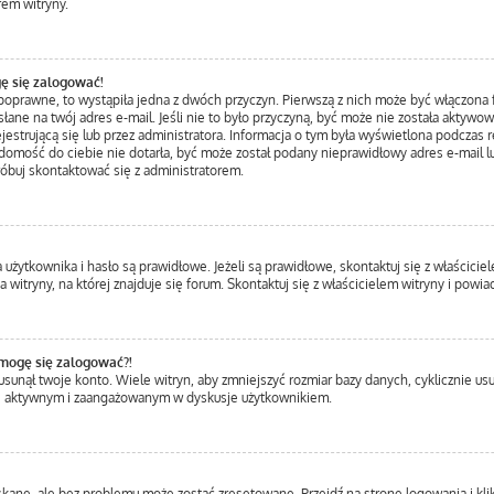
rem witryny.
ę się zalogować!
 poprawne, to wystąpiła jedna z dwóch przyczyn. Pierwszą z nich może być włączona f
łane na twój adres e-mail. Jeśli nie to było przyczyną, być może nie została aktywo
trującą się lub przez administratora. Informacja o tym była wyświetlona podczas rej
iadomość do ciebie nie dotarła, być może został podany nieprawidłowy adres e-mail l
róbuj skontaktować się z administratorem.
ytkownika i hasło są prawidłowe. Jeżeli są prawidłowe, skontaktuj się z właścicielem
itryny, na której znajduje się forum. Skontaktuj się z właścicielem witryny i powi
 mogę się zalogować?!
unął twoje konto. Wiele witryn, aby zmniejszyć rozmiar bazy danych, cyklicznie usuwa
ziej aktywnym i zaangażowanym w dyskusje użytkownikiem.
ane, ale bez problemu może zostać zresetowane. Przejdź na stronę logowania i klik