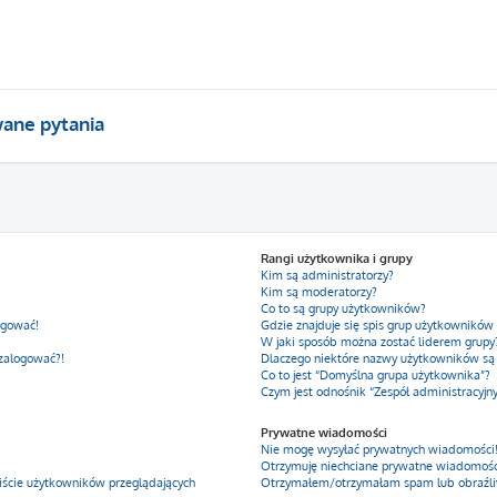
ane pytania
Rangi użytkownika i grupy
Kim są administratorzy?
Kim są moderatorzy?
Co to są grupy użytkowników?
ogować!
Gdzie znajduje się spis grup użytkowników
W jaki sposób można zostać liderem grupy
 zalogować?!
Dlaczego niektóre nazwy użytkowników są
Co to jest “Domyślna grupa użytkownika”?
Czym jest odnośnik “Zespół administracyjn
Prywatne wiadomości
Nie mogę wysyłać prywatnych wiadomości
Otrzymuję niechciane prywatne wiadomośc
iście użytkowników przeglądających
Otrzymałem/otrzymałam spam lub obraźliwy