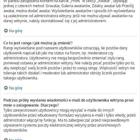
W panelu zarządzania kontem na karcie „Profil” w sekcji „Awatar”, używając
jednej z czterech metod: Gravatar, Galeria awatarów, Zdalny awatar lub Prześlij
awatar, można dodać awatar. Wyświetlanie awatarów i sposób ich wyświetlania
są uzależnione od administratora witryny. Jeśli nie można używać awatarów na
danej witrynie, należy skontaktować się z jej administratorem.
Na górę
Co to jest ranga i jak można ją zmienić?
Rangi wyświetlane pod nazwami użytkowników oznaczają, ile postów dany
użytkownik napisał lub jaki ma status na forum, np. moderatora czy
administratora. Użytkownicy nie mogą bezpośrednio zmieniać stylu rang,
ponieważ ustawia je administrator witryny. Nie należy pisać postów tylko po to,
aby zwiększyć swój licznik postów i przez to swoją rangę. Większość witryn nie
toleruje takich działań i moderator lub administrator obniży licznik postów
takiego użytkownika.
Na górę
Podczas próby wysłania wiadomości e-mail do użytkownika witryna prosi
mnie o zalogowanie. Dlaczego?
Tylko zarejestrowani użytkownicy mogą wysyłać e-maile do innych
użytkowników przez wbudowany formularz wysyłania e-maili i tylko wtedy, jeżeli
administrator włączył tę funkcję. Ma to zabezpieczać przed nieprawidłowym
używaniem systemu poczty elektronicznej witryny przez anonimowych
użytkowników.