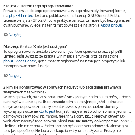
Kto jest autorem tego oprogramowania?
Prawa autorskie do tego oprogramowania w jego niezmodyfikowanej formie,
ma
phpBB Limited
. Jest ono publikowane na licencji GNU General Public
License wersja 2 (GPL-2.0), co w praktyce oznacza, że może być bez ograniczeń
dystrybuowane. Więcej na ten temat dowiesz się na stronie
About phpBB
.
Na górę
Dlaczego funkcja X nie jest dostępna?
To oprogramowanie zostało stworzone i jest licencjonowane przez phpBB
Limited. Jeśli uważasz, że brakuje w nim jakiejś funkcji, przejdź na stronę
phpBB Ideas Centre
, gdzie możesz zagłosować na istniejące propozycje lub
zaproponować nowe funkcje.
Na górę
Z kim się kontaktować w sprawach nadużyć lub zagadnień prawnych
związanych z tą witryną?
W tych sprawach, należy skontaktować się z jednym z administratorów, których
dane wyświetlone są na liście zespołu administracyjnego. Jeżeli jednak nie
otrzymasz odpowiedzi, należy skontaktować się z właścicielem domeny –
wykonaj sprawdzenie
kto to jest
lub, jeśli witryna jest uruchomiona na jednym z
darmowych serwisów, np. Yahoo!, free.fr, f2s.com, itp., z kierownictwem lub
wydziałem nadużyć tego serwisu. Absolutnie
nie należy
do kompetencji phpBB
Limited i nie może ona w żaden sposób być obarczana odpowiedzialnością za
to w jaki sposób, gdzie lub przez kogo ta witryna jest używana. Proszę nie