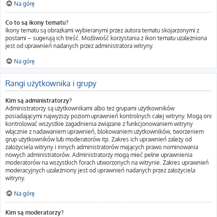
Na górę
Co to są ikony tematu?
Ikony tematu są obrazkami wybieranymi przez autora tematu skojarzonymi z
postami – sugerują ich treść. Możliwość korzystania z ikon tematu uzależniona
jest od uprawnień nadanych przez administratora witryny.
Na górę
Rangi użytkownika i grupy
Kim są administratorzy?
Administratorzy są użytkownikami albo też grupami użytkowników
posiadającymi najwyższy poziom uprawnień kontrolnych całej witryny. Mogą oni
kontrolować wszystkie zagadnienia związane z funkcjonowaniem witryny
włącznie z nadawaniem uprawnień, blokowaniem użytkowników, tworzeniem
grup użytkowników lub moderatorów itp. Zakres ich uprawnień zależy od
założyciela witryny i innych administratorów mających prawo nominowania
nowych administratorów. Administratorzy mogą mieć pełne uprawnienia
moderatorów na wszystkich forach utworzonych na witrynie. Zakres uprawnień
moderacyjnych uzależniony jest od uprawnień nadanych przez założyciela
witryny.
Na górę
Kim są moderatorzy?