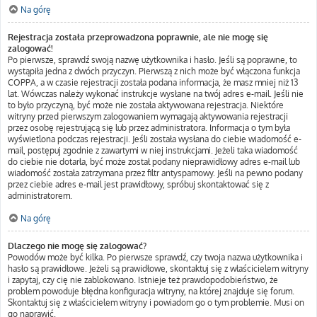
Na górę
Rejestracja została przeprowadzona poprawnie, ale nie mogę się
zalogować!
Po pierwsze, sprawdź swoją nazwę użytkownika i hasło. Jeśli są poprawne, to
wystąpiła jedna z dwóch przyczyn. Pierwszą z nich może być włączona funkcja
COPPA, a w czasie rejestracji została podana informacja, że masz mniej niż 13
lat. Wówczas należy wykonać instrukcje wysłane na twój adres e-mail. Jeśli nie
to było przyczyną, być może nie została aktywowana rejestracja. Niektóre
witryny przed pierwszym zalogowaniem wymagają aktywowania rejestracji
przez osobę rejestrującą się lub przez administratora. Informacja o tym była
wyświetlona podczas rejestracji. Jeśli została wysłana do ciebie wiadomość e-
mail, postępuj zgodnie z zawartymi w niej instrukcjami. Jeżeli taka wiadomość
do ciebie nie dotarła, być może został podany nieprawidłowy adres e-mail lub
wiadomość została zatrzymana przez filtr antyspamowy. Jeśli na pewno podany
przez ciebie adres e-mail jest prawidłowy, spróbuj skontaktować się z
administratorem.
Na górę
Dlaczego nie mogę się zalogować?
Powodów może być kilka. Po pierwsze sprawdź, czy twoja nazwa użytkownika i
hasło są prawidłowe. Jeżeli są prawidłowe, skontaktuj się z właścicielem witryny
i zapytaj, czy cię nie zablokowano. Istnieje też prawdopodobieństwo, że
problem powoduje błędna konfiguracja witryny, na której znajduje się forum.
Skontaktuj się z właścicielem witryny i powiadom go o tym problemie. Musi on
go naprawić.