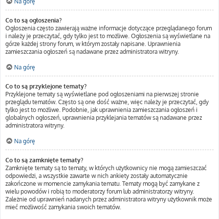
Na górę
Co to są ogłoszenia?
Ogłoszenia często zawierają ważne informacje dotyczące przeglądanego forum
i należy je przeczytać, gdy tylko jest to możliwe. Ogłoszenia są wyświetlane na
górze każdej strony forum, w którym zostały napisane. Uprawnienia
zamieszczania ogłoszeń są nadawane przez administratora witryny.
Na górę
Co to są przyklejone tematy?
Przyklejone tematy są wyświetlane pod ogłoszeniami na pierwszej stronie
przeglądu tematów. Często są one dość ważne, więc należy je przeczytać, gdy
tylko jest to możliwe. Podobnie, jak uprawnienia zamieszczania ogłoszeń i
globalnych ogłoszeń, uprawnienia przyklejania tematów są nadawane przez
administratora witryny.
Na górę
Co to są zamknięte tematy?
Zamknięte tematy są to tematy, w których użytkownicy nie mogą zamieszczać
odpowiedzi, a wszystkie zawarte w nich ankiety zostały automatycznie
zakończone w momencie zamykania tematu. Tematy mogą być zamykane z
wielu powodów i robią to moderatorzy forum lub administratorzy witryny.
Zależnie od uprawnień nadanych przez administratora witryny użytkownik może
mieć możliwość zamykania swoich tematów.