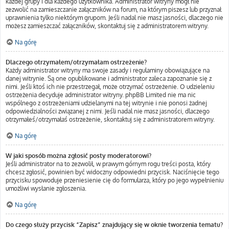
każdej grupy i dla każdego użytkownika. Administrator witryny mógł nie
zezwolić na zamieszczanie załączników na forum, na którym piszesz lub przyznał
uprawnienia tylko niektórym grupom. Jeśli nadal nie masz jasności, dlaczego nie
możesz zamieszczać załączników, skontaktuj się z administratorem witryny.
Na górę
Dlaczego otrzymałem/otrzymałam ostrzeżenie?
Każdy administrator witryny ma swoje zasady i regulaminy obowiązujące na
danej witrynie. Są one opublikowane i administrator zaleca zapoznanie się z
nimi. Jeśli ktoś ich nie przestrzegał, może otrzymać ostrzeżenie. O udzieleniu
ostrzeżenia decyduje administrator witryny. phpBB Limited nie ma nic
wspólnego z ostrzeżeniami udzielanymi na tej witrynie i nie ponosi żadnej
odpowiedzialności związanej z nimi. Jeśli nadal nie masz jasności, dlaczego
otrzymałeś/otrzymałaś ostrzeżenie, skontaktuj się z administratorem witryny.
Na górę
W jaki sposób można zgłosić posty moderatorowi?
Jeśli administrator na to zezwolił, w prawym górnym rogu treści posta, który
chcesz zgłosić, powinien być widoczny odpowiedni przycisk. Naciśnięcie tego
przycisku spowoduje przeniesienie cię do formularza, który po jego wypełnieniu
umożliwi wysłanie zgłoszenia.
Na górę
Do czego służy przycisk “Zapisz” znajdujący się w oknie tworzenia tematu?