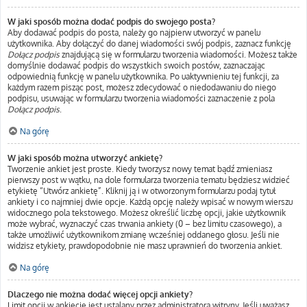
W jaki sposób można dodać podpis do swojego posta?
Aby dodawać podpis do posta, należy go najpierw utworzyć w panelu
użytkownika. Aby dołączyć do danej wiadomości swój podpis, zaznacz funkcję
Dołącz podpis
znajdującą się w formularzu tworzenia wiadomości. Możesz także
domyślnie dodawać podpis do wszystkich swoich postów, zaznaczając
odpowiednią funkcję w panelu użytkownika. Po uaktywnieniu tej funkcji, za
każdym razem pisząc post, możesz zdecydować o niedodawaniu do niego
podpisu, usuwając w formularzu tworzenia wiadomości zaznaczenie z pola
Dołącz podpis
.
Na górę
W jaki sposób można utworzyć ankietę?
Tworzenie ankiet jest proste. Kiedy tworzysz nowy temat bądź zmieniasz
pierwszy post w wątku, na dole formularza tworzenia tematu będziesz widzieć
etykietę “Utwórz ankietę”. Kliknij ją i w otworzonym formularzu podaj tytuł
ankiety i co najmniej dwie opcje. Każdą opcję należy wpisać w nowym wierszu
widocznego pola tekstowego. Możesz określić liczbę opcji, jakie użytkownik
może wybrać, wyznaczyć czas trwania ankiety (0 – bez limitu czasowego), a
także umożliwić użytkownikom zmianę wcześniej oddanego głosu. Jeśli nie
widzisz etykiety, prawdopodobnie nie masz uprawnień do tworzenia ankiet.
Na górę
Dlaczego nie można dodać więcej opcji ankiety?
Limit opcji w ankiecie jest ustalany przez administratora witryny. Jeśli uważasz,