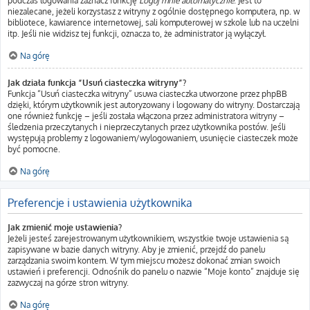
podczas logowania zaznacz funkcję
Loguj mnie automatycznie
. Jest to
niezalecane, jeżeli korzystasz z witryny z ogólnie dostępnego komputera, np. w
bibliotece, kawiarence internetowej, sali komputerowej w szkole lub na uczelni
itp. Jeśli nie widzisz tej funkcji, oznacza to, że administrator ją wyłączył.
Na górę
Jak działa funkcja “Usuń ciasteczka witryny”?
Funkcja “Usuń ciasteczka witryny” usuwa ciasteczka utworzone przez phpBB
dzięki, którym użytkownik jest autoryzowany i logowany do witryny. Dostarczają
one również funkcję – jeśli została włączona przez administratora witryny –
śledzenia przeczytanych i nieprzeczytanych przez użytkownika postów. Jeśli
występują problemy z logowaniem/wylogowaniem, usunięcie ciasteczek może
być pomocne.
Na górę
Preferencje i ustawienia użytkownika
Jak zmienić moje ustawienia?
Jeżeli jesteś zarejestrowanym użytkownikiem, wszystkie twoje ustawienia są
zapisywane w bazie danych witryny. Aby je zmienić, przejdź do panelu
zarządzania swoim kontem. W tym miejscu możesz dokonać zmian swoich
ustawień i preferencji. Odnośnik do panelu o nazwie “Moje konto” znajduje się
zazwyczaj na górze stron witryny.
Na górę