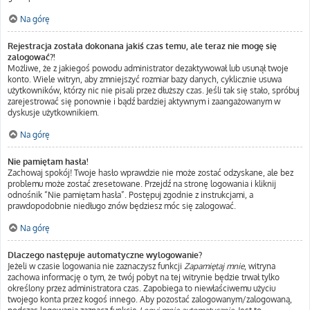
Na górę
Rejestracja została dokonana jakiś czas temu, ale teraz nie mogę się
zalogować?!
Możliwe, że z jakiegoś powodu administrator dezaktywował lub usunął twoje
konto. Wiele witryn, aby zmniejszyć rozmiar bazy danych, cyklicznie usuwa
użytkowników, którzy nic nie pisali przez dłuższy czas. Jeśli tak się stało, spróbuj
zarejestrować się ponownie i bądź bardziej aktywnym i zaangażowanym w
dyskusje użytkownikiem.
Na górę
Nie pamiętam hasła!
Zachowaj spokój! Twoje hasło wprawdzie nie może zostać odzyskane, ale bez
problemu może zostać zresetowane. Przejdź na stronę logowania i kliknij
odnośnik “Nie pamiętam hasła”. Postępuj zgodnie z instrukcjami, a
prawdopodobnie niedługo znów będziesz móc się zalogować.
Na górę
Dlaczego następuje automatyczne wylogowanie?
Jeżeli w czasie logowania nie zaznaczysz funkcji
Zapamiętaj mnie
, witryna
zachowa informację o tym, że twój pobyt na tej witrynie będzie trwał tylko
określony przez administratora czas. Zapobiega to niewłaściwemu użyciu
twojego konta przez kogoś innego. Aby pozostać zalogowanym/zalogowaną,