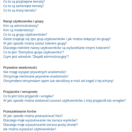
Co to są przyklejone tematy?
Co to są zamknięte tematy?
Co to są ikony tematu?
Rangi użytkownika i grupy
Kim są administratorzy?
Kim są moderatorzy?
Co to są grupy użytkowników?
Gdzie znajduje się spis grup użytkowników i jak można dołączyć do grupy?
W jaki sposób można zostać liderem grupy?
Dlaczego niektóre nazwy użytkowników są wyświetlane innymi kolorami?
Co to jest “Domyślna grupa użytkownika”?
Czym jest odnośnik “Zespół administracyjny”?
Prywatne wiadomości
Nie mogę wysyłać prywatnych wiadomości!
Otrzymuję niechciane prywatne wiadomości!
Otrzymałem/otrzymałam spam lub obraźliwy e-mail od kogoś z tej witryny!
Przyjaciele i wrogowie
Co to jest lista przyjaciół i wrogów?
W jaki sposób można dodawać/usuwać użytkowników z listy przyjaciół lub wrogów?
Przeszukiwanie forów
W jaki sposób można przeszukiwać fora?
Dlaczego moje wyszukiwanie nie zwraca wyników?
Dlaczego moje wyszukiwanie zwraca pustą stronę?!
Jak można wyszukać użytkowników?