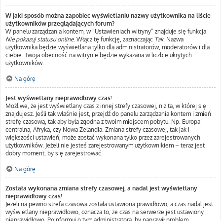
W jaki sposób można zapobiec wyświetlaniu nazwy użytkownika na liście
użytkowników przeglądających forum?
W panelu zarządzania kontem, w “Ustawieniach witryny” znajduje się funkcja
Nie pokazuj statusu online
. Włącz tę funkcję, zaznaczając
Tak
. Nazwa
użytkownika będzie wyświetlana tylko dla administratorów, moderatorów i dla
ciebie. Twoja obecność na witrynie będzie wykazana w liczbie ukrytych
użytkowników.
Na górę
Jest wyświetlany nieprawidłowy czas!
Możliwe, że jest wyświetlany czas z innej strefy czasowej, niż ta, w której się
znajdujesz. Jeśli tak właśnie jest, przejdź do panelu zarządzania kontem i zmień
strefę czasową, tak aby była zgodna z twoim miejscem pobytu. Np. Europa
centralna, Afryka, czy Nowa Zelandia. Zmiana strefy czasowej, tak jak i
większości ustawień, może zostać wykonana tylko przez zarejestrowanych
użytkowników. Jeżeli nie jesteś zarejestrowanym użytkownikiem – teraz jest
dobry moment, by się zarejestrować.
Na górę
Została wykonana zmiana strefy czasowej, a nadal jest wyświetlany
nieprawidłowy czas!
Jeżeli na pewno strefa czasowa została ustawiona prawidłowo, a czas nadal jest
wyświetlany nieprawidłowo, oznacza to, że czas na serwerze jest ustawiony
nieprawidłowo. Poinformuj o tym administratora, by naprawił problem.