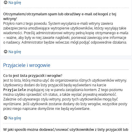
Na górę
Otrzymałem/otrzymałam spam lub obraźliwy e-mail od kogoś z tej
witryny!
Przykro nam z tego powodu. System wysyłania e-maili witryny zawiera
zabezpieczenia umożliwiające wytropienie użytkowników, którzy wysyłają takie
wiadomości. Prześlij administratorowi witryny pełną kopię otrzymanego e-maila
– ważne, aby były w niej zawarte nagłówki, ponieważ zawierają one informacje
o nadawcy. Administrator będzie wówczas mógł podjąć odpowiednie działania.
Na górę
Przyjaciele i wrogowie
Co to jest lista przyjaciół i wrogów?
Jest to lista, którą można użyć do organizowania różnych użytkowników witryny.
Użytkownicy dodani do listy przyjaciół będą wyświetleni na karcie
znajdującej się w panelu zarządzania kontem. Z tego poziomu
Przyjaciele
można szybko sprawdzić ich status, a także wysłać prywatną wiadomość.
Zależnie od używanego stylu witryny, posty tych użytkowników mogą być
wyróżniane. Jeśli użytkownik zostanie dodany do listy wrogów, wszystkie posty
przez niego napisane domyślnie nie będą wyświetlane.
Na górę
W jaki sposób można dodawać/usuwać użytkowników z listy przyjaciół lub