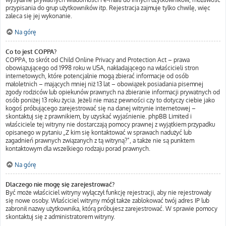
przypisania do grup użytkowników itp. Rejestracja zajmuje tylko chwilę, więc
zaleca się jej wykonanie.
Na górę
Co to jest COPPA?
COPPA, to skrót od Child Online Privacy and Protection Act – prawa
obowiązującego od 1998 roku w USA, nakładającego na właścicieli stron
internetowych, które potencjalnie mogą zbierać informacje od osób
małoletnich – mających mniej niż 13 lat – obowiązek posiadania pisemnej
zgody rodziców lub opiekunów prawnych na zbieranie informacji prywatnych od
osób poniżej 13 roku życia. Jeżeli nie masz pewności czy to dotyczy ciebie jako
kogoś próbującego zarejestrować się na danej witrynie internetowej –
skontaktuj się z prawnikiem, by uzyskać wyjaśnienie. phpBB Limited i
właściciele tej witryny nie dostarczają pomocy prawnej z wyjątkiem przypadku
opisanego w pytaniu „Z kim się kontaktować w sprawach nadużyć lub
zagadnień prawnych związanych z tą witryną?”, a także nie są punktem
kontaktowym dla wszelkiego rodzaju porad prawnych.
Na górę
Dlaczego nie mogę się zarejestrować?
Być może właściciel witryny wyłączył funkcję rejestracji, aby nie rejestrowały
się nowe osoby. Właściciel witryny mógł także zablokować twój adres IP lub
zabronił nazwy użytkownika, którą próbujesz zarejestrować. W sprawie pomocy
skontaktuj się z administratorem witryny.