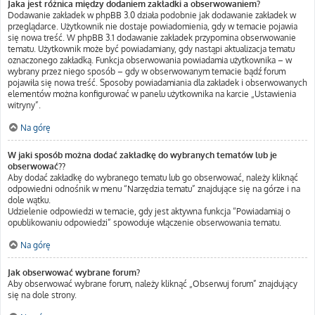
Jaka jest różnica między dodaniem zakładki a obserwowaniem?
Dodawanie zakładek w phpBB 3.0 działa podobnie jak dodawanie zakładek w
przeglądarce. Użytkownik nie dostaje powiadomienia, gdy w temacie pojawia
się nowa treść. W phpBB 3.1 dodawanie zakładek przypomina obserwowanie
tematu. Użytkownik może być powiadamiany, gdy nastąpi aktualizacja tematu
oznaczonego zakładką. Funkcja obserwowania powiadamia użytkownika – w
wybrany przez niego sposób – gdy w obserwowanym temacie bądź forum
pojawiła się nowa treść. Sposoby powiadamiania dla zakładek i obserwowanych
elementów można konfigurować w panelu użytkownika na karcie „Ustawienia
witryny”.
Na górę
W jaki sposób można dodać zakładkę do wybranych tematów lub je
obserwować??
Aby dodać zakładkę do wybranego tematu lub go obserwować, należy kliknąć
odpowiedni odnośnik w menu “Narzędzia tematu” znajdujące się na górze i na
dole wątku.
Udzielenie odpowiedzi w temacie, gdy jest aktywna funkcja “Powiadamiaj o
opublikowaniu odpowiedzi” spowoduje włączenie obserwowania tematu.
Na górę
Jak obserwować wybrane forum?
Aby obserwować wybrane forum, należy kliknąć „Obserwuj forum” znajdujący
się na dole strony.