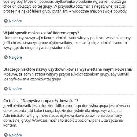
lidera grupy. Może on poprosić użytkownika o podanie wyjaśnień, dlaczego
chce on dołączyć do tej grupy. W przypadku otrzymania negatywnej decyzji
proszę nie nękać lidera grupy pytaniami – widocznie miał on swoje powody.
Na górę
W jaki sposób można zostać liderem grupy?
Lidera grupy zazwyczaj mianuje administrator witryny podczas tworzenia grupy.
Jeśli chcesz utworzyć grupę użytkowników, skontaktuj się z administratorem,
wysyłając do niego prywatną wiadomość.
Na górę
Dlaczego niektóre nazwy użytkowników są wyświetlane innymi kolorami?
Możliwe, że administrator witryny przypisał kolor członkom grupy, aby ułatwić
identyfikowanie członków tej grupy.
Na górę
Co to jest “Domyślna grupa użytkownika”?
Jeżeli użytkownik jest członkiem kilku grup, jego domyślna grupa jest używana
do określenia, jaki kolor i ranga będzie domyślnie dla niego wyświetlana.
Administrator witryny może nadać użytkownikowi uprawnienia do zmiany
domyślnej grupy. Wówczas można to zrobić z poziomu panelu zarządzania
kontem.
Na górę