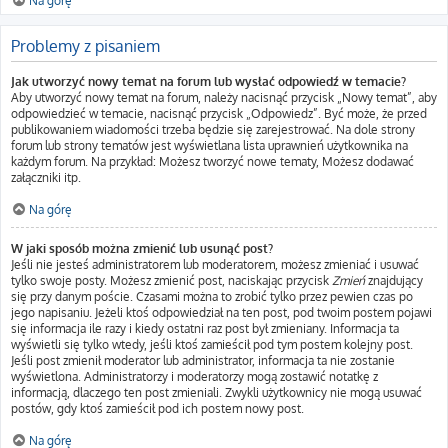
Na górę
Problemy z pisaniem
Jak utworzyć nowy temat na forum lub wysłać odpowiedź w temacie?
Aby utworzyć nowy temat na forum, należy nacisnąć przycisk „Nowy temat”, aby
odpowiedzieć w temacie, nacisnąć przycisk „Odpowiedz”. Być może, że przed
publikowaniem wiadomości trzeba będzie się zarejestrować. Na dole strony
forum lub strony tematów jest wyświetlana lista uprawnień użytkownika na
każdym forum. Na przykład: Możesz tworzyć nowe tematy, Możesz dodawać
załączniki itp.
Na górę
W jaki sposób można zmienić lub usunąć post?
Jeśli nie jesteś administratorem lub moderatorem, możesz zmieniać i usuwać
tylko swoje posty. Możesz zmienić post, naciskając przycisk
Zmień
znajdujący
się przy danym poście. Czasami można to zrobić tylko przez pewien czas po
jego napisaniu. Jeżeli ktoś odpowiedział na ten post, pod twoim postem pojawi
się informacja ile razy i kiedy ostatni raz post był zmieniany. Informacja ta
wyświetli się tylko wtedy, jeśli ktoś zamieścił pod tym postem kolejny post.
Jeśli post zmienił moderator lub administrator, informacja ta nie zostanie
wyświetlona. Administratorzy i moderatorzy mogą zostawić notatkę z
informacją, dlaczego ten post zmieniali. Zwykli użytkownicy nie mogą usuwać
postów, gdy ktoś zamieścił pod ich postem nowy post.
Na górę