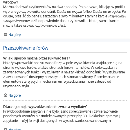
wrogów?
Można dodawać użytkowników na dwa sposoby. Po pierwsze, klikając w profilu
wybranego użytkownika odnośnik
Dodaj do przyjaciół
lub
Dodaj do wrogów
. Po
drugie, przejść do panelu zarządzania swoim kontem i tam na karcie
Przyjaciele i
wrogowie
wprowadzić odpowiednie dane użytkownika. Na tej samej karcie
można także usuwać użytkowników z list.
Na górę
Przeszukiwanie forów
W jaki sposób można przeszukiwać fora?
Należy wprowadzić poszukiwaną frazę w pole wyszukiwania znajdujące się na
stronie wykazu forów, a także stronach forów i tematów. W celu uzyskania
zaawansowanych funkcji wyszukiwania należy kliknąć odnośnik “Wyszukiwanie
zaawansowane” dostępny na wszystkich stronach witryny. Rozmieszczenie
elementów sterujących mechanizmem wyszukiwania może zależeć od
używanego stylu.
Na górę
Dlaczego moje wyszukiwanie nie zwraca wyników?
Prawdopodobnie zapytanie nie było jasno sprecyzowane i zawierało wiele
podobnych zwrotów niezindeksowanych przez phpBB. Dokładnie sprecyzuj
zapytanie – użyj funkcji dostępnych w wyszukiwaniu zaawansowanym.
Na górę