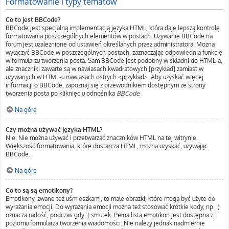
Formatowanie i typy tematów
Co to jest BBCode?
BBCode jest specjalną implementacją języka HTML, która daje lepszą kontrolę
formatowania poszczególnych elementów w postach. Używanie BBCode na
forum jest uzależnione od ustawień określanych przez administratora. Można
wyłączyć BBCode w poszczególnych postach, zaznaczając odpowiednią funkcję
w formularzu tworzenia posta. Sam BBCode jest podobny w składni do HTML-a,
ale znaczniki zawarte są w nawiasach kwadratowych [przykład] zamiast w
używanych w HTML-u nawiasach ostrych <przykład>. Aby uzyskać więcej
informacji o BBCode, zapoznaj się z przewodnikiem dostępnym ze strony
tworzenia posta po kliknięciu odnośnika
BBCode
.
Na górę
Czy można używać języka HTML?
Nie. Nie można używać i przetwarzać znaczników HTML na tej witrynie.
Większość formatowania, które dostarcza HTML, można uzyskać, używając
BBCode.
Na górę
Co to są są emotikony?
Emotikony, zwane też uśmieszkami, to małe obrazki, które mogą być użyte do
wyrażania emocji. Do wyrażania emocji można też stosować krótkie kody, np. :)
oznacza radość, podczas gdy :( smutek. Pełna lista emotikon jest dostępna z
poziomu formularza tworzenia wiadomości. Nie należy jednak nadmiernie