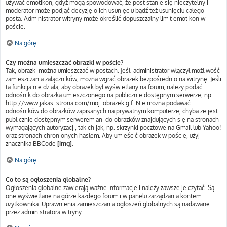
używać emotikon, gdyż mogą spowodować, że post stanie się nieczytelny i
moderator może podjąć decyzję o ich usunięciu bądź też usunięciu całego
posta. Administrator witryny może określić dopuszczalny limit emotikon w
poście.
Na górę
Czy można umieszczać obrazki w poście?
Tak, obrazki można umieszczać w postach. Jeśli administrator włączył możliwość
zamieszczania załączników, można wgrać obrazek bezpośrednio na witrynę. Jeśli
ta funkcja nie działa, aby obrazek był wyświetlany na forum, należy podać
odnośnik do obrazka umieszczonego na publicznie dostępnym serwerze, np.
http://www.jakas_strona.com/moj_obrazek.gif. Nie można podawać
odnośników do obrazków zapisanych na prywatnym komputerze, chyba że jest
publicznie dostępnym serwerem ani do obrazków znajdujących się na stronach
wymagających autoryzacji, takich jak, np. skrzynki pocztowe na Gmail lub Yahoo!
oraz stronach chronionych hasłem. Aby umieścić obrazek w poście, użyj
znacznika BBCode
[img]
.
Na górę
Co to są ogłoszenia globalne?
Ogłoszenia globalne zawierają ważne informacje i należy zawsze je czytać. Są
one wyświetlane na górze każdego forum i w panelu zarządzania kontem
użytkownika. Uprawnienia zamieszczania ogłoszeń globalnych są nadawane
przez administratora witryny.