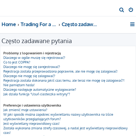
S
z
Home
Trading For a Living
Często zadawane pytania
u
k
Często zadawane pytania
a
j
Problemy z logowaniem i rejestracją
Dlaczego w ogóle muszę się rejestrować?
Co to jest COPPA?
Dlaczego nie mogę się zarejestrować?
Rejestracja została przeprowadzona poprawnie, ale nie mogę się zalogować!
Dlaczego nie mogę się zalogować?
Rejestracja została dokonana jakiś czas temu, ale teraz nie mogę się zalogować?!
Nie pamiętam hasła!
Dlaczego następuje automatyczne wylogowanie?
Jak działa funkcja “Usuń ciasteczka witryny”?
Preferencje i ustawienia użytkownika
Jak zmienić moje ustawienia?
W jaki sposób można zapobiec wyświetlaniu nazwy użytkownika na liście
użytkowników przeglądających forum?
Jest wyświetlany nieprawidłowy czas!
Została wykonana zmiana strefy czasowej, a nadal jest wyświetlany nieprawidłowy
czas!