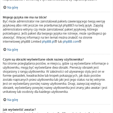
Na górę
Mojego języka nie ma na liście!
Być może administrator nie zainstalował pakietu zawierającego twoją wersję
językową albo nikt jeszcze nie przetłumaczył phpBB3 na twój język. Zapytaj
administratora witryny czy może zainstalować pakiet językowy, którego
potrzebujesz. Jeśli pakiet dla twojego języka nie istnieje, może spróbujesz go
utworzyć. Więcej informacji na ten temat można znaleźć na stronie
internetowej phpBB Limited
phpBB.pl
® lub
phpBB.com
®
Na górę
Czym są obrazki wyświetlane obok nazwy użytkownika?
Na stronie przeglądania postów, w miejscu, gdzie są wyświetlane informacje o
użytkowniku, mogą być wyświetlane dwa obrazki. Pierwszy obrazek jest
skojarzony z rangą użytkownika. W zależności od używanego stylu jest on w
formie gwiazdek, kwadracików lub kropek pokazujących, jak dużo postów
zostało napisanych przez użytkownika lub jaki jest jego status na tej witrynie.
Jest on wyświetlany poniżej nazwy użytkownika. Drugi, zazwyczaj większy
obrazek, wyświetlany powyżej nazwy użytkownika jest znany jako awatar i jest
unikatowy lub osobisty dla każdego użytkownika.
Na górę
Jak wyświetlić awatar?