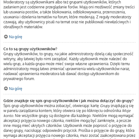
Moderatorzy są użytkownikami albo też grupami użytkowników, których
zadaniem jest codzienne przeglądanie forów. Mają oni możliwość zmiany treści
lub usuwania postów, a także blokowania, odblokowywania, przenoszenia,
usuwania i dzielenia tematów na forum, które moderują. Z reguły moderatorzy
czuwają, aby użytkownicy pisali na temat oraz nie publikowali niewłaściwych i
obraźliwych materiałów.
Na górę
Co to są grupy użytkowników?
Grupy użytkowników, to grupy, na jakie administratorzy dzielą całą społeczność
witryny, aby łatwiej było nimi zarządzać. Każdy użytkownik może należeć do
wielu grup, a każda grupa może mieć swoje własne uprawnienia. Dzięki temu
administratorzy mogą łatwo zmieniać uprawnienia wielu użytkowników naraz,
nadawać uprawnienia moderatora lub dawać dostęp użytkownikom do
prywatnego forum.
Na górę
Gdzie znajduje się spis grup użytkowników i jak można dołączyć do grupy?
Spis grup użytkowników można zobaczyć, otwierając kartę
Grupy
znajdującą się
w panelu zarządzania kontem, który otwiera się po kliknięciu odnośnika
Moje
konto
. Nie wszystkie grupy są dostępne dla każdego. Niektóre mogą wymagać
akceptacji przyjęcia nowego członka, niektóre mogą być zamknięte, a jeszcze
inne mogą mieć ukrytych członków. Użytkownik może poprosić o przyjęcie do
danej grupy, naciskając odpowiedni przycisk. Prośba o przyjęcie do grupy, która
wymaga akceptacji przyjęcia nowego członka, musi zostać zaakceptowana przez