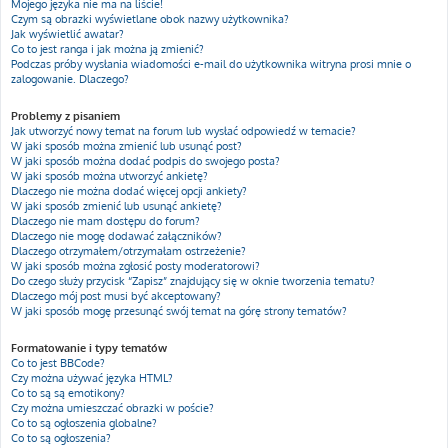
Mojego języka nie ma na liście!
Czym są obrazki wyświetlane obok nazwy użytkownika?
Jak wyświetlić awatar?
Co to jest ranga i jak można ją zmienić?
Podczas próby wysłania wiadomości e-mail do użytkownika witryna prosi mnie o
zalogowanie. Dlaczego?
Problemy z pisaniem
Jak utworzyć nowy temat na forum lub wysłać odpowiedź w temacie?
W jaki sposób można zmienić lub usunąć post?
W jaki sposób można dodać podpis do swojego posta?
W jaki sposób można utworzyć ankietę?
Dlaczego nie można dodać więcej opcji ankiety?
W jaki sposób zmienić lub usunąć ankietę?
Dlaczego nie mam dostępu do forum?
Dlaczego nie mogę dodawać załączników?
Dlaczego otrzymałem/otrzymałam ostrzeżenie?
W jaki sposób można zgłosić posty moderatorowi?
Do czego służy przycisk “Zapisz” znajdujący się w oknie tworzenia tematu?
Dlaczego mój post musi być akceptowany?
W jaki sposób mogę przesunąć swój temat na górę strony tematów?
Formatowanie i typy tematów
Co to jest BBCode?
Czy można używać języka HTML?
Co to są są emotikony?
Czy można umieszczać obrazki w poście?
Co to są ogłoszenia globalne?
Co to są ogłoszenia?