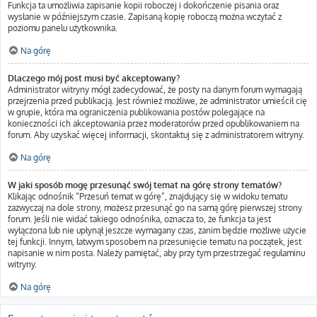
Funkcja ta umożliwia zapisanie kopii roboczej i dokończenie pisania oraz
wysłanie w późniejszym czasie. Zapisaną kopię roboczą można wczytać z
poziomu panelu użytkownika.
Na górę
Dlaczego mój post musi być akceptowany?
Administrator witryny mógł zadecydować, że posty na danym forum wymagają
przejrzenia przed publikacją. Jest również możliwe, że administrator umieścił cię
w grupie, która ma ograniczenia publikowania postów polegające na
konieczności ich akceptowania przez moderatorów przed opublikowaniem na
forum. Aby uzyskać więcej informacji, skontaktuj się z administratorem witryny.
Na górę
W jaki sposób mogę przesunąć swój temat na górę strony tematów?
Klikając odnośnik “Przesuń temat w górę”, znajdujący się w widoku tematu
zazwyczaj na dole strony, możesz przesunąć go na samą górę pierwszej strony
forum. Jeśli nie widać takiego odnośnika, oznacza to, że funkcja ta jest
wyłączona lub nie upłynął jeszcze wymagany czas, zanim będzie możliwe użycie
tej funkcji. Innym, łatwym sposobem na przesunięcie tematu na początek, jest
napisanie w nim posta. Należy pamiętać, aby przy tym przestrzegać regulaminu
witryny.
Na górę