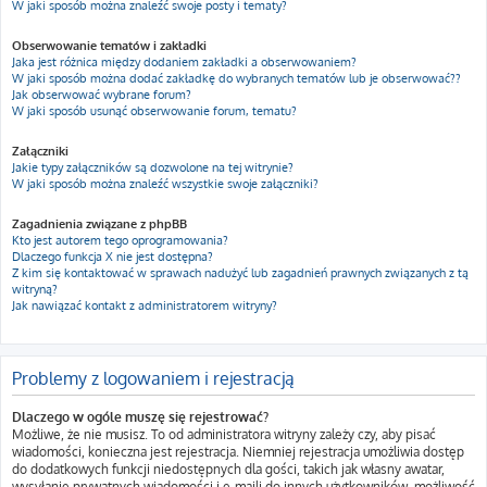
W jaki sposób można znaleźć swoje posty i tematy?
Obserwowanie tematów i zakładki
Jaka jest różnica między dodaniem zakładki a obserwowaniem?
W jaki sposób można dodać zakładkę do wybranych tematów lub je obserwować??
Jak obserwować wybrane forum?
W jaki sposób usunąć obserwowanie forum, tematu?
Załączniki
Jakie typy załączników są dozwolone na tej witrynie?
W jaki sposób można znaleźć wszystkie swoje załączniki?
Zagadnienia związane z phpBB
Kto jest autorem tego oprogramowania?
Dlaczego funkcja X nie jest dostępna?
Z kim się kontaktować w sprawach nadużyć lub zagadnień prawnych związanych z tą
witryną?
Jak nawiązać kontakt z administratorem witryny?
Problemy z logowaniem i rejestracją
Dlaczego w ogóle muszę się rejestrować?
Możliwe, że nie musisz. To od administratora witryny zależy czy, aby pisać
wiadomości, konieczna jest rejestracja. Niemniej rejestracja umożliwia dostęp
do dodatkowych funkcji niedostępnych dla gości, takich jak własny awatar,
wysyłanie prywatnych wiadomości i e-maili do innych użytkowników, możliwość