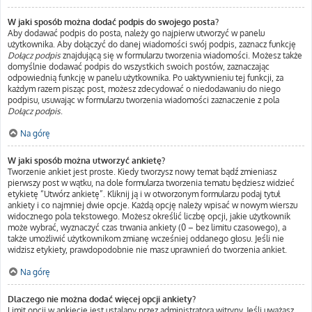
W jaki sposób można dodać podpis do swojego posta?
Aby dodawać podpis do posta, należy go najpierw utworzyć w panelu
użytkownika. Aby dołączyć do danej wiadomości swój podpis, zaznacz funkcję
Dołącz podpis
znajdującą się w formularzu tworzenia wiadomości. Możesz także
domyślnie dodawać podpis do wszystkich swoich postów, zaznaczając
odpowiednią funkcję w panelu użytkownika. Po uaktywnieniu tej funkcji, za
każdym razem pisząc post, możesz zdecydować o niedodawaniu do niego
podpisu, usuwając w formularzu tworzenia wiadomości zaznaczenie z pola
Dołącz podpis
.
Na górę
W jaki sposób można utworzyć ankietę?
Tworzenie ankiet jest proste. Kiedy tworzysz nowy temat bądź zmieniasz
pierwszy post w wątku, na dole formularza tworzenia tematu będziesz widzieć
etykietę “Utwórz ankietę”. Kliknij ją i w otworzonym formularzu podaj tytuł
ankiety i co najmniej dwie opcje. Każdą opcję należy wpisać w nowym wierszu
widocznego pola tekstowego. Możesz określić liczbę opcji, jakie użytkownik
może wybrać, wyznaczyć czas trwania ankiety (0 – bez limitu czasowego), a
także umożliwić użytkownikom zmianę wcześniej oddanego głosu. Jeśli nie
widzisz etykiety, prawdopodobnie nie masz uprawnień do tworzenia ankiet.
Na górę
Dlaczego nie można dodać więcej opcji ankiety?
Limit opcji w ankiecie jest ustalany przez administratora witryny. Jeśli uważasz,