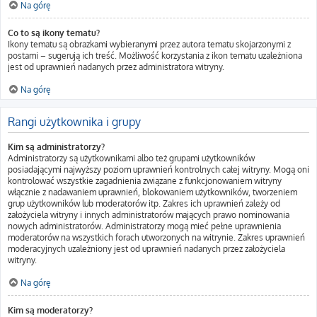
Na górę
Co to są ikony tematu?
Ikony tematu są obrazkami wybieranymi przez autora tematu skojarzonymi z
postami – sugerują ich treść. Możliwość korzystania z ikon tematu uzależniona
jest od uprawnień nadanych przez administratora witryny.
Na górę
Rangi użytkownika i grupy
Kim są administratorzy?
Administratorzy są użytkownikami albo też grupami użytkowników
posiadającymi najwyższy poziom uprawnień kontrolnych całej witryny. Mogą oni
kontrolować wszystkie zagadnienia związane z funkcjonowaniem witryny
włącznie z nadawaniem uprawnień, blokowaniem użytkowników, tworzeniem
grup użytkowników lub moderatorów itp. Zakres ich uprawnień zależy od
założyciela witryny i innych administratorów mających prawo nominowania
nowych administratorów. Administratorzy mogą mieć pełne uprawnienia
moderatorów na wszystkich forach utworzonych na witrynie. Zakres uprawnień
moderacyjnych uzależniony jest od uprawnień nadanych przez założyciela
witryny.
Na górę
Kim są moderatorzy?