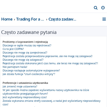
S
z
Home
Trading For a Living
Często zadawane pytania
u
k
Często zadawane pytania
a
j
Problemy z logowaniem i rejestracją
Dlaczego w ogóle muszę się rejestrować?
Co to jest COPPA?
Dlaczego nie mogę się zarejestrować?
Rejestracja została przeprowadzona poprawnie, ale nie mogę się zalogować!
Dlaczego nie mogę się zalogować?
Rejestracja została dokonana jakiś czas temu, ale teraz nie mogę się zalogować?!
Nie pamiętam hasła!
Dlaczego następuje automatyczne wylogowanie?
Jak działa funkcja “Usuń ciasteczka witryny”?
Preferencje i ustawienia użytkownika
Jak zmienić moje ustawienia?
W jaki sposób można zapobiec wyświetlaniu nazwy użytkownika na liście
użytkowników przeglądających forum?
Jest wyświetlany nieprawidłowy czas!
Została wykonana zmiana strefy czasowej, a nadal jest wyświetlany nieprawidłowy
czas!