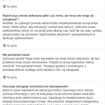
Na górę
Rejestracja została dokonana jakiś czas temu, ale teraz nie mogę się
zalogować?!
Możliwe, że z jakiegoś powodu administrator dezaktywował lub usunął twoje
konto. Wiele witryn, aby zmniejszyć rozmiar bazy danych, cyklicznie usuwa
użytkowników, którzy nic nie pisali przez dłuższy czas. Jeśli tak się stało, spróbuj
zarejestrować się ponownie i bądź bardziej aktywnym i zaangażowanym w
dyskusje użytkownikiem.
Na górę
Nie pamiętam hasła!
Zachowaj spokój! Twoje hasło wprawdzie nie może zostać odzyskane, ale bez
problemu może zostać zresetowane. Przejdź na stronę logowania i kliknij
odnośnik “Nie pamiętam hasła”. Postępuj zgodnie z instrukcjami, a
prawdopodobnie niedługo znów będziesz móc się zalogować.
Na górę
Dlaczego następuje automatyczne wylogowanie?
Jeżeli w czasie logowania nie zaznaczysz funkcji
Zapamiętaj mnie
, witryna
zachowa informację o tym, że twój pobyt na tej witrynie będzie trwał tylko
określony przez administratora czas. Zapobiega to niewłaściwemu użyciu
twojego konta przez kogoś innego. Aby pozostać zalogowanym/zalogowaną,