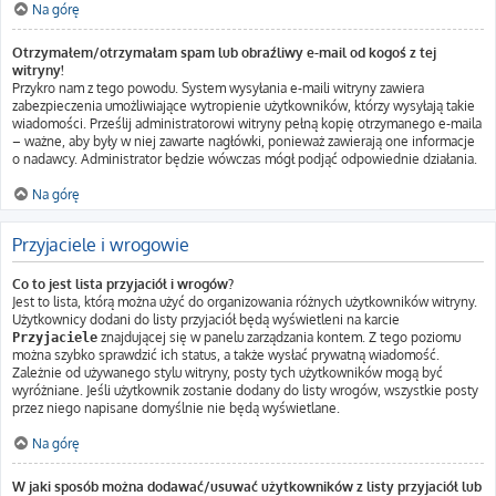
Na górę
Otrzymałem/otrzymałam spam lub obraźliwy e-mail od kogoś z tej
witryny!
Przykro nam z tego powodu. System wysyłania e-maili witryny zawiera
zabezpieczenia umożliwiające wytropienie użytkowników, którzy wysyłają takie
wiadomości. Prześlij administratorowi witryny pełną kopię otrzymanego e-maila
– ważne, aby były w niej zawarte nagłówki, ponieważ zawierają one informacje
o nadawcy. Administrator będzie wówczas mógł podjąć odpowiednie działania.
Na górę
Przyjaciele i wrogowie
Co to jest lista przyjaciół i wrogów?
Jest to lista, którą można użyć do organizowania różnych użytkowników witryny.
Użytkownicy dodani do listy przyjaciół będą wyświetleni na karcie
znajdującej się w panelu zarządzania kontem. Z tego poziomu
Przyjaciele
można szybko sprawdzić ich status, a także wysłać prywatną wiadomość.
Zależnie od używanego stylu witryny, posty tych użytkowników mogą być
wyróżniane. Jeśli użytkownik zostanie dodany do listy wrogów, wszystkie posty
przez niego napisane domyślnie nie będą wyświetlane.
Na górę
W jaki sposób można dodawać/usuwać użytkowników z listy przyjaciół lub