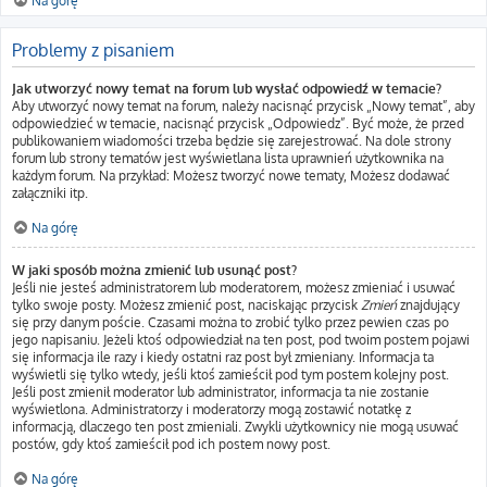
Na górę
Problemy z pisaniem
Jak utworzyć nowy temat na forum lub wysłać odpowiedź w temacie?
Aby utworzyć nowy temat na forum, należy nacisnąć przycisk „Nowy temat”, aby
odpowiedzieć w temacie, nacisnąć przycisk „Odpowiedz”. Być może, że przed
publikowaniem wiadomości trzeba będzie się zarejestrować. Na dole strony
forum lub strony tematów jest wyświetlana lista uprawnień użytkownika na
każdym forum. Na przykład: Możesz tworzyć nowe tematy, Możesz dodawać
załączniki itp.
Na górę
W jaki sposób można zmienić lub usunąć post?
Jeśli nie jesteś administratorem lub moderatorem, możesz zmieniać i usuwać
tylko swoje posty. Możesz zmienić post, naciskając przycisk
Zmień
znajdujący
się przy danym poście. Czasami można to zrobić tylko przez pewien czas po
jego napisaniu. Jeżeli ktoś odpowiedział na ten post, pod twoim postem pojawi
się informacja ile razy i kiedy ostatni raz post był zmieniany. Informacja ta
wyświetli się tylko wtedy, jeśli ktoś zamieścił pod tym postem kolejny post.
Jeśli post zmienił moderator lub administrator, informacja ta nie zostanie
wyświetlona. Administratorzy i moderatorzy mogą zostawić notatkę z
informacją, dlaczego ten post zmieniali. Zwykli użytkownicy nie mogą usuwać
postów, gdy ktoś zamieścił pod ich postem nowy post.
Na górę