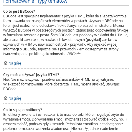
Formatowanie i typy tematów
Co to jest BBCode?
BBCode jest specjalną implementacją języka HTML, która daje lepszą kontrolę
formatowania poszczególnych elementów w postach. Używanie BBCode na
forum jest uzależnione od ustawień określanych przez administratora. Można
wyłączyć BBCode w poszczególnych postach, zaznaczając odpowiednią funkcję
w formularzu tworzenia posta. Sam BBCode jest podobny w składni do HTML-a,
ale znaczniki zawarte są w nawiasach kwadratowych [przykład] zamiast w
używanych w HTML-u nawiasach ostrych <przykład>. Aby uzyskać więcej
informacji o BBCode, zapoznaj się z przewodnikiem dostępnym ze strony
tworzenia posta po kliknięciu odnośnika
BBCode
.
Na górę
Czy można używać języka HTML?
Nie. Nie można używać i przetwarzać znaczników HTML na tej witrynie.
Większość formatowania, które dostarcza HTML, można uzyskać, używając
BBCode.
Na górę
Co to są są emotikony?
Emotikony, zwane też uśmieszkami, to małe obrazki, które mogą być użyte do
wyrażania emocji. Do wyrażania emocji można też stosować krótkie kody, np. :)
oznacza radość, podczas gdy :( smutek. Pełna lista emotikon jest dostępna z
poziomu formularza tworzenia wiadomości. Nie należy jednak nadmiernie