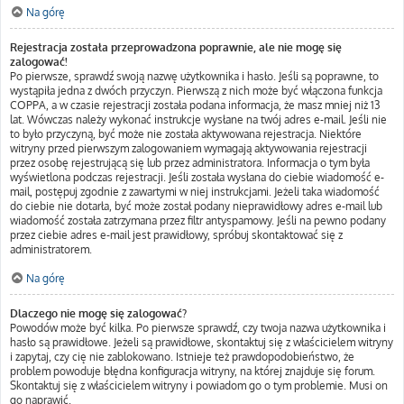
Na górę
Rejestracja została przeprowadzona poprawnie, ale nie mogę się
zalogować!
Po pierwsze, sprawdź swoją nazwę użytkownika i hasło. Jeśli są poprawne, to
wystąpiła jedna z dwóch przyczyn. Pierwszą z nich może być włączona funkcja
COPPA, a w czasie rejestracji została podana informacja, że masz mniej niż 13
lat. Wówczas należy wykonać instrukcje wysłane na twój adres e-mail. Jeśli nie
to było przyczyną, być może nie została aktywowana rejestracja. Niektóre
witryny przed pierwszym zalogowaniem wymagają aktywowania rejestracji
przez osobę rejestrującą się lub przez administratora. Informacja o tym była
wyświetlona podczas rejestracji. Jeśli została wysłana do ciebie wiadomość e-
mail, postępuj zgodnie z zawartymi w niej instrukcjami. Jeżeli taka wiadomość
do ciebie nie dotarła, być może został podany nieprawidłowy adres e-mail lub
wiadomość została zatrzymana przez filtr antyspamowy. Jeśli na pewno podany
przez ciebie adres e-mail jest prawidłowy, spróbuj skontaktować się z
administratorem.
Na górę
Dlaczego nie mogę się zalogować?
Powodów może być kilka. Po pierwsze sprawdź, czy twoja nazwa użytkownika i
hasło są prawidłowe. Jeżeli są prawidłowe, skontaktuj się z właścicielem witryny
i zapytaj, czy cię nie zablokowano. Istnieje też prawdopodobieństwo, że
problem powoduje błędna konfiguracja witryny, na której znajduje się forum.
Skontaktuj się z właścicielem witryny i powiadom go o tym problemie. Musi on
go naprawić.