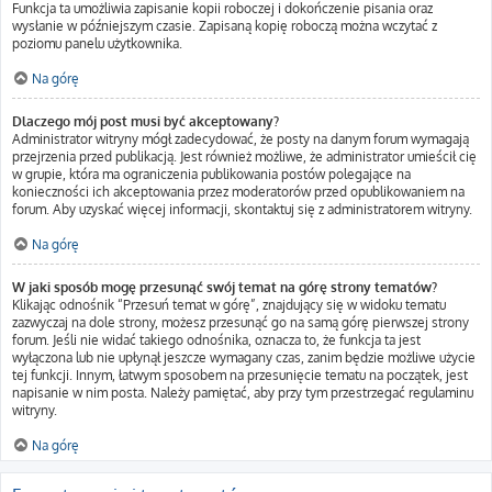
Funkcja ta umożliwia zapisanie kopii roboczej i dokończenie pisania oraz
wysłanie w późniejszym czasie. Zapisaną kopię roboczą można wczytać z
poziomu panelu użytkownika.
Na górę
Dlaczego mój post musi być akceptowany?
Administrator witryny mógł zadecydować, że posty na danym forum wymagają
przejrzenia przed publikacją. Jest również możliwe, że administrator umieścił cię
w grupie, która ma ograniczenia publikowania postów polegające na
konieczności ich akceptowania przez moderatorów przed opublikowaniem na
forum. Aby uzyskać więcej informacji, skontaktuj się z administratorem witryny.
Na górę
W jaki sposób mogę przesunąć swój temat na górę strony tematów?
Klikając odnośnik “Przesuń temat w górę”, znajdujący się w widoku tematu
zazwyczaj na dole strony, możesz przesunąć go na samą górę pierwszej strony
forum. Jeśli nie widać takiego odnośnika, oznacza to, że funkcja ta jest
wyłączona lub nie upłynął jeszcze wymagany czas, zanim będzie możliwe użycie
tej funkcji. Innym, łatwym sposobem na przesunięcie tematu na początek, jest
napisanie w nim posta. Należy pamiętać, aby przy tym przestrzegać regulaminu
witryny.
Na górę