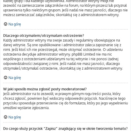
każdej grupy i dla każdego użytkownika. Administrator witryny mógł nie
zezwolić na zamieszczanie załączników na forum, na którym piszesz lub przyznał
uprawnienia tylko niektórym grupom. Jeśli nadal nie masz jasności, dlaczego nie
możesz zamieszczać załączników, skontaktuj się z administratorem witryny.
Na górę
Dlaczego otrzymałem/otrzymałam ostrzeżenie?
Każdy administrator witryny ma swoje zasady i regulaminy obowiązujące na
danej witrynie. Są one opublikowane i administrator zaleca zapoznanie się z
nimi. Jeśli ktoś ich nie przestrzegał, może otrzymać ostrzeżenie. O udzieleniu
ostrzeżenia decyduje administrator witryny. phpBB Limited nie ma nic
wspólnego z ostrzeżeniami udzielanymi na tej witrynie i nie ponosi żadnej
odpowiedzialności związanej z nimi. Jeśli nadal nie masz jasności, dlaczego
otrzymałeś/otrzymałaś ostrzeżenie, skontaktuj się z administratorem witryny.
Na górę
W jaki sposób można zgłosić posty moderatorowi?
Jeśli administrator na to zezwolił, w prawym górnym rogu treści posta, który
chcesz zgłosić, powinien być widoczny odpowiedni przycisk. Naciśnięcie tego
przycisku spowoduje przeniesienie cię do formularza, który po jego wypełnieniu
umożliwi wysłanie zgłoszenia.
Na górę
Do czego służy przycisk “Zapisz” znajdujący się w oknie tworzenia tematu?