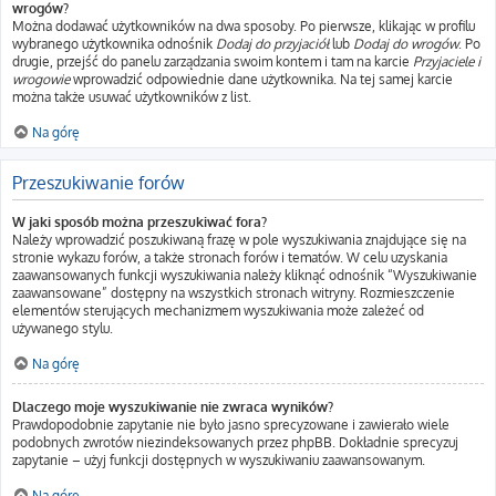
wrogów?
Można dodawać użytkowników na dwa sposoby. Po pierwsze, klikając w profilu
wybranego użytkownika odnośnik
Dodaj do przyjaciół
lub
Dodaj do wrogów
. Po
drugie, przejść do panelu zarządzania swoim kontem i tam na karcie
Przyjaciele i
wrogowie
wprowadzić odpowiednie dane użytkownika. Na tej samej karcie
można także usuwać użytkowników z list.
Na górę
Przeszukiwanie forów
W jaki sposób można przeszukiwać fora?
Należy wprowadzić poszukiwaną frazę w pole wyszukiwania znajdujące się na
stronie wykazu forów, a także stronach forów i tematów. W celu uzyskania
zaawansowanych funkcji wyszukiwania należy kliknąć odnośnik “Wyszukiwanie
zaawansowane” dostępny na wszystkich stronach witryny. Rozmieszczenie
elementów sterujących mechanizmem wyszukiwania może zależeć od
używanego stylu.
Na górę
Dlaczego moje wyszukiwanie nie zwraca wyników?
Prawdopodobnie zapytanie nie było jasno sprecyzowane i zawierało wiele
podobnych zwrotów niezindeksowanych przez phpBB. Dokładnie sprecyzuj
zapytanie – użyj funkcji dostępnych w wyszukiwaniu zaawansowanym.
Na górę