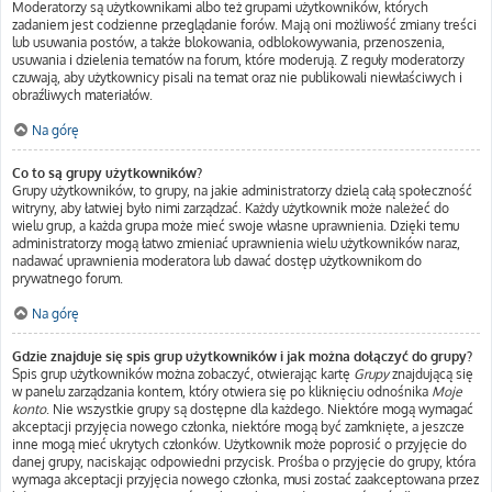
Moderatorzy są użytkownikami albo też grupami użytkowników, których
zadaniem jest codzienne przeglądanie forów. Mają oni możliwość zmiany treści
lub usuwania postów, a także blokowania, odblokowywania, przenoszenia,
usuwania i dzielenia tematów na forum, które moderują. Z reguły moderatorzy
czuwają, aby użytkownicy pisali na temat oraz nie publikowali niewłaściwych i
obraźliwych materiałów.
Na górę
Co to są grupy użytkowników?
Grupy użytkowników, to grupy, na jakie administratorzy dzielą całą społeczność
witryny, aby łatwiej było nimi zarządzać. Każdy użytkownik może należeć do
wielu grup, a każda grupa może mieć swoje własne uprawnienia. Dzięki temu
administratorzy mogą łatwo zmieniać uprawnienia wielu użytkowników naraz,
nadawać uprawnienia moderatora lub dawać dostęp użytkownikom do
prywatnego forum.
Na górę
Gdzie znajduje się spis grup użytkowników i jak można dołączyć do grupy?
Spis grup użytkowników można zobaczyć, otwierając kartę
Grupy
znajdującą się
w panelu zarządzania kontem, który otwiera się po kliknięciu odnośnika
Moje
konto
. Nie wszystkie grupy są dostępne dla każdego. Niektóre mogą wymagać
akceptacji przyjęcia nowego członka, niektóre mogą być zamknięte, a jeszcze
inne mogą mieć ukrytych członków. Użytkownik może poprosić o przyjęcie do
danej grupy, naciskając odpowiedni przycisk. Prośba o przyjęcie do grupy, która
wymaga akceptacji przyjęcia nowego członka, musi zostać zaakceptowana przez