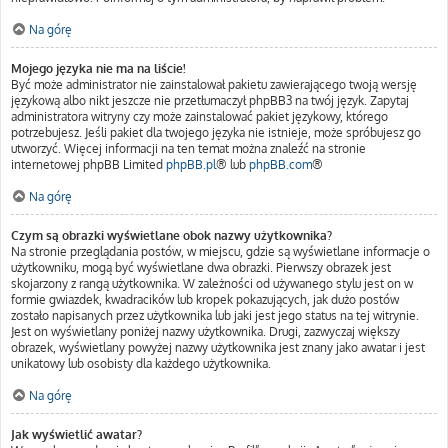
Na górę
Mojego języka nie ma na liście!
Być może administrator nie zainstalował pakietu zawierającego twoją wersję
językową albo nikt jeszcze nie przetłumaczył phpBB3 na twój język. Zapytaj
administratora witryny czy może zainstalować pakiet językowy, którego
potrzebujesz. Jeśli pakiet dla twojego języka nie istnieje, może spróbujesz go
utworzyć. Więcej informacji na ten temat można znaleźć na stronie
internetowej phpBB Limited
phpBB.pl
® lub
phpBB.com
®
Na górę
Czym są obrazki wyświetlane obok nazwy użytkownika?
Na stronie przeglądania postów, w miejscu, gdzie są wyświetlane informacje o
użytkowniku, mogą być wyświetlane dwa obrazki. Pierwszy obrazek jest
skojarzony z rangą użytkownika. W zależności od używanego stylu jest on w
formie gwiazdek, kwadracików lub kropek pokazujących, jak dużo postów
zostało napisanych przez użytkownika lub jaki jest jego status na tej witrynie.
Jest on wyświetlany poniżej nazwy użytkownika. Drugi, zazwyczaj większy
obrazek, wyświetlany powyżej nazwy użytkownika jest znany jako awatar i jest
unikatowy lub osobisty dla każdego użytkownika.
Na górę
Jak wyświetlić awatar?