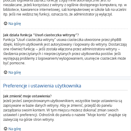
podczas logowania zaznacz funkcję
Loguj mnie automatycznie
. Jest to
niezalecane, jeżeli korzystasz z witryny z ogólnie dostępnego komputera, np. w
bibliotece, kawiarence internetowej, sali komputerowej w szkole lub na uczelni
itp. Jeśli nie widzisz tej funkcji, oznacza to, że administrator ją wyłączył.
Na górę
Jak działa funkcja “Usuń ciasteczka witryny”?
Funkcja “Usuń ciasteczka witryny” usuwa ciasteczka utworzone przez phpBB
dzięki, którym użytkownik jest autoryzowany i logowany do witryny. Dostarczają
one również funkcję – jeśli została włączona przez administratora witryny –
śledzenia przeczytanych i nieprzeczytanych przez użytkownika postów. Jeśli
występują problemy z logowaniem/wylogowaniem, usunięcie ciasteczek może
być pomocne.
Na górę
Preferencje i ustawienia użytkownika
Jak zmienić moje ustawienia?
Jeżeli jesteś zarejestrowanym użytkownikiem, wszystkie twoje ustawienia są
zapisywane w bazie danych witryny. Aby je zmienić, przejdź do panelu
zarządzania swoim kontem. W tym miejscu możesz dokonać zmian swoich
ustawień i preferencji. Odnośnik do panelu o nazwie “Moje konto” znajduje się
zazwyczaj na górze stron witryny.
Na górę