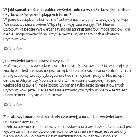
W jaki sposób można zapobiec wyświetlaniu nazwy użytkownika na liście
użytkowników przeglądających forum?
W panelu zarządzania kontem, w “Ustawieniach witryny” znajduje się funkcja
Nie pokazuj statusu online
. Włącz tę funkcję, zaznaczając
Tak
. Nazwa
użytkownika będzie wyświetlana tylko dla administratorów, moderatorów i dla
ciebie. Twoja obecność na witrynie będzie wykazana w liczbie ukrytych
użytkowników.
Na górę
Jest wyświetlany nieprawidłowy czas!
Możliwe, że jest wyświetlany czas z innej strefy czasowej, niż ta, w której się
znajdujesz. Jeśli tak właśnie jest, przejdź do panelu zarządzania kontem i zmień
strefę czasową, tak aby była zgodna z twoim miejscem pobytu. Np. Europa
centralna, Afryka, czy Nowa Zelandia. Zmiana strefy czasowej, tak jak i
większości ustawień, może zostać wykonana tylko przez zarejestrowanych
użytkowników. Jeżeli nie jesteś zarejestrowanym użytkownikiem – teraz jest
dobry moment, by się zarejestrować.
Na górę
Została wykonana zmiana strefy czasowej, a nadal jest wyświetlany
nieprawidłowy czas!
Jeżeli na pewno strefa czasowa została ustawiona prawidłowo, a czas nadal jest
wyświetlany nieprawidłowo, oznacza to, że czas na serwerze jest ustawiony
nieprawidłowo. Poinformuj o tym administratora, by naprawił problem.