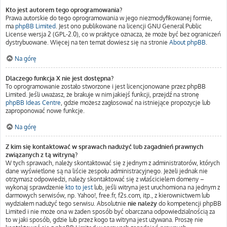
Kto jest autorem tego oprogramowania?
Prawa autorskie do tego oprogramowania w jego niezmodyfikowanej formie,
ma
phpBB Limited
. Jest ono publikowane na licencji GNU General Public
License wersja 2 (GPL-2.0), co w praktyce oznacza, że może być bez ograniczeń
dystrybuowane. Więcej na ten temat dowiesz się na stronie
About phpBB
.
Na górę
Dlaczego funkcja X nie jest dostępna?
To oprogramowanie zostało stworzone i jest licencjonowane przez phpBB
Limited. Jeśli uważasz, że brakuje w nim jakiejś funkcji, przejdź na stronę
phpBB Ideas Centre
, gdzie możesz zagłosować na istniejące propozycje lub
zaproponować nowe funkcje.
Na górę
Z kim się kontaktować w sprawach nadużyć lub zagadnień prawnych
związanych z tą witryną?
W tych sprawach, należy skontaktować się z jednym z administratorów, których
dane wyświetlone są na liście zespołu administracyjnego. Jeżeli jednak nie
otrzymasz odpowiedzi, należy skontaktować się z właścicielem domeny –
wykonaj sprawdzenie
kto to jest
lub, jeśli witryna jest uruchomiona na jednym z
darmowych serwisów, np. Yahoo!, free.fr, f2s.com, itp., z kierownictwem lub
wydziałem nadużyć tego serwisu. Absolutnie
nie należy
do kompetencji phpBB
Limited i nie może ona w żaden sposób być obarczana odpowiedzialnością za
to w jaki sposób, gdzie lub przez kogo ta witryna jest używana. Proszę nie