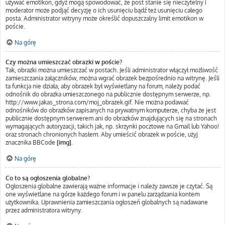
używać emotikon, gdyż mogą spowodować, że post stanie się nieczytelny i
moderator może podjąć decyzję o ich usunięciu bądź też usunięciu całego
posta. Administrator witryny może określić dopuszczalny limit emotikon w
poście.
Na górę
Czy można umieszczać obrazki w poście?
Tak, obrazki można umieszczać w postach. Jeśli administrator włączył możliwość
zamieszczania załączników, można wgrać obrazek bezpośrednio na witrynę. Jeśli
ta funkcja nie działa, aby obrazek był wyświetlany na forum, należy podać
odnośnik do obrazka umieszczonego na publicznie dostępnym serwerze, np.
http://www.jakas_strona.com/moj_obrazek.gif. Nie można podawać
odnośników do obrazków zapisanych na prywatnym komputerze, chyba że jest
publicznie dostępnym serwerem ani do obrazków znajdujących się na stronach
wymagających autoryzacji, takich jak, np. skrzynki pocztowe na Gmail lub Yahoo!
oraz stronach chronionych hasłem. Aby umieścić obrazek w poście, użyj
znacznika BBCode
[img]
.
Na górę
Co to są ogłoszenia globalne?
Ogłoszenia globalne zawierają ważne informacje i należy zawsze je czytać. Są
one wyświetlane na górze każdego forum i w panelu zarządzania kontem
użytkownika. Uprawnienia zamieszczania ogłoszeń globalnych są nadawane
przez administratora witryny.