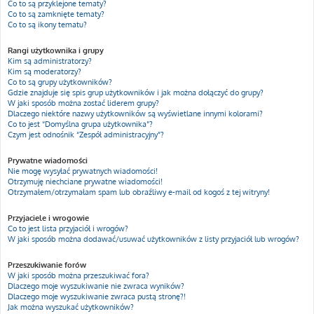
Co to są przyklejone tematy?
Co to są zamknięte tematy?
Co to są ikony tematu?
Rangi użytkownika i grupy
Kim są administratorzy?
Kim są moderatorzy?
Co to są grupy użytkowników?
Gdzie znajduje się spis grup użytkowników i jak można dołączyć do grupy?
W jaki sposób można zostać liderem grupy?
Dlaczego niektóre nazwy użytkowników są wyświetlane innymi kolorami?
Co to jest “Domyślna grupa użytkownika”?
Czym jest odnośnik “Zespół administracyjny”?
Prywatne wiadomości
Nie mogę wysyłać prywatnych wiadomości!
Otrzymuję niechciane prywatne wiadomości!
Otrzymałem/otrzymałam spam lub obraźliwy e-mail od kogoś z tej witryny!
Przyjaciele i wrogowie
Co to jest lista przyjaciół i wrogów?
W jaki sposób można dodawać/usuwać użytkowników z listy przyjaciół lub wrogów?
Przeszukiwanie forów
W jaki sposób można przeszukiwać fora?
Dlaczego moje wyszukiwanie nie zwraca wyników?
Dlaczego moje wyszukiwanie zwraca pustą stronę?!
Jak można wyszukać użytkowników?