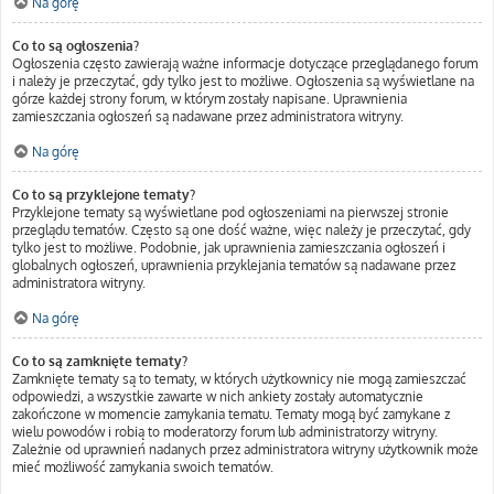
Na górę
Co to są ogłoszenia?
Ogłoszenia często zawierają ważne informacje dotyczące przeglądanego forum
i należy je przeczytać, gdy tylko jest to możliwe. Ogłoszenia są wyświetlane na
górze każdej strony forum, w którym zostały napisane. Uprawnienia
zamieszczania ogłoszeń są nadawane przez administratora witryny.
Na górę
Co to są przyklejone tematy?
Przyklejone tematy są wyświetlane pod ogłoszeniami na pierwszej stronie
przeglądu tematów. Często są one dość ważne, więc należy je przeczytać, gdy
tylko jest to możliwe. Podobnie, jak uprawnienia zamieszczania ogłoszeń i
globalnych ogłoszeń, uprawnienia przyklejania tematów są nadawane przez
administratora witryny.
Na górę
Co to są zamknięte tematy?
Zamknięte tematy są to tematy, w których użytkownicy nie mogą zamieszczać
odpowiedzi, a wszystkie zawarte w nich ankiety zostały automatycznie
zakończone w momencie zamykania tematu. Tematy mogą być zamykane z
wielu powodów i robią to moderatorzy forum lub administratorzy witryny.
Zależnie od uprawnień nadanych przez administratora witryny użytkownik może
mieć możliwość zamykania swoich tematów.