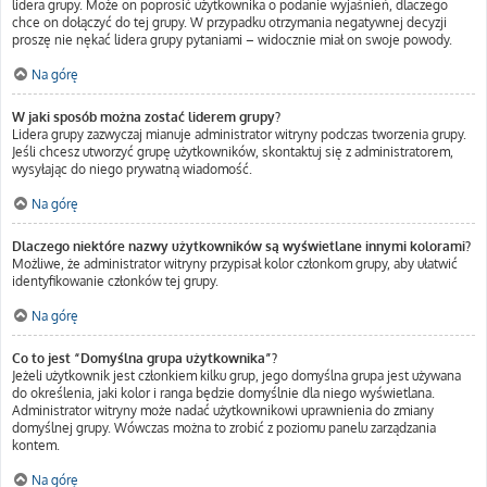
lidera grupy. Może on poprosić użytkownika o podanie wyjaśnień, dlaczego
chce on dołączyć do tej grupy. W przypadku otrzymania negatywnej decyzji
proszę nie nękać lidera grupy pytaniami – widocznie miał on swoje powody.
Na górę
W jaki sposób można zostać liderem grupy?
Lidera grupy zazwyczaj mianuje administrator witryny podczas tworzenia grupy.
Jeśli chcesz utworzyć grupę użytkowników, skontaktuj się z administratorem,
wysyłając do niego prywatną wiadomość.
Na górę
Dlaczego niektóre nazwy użytkowników są wyświetlane innymi kolorami?
Możliwe, że administrator witryny przypisał kolor członkom grupy, aby ułatwić
identyfikowanie członków tej grupy.
Na górę
Co to jest “Domyślna grupa użytkownika”?
Jeżeli użytkownik jest członkiem kilku grup, jego domyślna grupa jest używana
do określenia, jaki kolor i ranga będzie domyślnie dla niego wyświetlana.
Administrator witryny może nadać użytkownikowi uprawnienia do zmiany
domyślnej grupy. Wówczas można to zrobić z poziomu panelu zarządzania
kontem.
Na górę