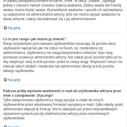
W panelu zarządzania kontem na karcie „Profil” w sekcji „Awatar”, używając
jednej z czterech metod: Gravatar, Galeria awatarów, Zdalny awatar lub Prześlij
awatar, można dodać awatar. Wyświetlanie awatarów i sposób ich wyświetlania
są uzależnione od administratora witryny. Jeśli nie można używać awatarów na
danej witrynie, należy skontaktować się z jej administratorem.
Na górę
Co to jest ranga i jak można ją zmienić?
Rangi wyświetlane pod nazwami użytkowników oznaczają, ile postów dany
użytkownik napisał lub jaki ma status na forum, np. moderatora czy
administratora. Użytkownicy nie mogą bezpośrednio zmieniać stylu rang,
ponieważ ustawia je administrator witryny. Nie należy pisać postów tylko po to,
aby zwiększyć swój licznik postów i przez to swoją rangę. Większość witryn nie
toleruje takich działań i moderator lub administrator obniży licznik postów
takiego użytkownika.
Na górę
Podczas próby wysłania wiadomości e-mail do użytkownika witryna prosi
mnie o zalogowanie. Dlaczego?
Tylko zarejestrowani użytkownicy mogą wysyłać e-maile do innych
użytkowników przez wbudowany formularz wysyłania e-maili i tylko wtedy, jeżeli
administrator włączył tę funkcję. Ma to zabezpieczać przed nieprawidłowym
używaniem systemu poczty elektronicznej witryny przez anonimowych
użytkowników.