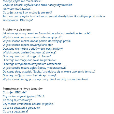
Mojego języka nie ma na liście!
Czym są obrazki wyświetlane obok nazwy użytkownika?
Jak wyświetlić awatar?
Co to jest ranga i jak można ją zmienić?
Podczas próby wysłania wiadomości e-mail do użytkownika witryna prosi mnie o
zalogowanie. Dlaczego?
Problemy z pisaniem
Jak utworzyć nowy temat na forum lub wysłać odpowiedź w temacie?
W jaki sposób można zmienić lub usunąć post?
W jaki sposób można dodać podpis do swojego posta?
W jaki sposób można utworzyć ankietę?
Dlaczego nie można dodać więcej opcji ankiety?
W jaki sposób zmienić lub usunąć ankietę?
Dlaczego nie mam dostępu do forum?
Dlaczego nie mogę dodawać załączników?
Dlaczego otrzymałem/otrzymałam ostrzeżenie?
W jaki sposób można zgłosić posty moderatorowi?
Do czego służy przycisk “Zapisz” znajdujący się w oknie tworzenia tematu?
Dlaczego mój post musi być akceptowany?
W jaki sposób mogę przesunąć swój temat na górę strony tematów?
Formatowanie i typy tematów
Co to jest BBCode?
Czy można używać języka HTML?
Co to są są emotikony?
Czy można umieszczać obrazki w poście?
Co to są ogłoszenia globalne?
Co to są ogłoszenia?