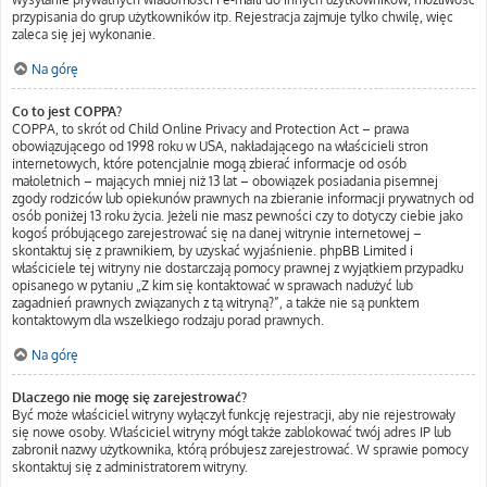
przypisania do grup użytkowników itp. Rejestracja zajmuje tylko chwilę, więc
zaleca się jej wykonanie.
Na górę
Co to jest COPPA?
COPPA, to skrót od Child Online Privacy and Protection Act – prawa
obowiązującego od 1998 roku w USA, nakładającego na właścicieli stron
internetowych, które potencjalnie mogą zbierać informacje od osób
małoletnich – mających mniej niż 13 lat – obowiązek posiadania pisemnej
zgody rodziców lub opiekunów prawnych na zbieranie informacji prywatnych od
osób poniżej 13 roku życia. Jeżeli nie masz pewności czy to dotyczy ciebie jako
kogoś próbującego zarejestrować się na danej witrynie internetowej –
skontaktuj się z prawnikiem, by uzyskać wyjaśnienie. phpBB Limited i
właściciele tej witryny nie dostarczają pomocy prawnej z wyjątkiem przypadku
opisanego w pytaniu „Z kim się kontaktować w sprawach nadużyć lub
zagadnień prawnych związanych z tą witryną?”, a także nie są punktem
kontaktowym dla wszelkiego rodzaju porad prawnych.
Na górę
Dlaczego nie mogę się zarejestrować?
Być może właściciel witryny wyłączył funkcję rejestracji, aby nie rejestrowały
się nowe osoby. Właściciel witryny mógł także zablokować twój adres IP lub
zabronił nazwy użytkownika, którą próbujesz zarejestrować. W sprawie pomocy
skontaktuj się z administratorem witryny.