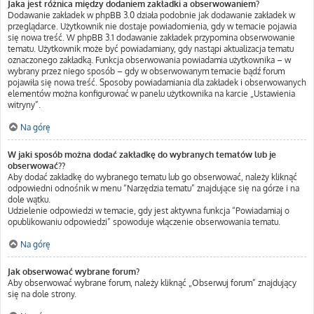
Jaka jest różnica między dodaniem zakładki a obserwowaniem?
Dodawanie zakładek w phpBB 3.0 działa podobnie jak dodawanie zakładek w
przeglądarce. Użytkownik nie dostaje powiadomienia, gdy w temacie pojawia
się nowa treść. W phpBB 3.1 dodawanie zakładek przypomina obserwowanie
tematu. Użytkownik może być powiadamiany, gdy nastąpi aktualizacja tematu
oznaczonego zakładką. Funkcja obserwowania powiadamia użytkownika – w
wybrany przez niego sposób – gdy w obserwowanym temacie bądź forum
pojawiła się nowa treść. Sposoby powiadamiania dla zakładek i obserwowanych
elementów można konfigurować w panelu użytkownika na karcie „Ustawienia
witryny”.
Na górę
W jaki sposób można dodać zakładkę do wybranych tematów lub je
obserwować??
Aby dodać zakładkę do wybranego tematu lub go obserwować, należy kliknąć
odpowiedni odnośnik w menu “Narzędzia tematu” znajdujące się na górze i na
dole wątku.
Udzielenie odpowiedzi w temacie, gdy jest aktywna funkcja “Powiadamiaj o
opublikowaniu odpowiedzi” spowoduje włączenie obserwowania tematu.
Na górę
Jak obserwować wybrane forum?
Aby obserwować wybrane forum, należy kliknąć „Obserwuj forum” znajdujący
się na dole strony.