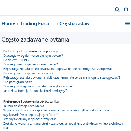
S
z
Home
Trading For a Living
Często zadawane pytania
u
k
Często zadawane pytania
a
j
Problemy z logowaniem i rejestracją
Dlaczego w ogóle muszę się rejestrować?
Co to jest COPPA?
Dlaczego nie mogę się zarejestrować?
Rejestracja została przeprowadzona poprawnie, ale nie mogę się zalogować!
Dlaczego nie mogę się zalogować?
Rejestracja została dokonana jakiś czas temu, ale teraz nie mogę się zalogować?!
Nie pamiętam hasła!
Dlaczego następuje automatyczne wylogowanie?
Jak działa funkcja “Usuń ciasteczka witryny”?
Preferencje i ustawienia użytkownika
Jak zmienić moje ustawienia?
W jaki sposób można zapobiec wyświetlaniu nazwy użytkownika na liście
użytkowników przeglądających forum?
Jest wyświetlany nieprawidłowy czas!
Została wykonana zmiana strefy czasowej, a nadal jest wyświetlany nieprawidłowy
czas!