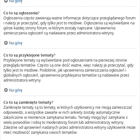
Na górę
Co to są ogłoszenia?
Ogłoszenia często zawierają ważne informacje dotyczące przeglądanego forum
i należy je przeczytać, gdy tylko jest to możliwe. Ogłoszenia są wyświetlane na
górze każdej strony forum, w którym zostały napisane. Uprawnienia
zamieszczania ogłoszeń są nadawane przez administratora witryny.
Na górę
Co to są przyklejone tematy?
Przyklejone tematy są wyświetlane pod ogłoszeniami na pierwszej stronie
przeglądu tematów. Często są one dość ważne, więc należy je przeczytać, gdy
tylko jest to możliwe. Podobnie, jak uprawnienia zamieszczania ogłoszeń i
globalnych ogłoszeń, uprawnienia przyklejania tematów są nadawane przez
administratora witryny.
Na górę
Co to są zamknięte tematy?
Zamknięte tematy są to tematy, w których użytkownicy nie mogą zamieszczać
odpowiedzi, a wszystkie zawarte w nich ankiety zostały automatycznie
zakończone w momencie zamykania tematu. Tematy mogą być zamykane z
wielu powodów i robią to moderatorzy forum lub administratorzy witryny.
Zależnie od uprawnień nadanych przez administratora witryny użytkownik może
mieć możliwość zamykania swoich tematów.