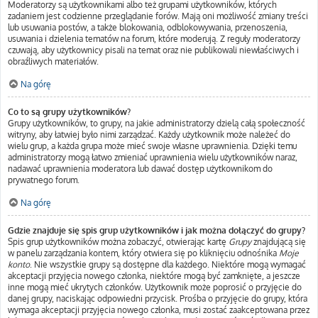
Moderatorzy są użytkownikami albo też grupami użytkowników, których
zadaniem jest codzienne przeglądanie forów. Mają oni możliwość zmiany treści
lub usuwania postów, a także blokowania, odblokowywania, przenoszenia,
usuwania i dzielenia tematów na forum, które moderują. Z reguły moderatorzy
czuwają, aby użytkownicy pisali na temat oraz nie publikowali niewłaściwych i
obraźliwych materiałów.
Na górę
Co to są grupy użytkowników?
Grupy użytkowników, to grupy, na jakie administratorzy dzielą całą społeczność
witryny, aby łatwiej było nimi zarządzać. Każdy użytkownik może należeć do
wielu grup, a każda grupa może mieć swoje własne uprawnienia. Dzięki temu
administratorzy mogą łatwo zmieniać uprawnienia wielu użytkowników naraz,
nadawać uprawnienia moderatora lub dawać dostęp użytkownikom do
prywatnego forum.
Na górę
Gdzie znajduje się spis grup użytkowników i jak można dołączyć do grupy?
Spis grup użytkowników można zobaczyć, otwierając kartę
Grupy
znajdującą się
w panelu zarządzania kontem, który otwiera się po kliknięciu odnośnika
Moje
konto
. Nie wszystkie grupy są dostępne dla każdego. Niektóre mogą wymagać
akceptacji przyjęcia nowego członka, niektóre mogą być zamknięte, a jeszcze
inne mogą mieć ukrytych członków. Użytkownik może poprosić o przyjęcie do
danej grupy, naciskając odpowiedni przycisk. Prośba o przyjęcie do grupy, która
wymaga akceptacji przyjęcia nowego członka, musi zostać zaakceptowana przez