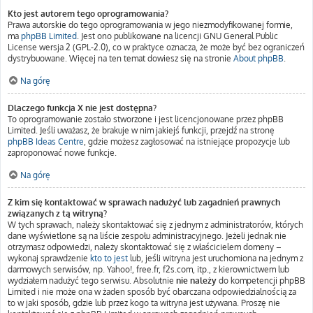
Kto jest autorem tego oprogramowania?
Prawa autorskie do tego oprogramowania w jego niezmodyfikowanej formie,
ma
phpBB Limited
. Jest ono publikowane na licencji GNU General Public
License wersja 2 (GPL-2.0), co w praktyce oznacza, że może być bez ograniczeń
dystrybuowane. Więcej na ten temat dowiesz się na stronie
About phpBB
.
Na górę
Dlaczego funkcja X nie jest dostępna?
To oprogramowanie zostało stworzone i jest licencjonowane przez phpBB
Limited. Jeśli uważasz, że brakuje w nim jakiejś funkcji, przejdź na stronę
phpBB Ideas Centre
, gdzie możesz zagłosować na istniejące propozycje lub
zaproponować nowe funkcje.
Na górę
Z kim się kontaktować w sprawach nadużyć lub zagadnień prawnych
związanych z tą witryną?
W tych sprawach, należy skontaktować się z jednym z administratorów, których
dane wyświetlone są na liście zespołu administracyjnego. Jeżeli jednak nie
otrzymasz odpowiedzi, należy skontaktować się z właścicielem domeny –
wykonaj sprawdzenie
kto to jest
lub, jeśli witryna jest uruchomiona na jednym z
darmowych serwisów, np. Yahoo!, free.fr, f2s.com, itp., z kierownictwem lub
wydziałem nadużyć tego serwisu. Absolutnie
nie należy
do kompetencji phpBB
Limited i nie może ona w żaden sposób być obarczana odpowiedzialnością za
to w jaki sposób, gdzie lub przez kogo ta witryna jest używana. Proszę nie