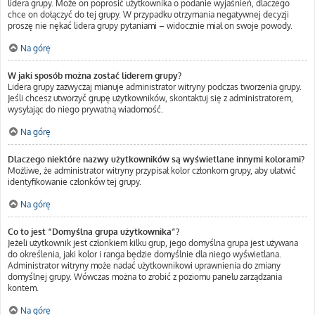
lidera grupy. Może on poprosić użytkownika o podanie wyjaśnień, dlaczego
chce on dołączyć do tej grupy. W przypadku otrzymania negatywnej decyzji
proszę nie nękać lidera grupy pytaniami – widocznie miał on swoje powody.
Na górę
W jaki sposób można zostać liderem grupy?
Lidera grupy zazwyczaj mianuje administrator witryny podczas tworzenia grupy.
Jeśli chcesz utworzyć grupę użytkowników, skontaktuj się z administratorem,
wysyłając do niego prywatną wiadomość.
Na górę
Dlaczego niektóre nazwy użytkowników są wyświetlane innymi kolorami?
Możliwe, że administrator witryny przypisał kolor członkom grupy, aby ułatwić
identyfikowanie członków tej grupy.
Na górę
Co to jest “Domyślna grupa użytkownika”?
Jeżeli użytkownik jest członkiem kilku grup, jego domyślna grupa jest używana
do określenia, jaki kolor i ranga będzie domyślnie dla niego wyświetlana.
Administrator witryny może nadać użytkownikowi uprawnienia do zmiany
domyślnej grupy. Wówczas można to zrobić z poziomu panelu zarządzania
kontem.
Na górę