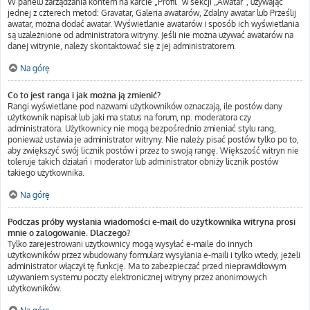
W panelu zarządzania kontem na karcie „Profil” w sekcji „Awatar”, używając
jednej z czterech metod: Gravatar, Galeria awatarów, Zdalny awatar lub Prześlij
awatar, można dodać awatar. Wyświetlanie awatarów i sposób ich wyświetlania
są uzależnione od administratora witryny. Jeśli nie można używać awatarów na
danej witrynie, należy skontaktować się z jej administratorem.
Na górę
Co to jest ranga i jak można ją zmienić?
Rangi wyświetlane pod nazwami użytkowników oznaczają, ile postów dany
użytkownik napisał lub jaki ma status na forum, np. moderatora czy
administratora. Użytkownicy nie mogą bezpośrednio zmieniać stylu rang,
ponieważ ustawia je administrator witryny. Nie należy pisać postów tylko po to,
aby zwiększyć swój licznik postów i przez to swoją rangę. Większość witryn nie
toleruje takich działań i moderator lub administrator obniży licznik postów
takiego użytkownika.
Na górę
Podczas próby wysłania wiadomości e-mail do użytkownika witryna prosi
mnie o zalogowanie. Dlaczego?
Tylko zarejestrowani użytkownicy mogą wysyłać e-maile do innych
użytkowników przez wbudowany formularz wysyłania e-maili i tylko wtedy, jeżeli
administrator włączył tę funkcję. Ma to zabezpieczać przed nieprawidłowym
używaniem systemu poczty elektronicznej witryny przez anonimowych
użytkowników.