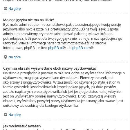
Na górę
Mojego języka nie ma na liście!
Być może administrator nie zainstalował pakietu zawierającego twoją wersję
językową albo nikt jeszcze nie przetłumaczył phpBB3 na twój język. Zapytaj
administratora witryny czy może zainstalować pakiet językowy, którego
potrzebujesz. Jeśli pakiet dla twojego języka nie istnieje, może spróbujesz go
utworzyć. Więcej informacji na ten temat można znaleźć na stronie
internetowej phpBB Limited
phpBB.pl
® lub
phpBB.com
®
Na górę
Czym są obrazki wyświetlane obok nazwy użytkownika?
Na stronie przeglądania postów, w miejscu, gdzie są wyświetlane informacje o
użytkowniku, mogą być wyświetlane dwa obrazki. Pierwszy obrazek jest
skojarzony z rangą użytkownika. W zależności od używanego stylu jest on w
formie gwiazdek, kwadracików lub kropek pokazujących, jak dużo postów
zostało napisanych przez użytkownika lub jaki jest jego status na tej witrynie.
Jest on wyświetlany poniżej nazwy użytkownika. Drugi, zazwyczaj większy
obrazek, wyświetlany powyżej nazwy użytkownika jest znany jako awatar i jest
unikatowy lub osobisty dla każdego użytkownika.
Na górę
Jak wyświetlić awatar?