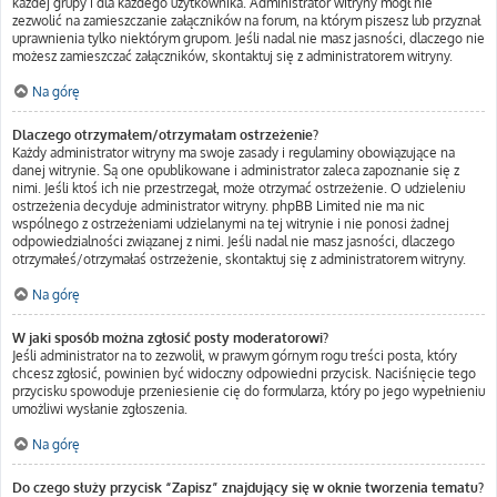
każdej grupy i dla każdego użytkownika. Administrator witryny mógł nie
zezwolić na zamieszczanie załączników na forum, na którym piszesz lub przyznał
uprawnienia tylko niektórym grupom. Jeśli nadal nie masz jasności, dlaczego nie
możesz zamieszczać załączników, skontaktuj się z administratorem witryny.
Na górę
Dlaczego otrzymałem/otrzymałam ostrzeżenie?
Każdy administrator witryny ma swoje zasady i regulaminy obowiązujące na
danej witrynie. Są one opublikowane i administrator zaleca zapoznanie się z
nimi. Jeśli ktoś ich nie przestrzegał, może otrzymać ostrzeżenie. O udzieleniu
ostrzeżenia decyduje administrator witryny. phpBB Limited nie ma nic
wspólnego z ostrzeżeniami udzielanymi na tej witrynie i nie ponosi żadnej
odpowiedzialności związanej z nimi. Jeśli nadal nie masz jasności, dlaczego
otrzymałeś/otrzymałaś ostrzeżenie, skontaktuj się z administratorem witryny.
Na górę
W jaki sposób można zgłosić posty moderatorowi?
Jeśli administrator na to zezwolił, w prawym górnym rogu treści posta, który
chcesz zgłosić, powinien być widoczny odpowiedni przycisk. Naciśnięcie tego
przycisku spowoduje przeniesienie cię do formularza, który po jego wypełnieniu
umożliwi wysłanie zgłoszenia.
Na górę
Do czego służy przycisk “Zapisz” znajdujący się w oknie tworzenia tematu?