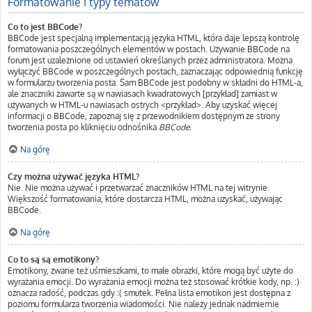
Formatowanie i typy tematów
Co to jest BBCode?
BBCode jest specjalną implementacją języka HTML, która daje lepszą kontrolę
formatowania poszczególnych elementów w postach. Używanie BBCode na
forum jest uzależnione od ustawień określanych przez administratora. Można
wyłączyć BBCode w poszczególnych postach, zaznaczając odpowiednią funkcję
w formularzu tworzenia posta. Sam BBCode jest podobny w składni do HTML-a,
ale znaczniki zawarte są w nawiasach kwadratowych [przykład] zamiast w
używanych w HTML-u nawiasach ostrych <przykład>. Aby uzyskać więcej
informacji o BBCode, zapoznaj się z przewodnikiem dostępnym ze strony
tworzenia posta po kliknięciu odnośnika
BBCode
.
Na górę
Czy można używać języka HTML?
Nie. Nie można używać i przetwarzać znaczników HTML na tej witrynie.
Większość formatowania, które dostarcza HTML, można uzyskać, używając
BBCode.
Na górę
Co to są są emotikony?
Emotikony, zwane też uśmieszkami, to małe obrazki, które mogą być użyte do
wyrażania emocji. Do wyrażania emocji można też stosować krótkie kody, np. :)
oznacza radość, podczas gdy :( smutek. Pełna lista emotikon jest dostępna z
poziomu formularza tworzenia wiadomości. Nie należy jednak nadmiernie