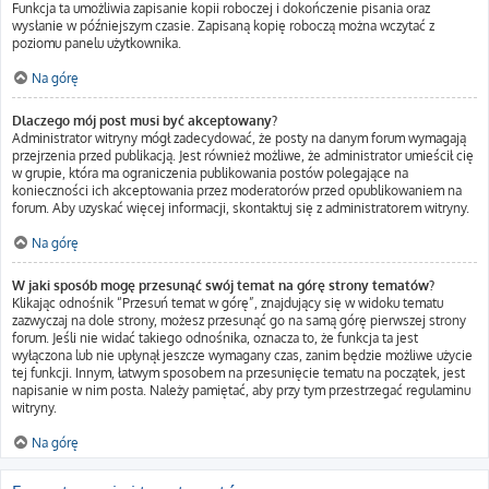
Funkcja ta umożliwia zapisanie kopii roboczej i dokończenie pisania oraz
wysłanie w późniejszym czasie. Zapisaną kopię roboczą można wczytać z
poziomu panelu użytkownika.
Na górę
Dlaczego mój post musi być akceptowany?
Administrator witryny mógł zadecydować, że posty na danym forum wymagają
przejrzenia przed publikacją. Jest również możliwe, że administrator umieścił cię
w grupie, która ma ograniczenia publikowania postów polegające na
konieczności ich akceptowania przez moderatorów przed opublikowaniem na
forum. Aby uzyskać więcej informacji, skontaktuj się z administratorem witryny.
Na górę
W jaki sposób mogę przesunąć swój temat na górę strony tematów?
Klikając odnośnik “Przesuń temat w górę”, znajdujący się w widoku tematu
zazwyczaj na dole strony, możesz przesunąć go na samą górę pierwszej strony
forum. Jeśli nie widać takiego odnośnika, oznacza to, że funkcja ta jest
wyłączona lub nie upłynął jeszcze wymagany czas, zanim będzie możliwe użycie
tej funkcji. Innym, łatwym sposobem na przesunięcie tematu na początek, jest
napisanie w nim posta. Należy pamiętać, aby przy tym przestrzegać regulaminu
witryny.
Na górę