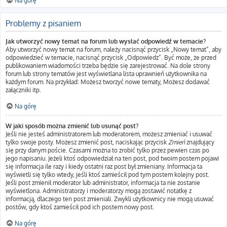
Na górę
Problemy z pisaniem
Jak utworzyć nowy temat na forum lub wysłać odpowiedź w temacie?
Aby utworzyć nowy temat na forum, należy nacisnąć przycisk „Nowy temat”, aby
odpowiedzieć w temacie, nacisnąć przycisk „Odpowiedz”. Być może, że przed
publikowaniem wiadomości trzeba będzie się zarejestrować. Na dole strony
forum lub strony tematów jest wyświetlana lista uprawnień użytkownika na
każdym forum. Na przykład: Możesz tworzyć nowe tematy, Możesz dodawać
załączniki itp.
Na górę
W jaki sposób można zmienić lub usunąć post?
Jeśli nie jesteś administratorem lub moderatorem, możesz zmieniać i usuwać
tylko swoje posty. Możesz zmienić post, naciskając przycisk
Zmień
znajdujący
się przy danym poście. Czasami można to zrobić tylko przez pewien czas po
jego napisaniu. Jeżeli ktoś odpowiedział na ten post, pod twoim postem pojawi
się informacja ile razy i kiedy ostatni raz post był zmieniany. Informacja ta
wyświetli się tylko wtedy, jeśli ktoś zamieścił pod tym postem kolejny post.
Jeśli post zmienił moderator lub administrator, informacja ta nie zostanie
wyświetlona. Administratorzy i moderatorzy mogą zostawić notatkę z
informacją, dlaczego ten post zmieniali. Zwykli użytkownicy nie mogą usuwać
postów, gdy ktoś zamieścił pod ich postem nowy post.
Na górę