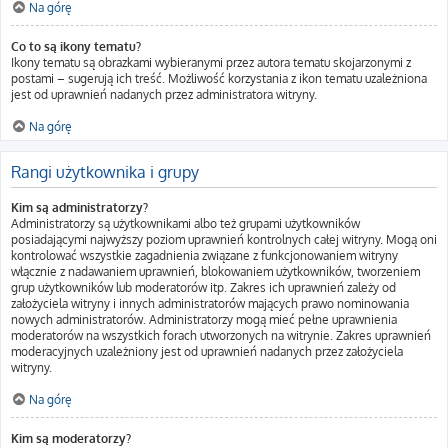
Na górę
Co to są ikony tematu?
Ikony tematu są obrazkami wybieranymi przez autora tematu skojarzonymi z
postami – sugerują ich treść. Możliwość korzystania z ikon tematu uzależniona
jest od uprawnień nadanych przez administratora witryny.
Na górę
Rangi użytkownika i grupy
Kim są administratorzy?
Administratorzy są użytkownikami albo też grupami użytkowników
posiadającymi najwyższy poziom uprawnień kontrolnych całej witryny. Mogą oni
kontrolować wszystkie zagadnienia związane z funkcjonowaniem witryny
włącznie z nadawaniem uprawnień, blokowaniem użytkowników, tworzeniem
grup użytkowników lub moderatorów itp. Zakres ich uprawnień zależy od
założyciela witryny i innych administratorów mających prawo nominowania
nowych administratorów. Administratorzy mogą mieć pełne uprawnienia
moderatorów na wszystkich forach utworzonych na witrynie. Zakres uprawnień
moderacyjnych uzależniony jest od uprawnień nadanych przez założyciela
witryny.
Na górę
Kim są moderatorzy?