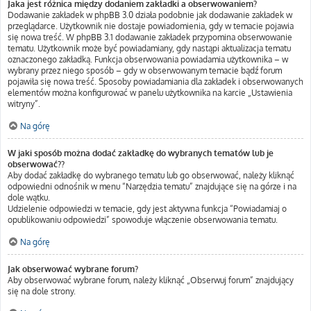
Jaka jest różnica między dodaniem zakładki a obserwowaniem?
Dodawanie zakładek w phpBB 3.0 działa podobnie jak dodawanie zakładek w
przeglądarce. Użytkownik nie dostaje powiadomienia, gdy w temacie pojawia
się nowa treść. W phpBB 3.1 dodawanie zakładek przypomina obserwowanie
tematu. Użytkownik może być powiadamiany, gdy nastąpi aktualizacja tematu
oznaczonego zakładką. Funkcja obserwowania powiadamia użytkownika – w
wybrany przez niego sposób – gdy w obserwowanym temacie bądź forum
pojawiła się nowa treść. Sposoby powiadamiania dla zakładek i obserwowanych
elementów można konfigurować w panelu użytkownika na karcie „Ustawienia
witryny”.
Na górę
W jaki sposób można dodać zakładkę do wybranych tematów lub je
obserwować??
Aby dodać zakładkę do wybranego tematu lub go obserwować, należy kliknąć
odpowiedni odnośnik w menu “Narzędzia tematu” znajdujące się na górze i na
dole wątku.
Udzielenie odpowiedzi w temacie, gdy jest aktywna funkcja “Powiadamiaj o
opublikowaniu odpowiedzi” spowoduje włączenie obserwowania tematu.
Na górę
Jak obserwować wybrane forum?
Aby obserwować wybrane forum, należy kliknąć „Obserwuj forum” znajdujący
się na dole strony.