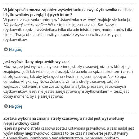
W jaki sposób można zapobiec wyświetlaniu nazwy użytkownika na liście
użytkowników przeglądających forum?
W panelu zarządzania kontem, w “Ustawieniach witryny” znajduje się funkcja
Nie pokazuj statusu online
. Włącz tę funkcję, zaznaczając
Tak
. Nazwa
użytkownika będzie wyświetlana tylko dla administratorów, moderatorów i dla
ciebie. Twoja obecność na witrynie będzie wykazana w liczbie ukrytych
użytkowników.
Na górę
Jest wyświetlany nieprawidłowy czas!
Możliwe, że jest wyświetlany czas z innej strefy czasowej, niż ta, w której się
znajdujesz. Jeśli tak właśnie jest, przejdź do panelu zarządzania kontem i zmień
strefę czasową, tak aby była zgodna z twoim miejscem pobytu. Np. Europa
centralna, Afryka, czy Nowa Zelandia. Zmiana strefy czasowej, tak jak i
większości ustawień, może zostać wykonana tylko przez zarejestrowanych
użytkowników. Jeżeli nie jesteś zarejestrowanym użytkownikiem – teraz jest
dobry moment, by się zarejestrować.
Na górę
Została wykonana zmiana strefy czasowej, a nadal jest wyświetlany
nieprawidłowy czas!
Jeżeli na pewno strefa czasowa została ustawiona prawidłowo, a czas nadal jest
wyświetlany nieprawidłowo, oznacza to, że czas na serwerze jest ustawiony
nieprawidłowo. Poinformuj o tym administratora, by naprawił problem.