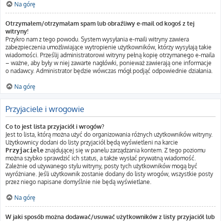
Na górę
Otrzymałem/otrzymałam spam lub obraźliwy e-mail od kogoś z tej
witryny!
Przykro nam z tego powodu. System wysyłania e-maili witryny zawiera
zabezpieczenia umożliwiające wytropienie użytkowników, którzy wysyłają takie
wiadomości. Prześlij administratorowi witryny pełną kopię otrzymanego e-maila
– ważne, aby były w niej zawarte nagłówki, ponieważ zawierają one informacje
o nadawcy. Administrator będzie wówczas mógł podjąć odpowiednie działania.
Na górę
Przyjaciele i wrogowie
Co to jest lista przyjaciół i wrogów?
Jest to lista, którą można użyć do organizowania różnych użytkowników witryny.
Użytkownicy dodani do listy przyjaciół będą wyświetleni na karcie
znajdującej się w panelu zarządzania kontem. Z tego poziomu
Przyjaciele
można szybko sprawdzić ich status, a także wysłać prywatną wiadomość.
Zależnie od używanego stylu witryny, posty tych użytkowników mogą być
wyróżniane. Jeśli użytkownik zostanie dodany do listy wrogów, wszystkie posty
przez niego napisane domyślnie nie będą wyświetlane.
Na górę
W jaki sposób można dodawać/usuwać użytkowników z listy przyjaciół lub