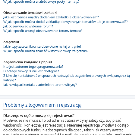
W jaki sposób można znaleźć swoje posty i tematy?
Obserwowanie tematów i zakładki
Jaka jest różnica między dodaniem zakładki a obserwowaniem?
W jaki sposób można dodać zakładkę do wybranych tematów lub je obserwować??
Jak obserwować wybrane forum?
W jaki sposób usunąć obserwowanie forum, tematu?
Załączniki
Jakie typy załączników są dozwolone na tej witrynie?
W jaki sposób można znaleźć wszystkie swoje załączniki?
Zagadnienia związane z phpBB
Kto jest autorem tego oprogramowania?
Dlaczego funkcja X nie jest dostępna?
Z kim się kontaktować w sprawach nadużyć lub zagadnień prawnych związanych z tą
witryną?
Jak nawiązać kontakt z administratorem witryny?
Problemy z logowaniem i rejestracją
Dlaczego w ogóle muszę się rejestrować?
Możliwe, że nie musisz. To od administratora witryny zależy czy, aby pisać
wiadomości, konieczna jest rejestracja. Niemniej rejestracja umożliwia dostęp
do dodatkowych funkcji niedostępnych dla gości, takich jak własny awatar,
wysyłanie prywatnych wiadomości i e-maili do innych użytkowników, możliwość