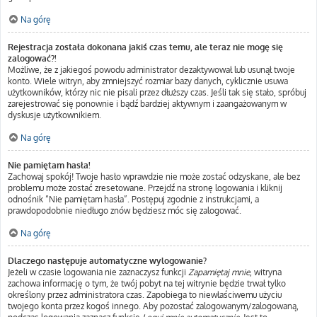
Na górę
Rejestracja została dokonana jakiś czas temu, ale teraz nie mogę się
zalogować?!
Możliwe, że z jakiegoś powodu administrator dezaktywował lub usunął twoje
konto. Wiele witryn, aby zmniejszyć rozmiar bazy danych, cyklicznie usuwa
użytkowników, którzy nic nie pisali przez dłuższy czas. Jeśli tak się stało, spróbuj
zarejestrować się ponownie i bądź bardziej aktywnym i zaangażowanym w
dyskusje użytkownikiem.
Na górę
Nie pamiętam hasła!
Zachowaj spokój! Twoje hasło wprawdzie nie może zostać odzyskane, ale bez
problemu może zostać zresetowane. Przejdź na stronę logowania i kliknij
odnośnik “Nie pamiętam hasła”. Postępuj zgodnie z instrukcjami, a
prawdopodobnie niedługo znów będziesz móc się zalogować.
Na górę
Dlaczego następuje automatyczne wylogowanie?
Jeżeli w czasie logowania nie zaznaczysz funkcji
Zapamiętaj mnie
, witryna
zachowa informację o tym, że twój pobyt na tej witrynie będzie trwał tylko
określony przez administratora czas. Zapobiega to niewłaściwemu użyciu
twojego konta przez kogoś innego. Aby pozostać zalogowanym/zalogowaną,