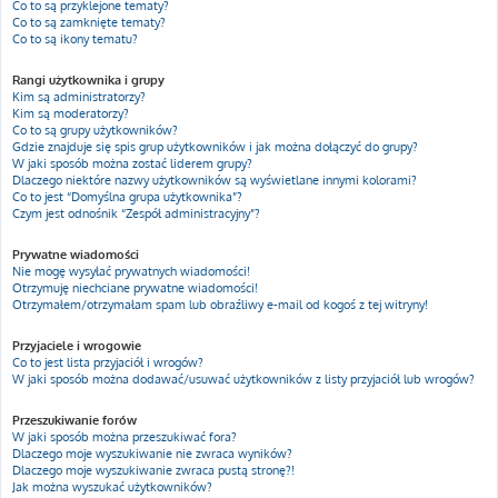
Co to są przyklejone tematy?
Co to są zamknięte tematy?
Co to są ikony tematu?
Rangi użytkownika i grupy
Kim są administratorzy?
Kim są moderatorzy?
Co to są grupy użytkowników?
Gdzie znajduje się spis grup użytkowników i jak można dołączyć do grupy?
W jaki sposób można zostać liderem grupy?
Dlaczego niektóre nazwy użytkowników są wyświetlane innymi kolorami?
Co to jest “Domyślna grupa użytkownika”?
Czym jest odnośnik “Zespół administracyjny”?
Prywatne wiadomości
Nie mogę wysyłać prywatnych wiadomości!
Otrzymuję niechciane prywatne wiadomości!
Otrzymałem/otrzymałam spam lub obraźliwy e-mail od kogoś z tej witryny!
Przyjaciele i wrogowie
Co to jest lista przyjaciół i wrogów?
W jaki sposób można dodawać/usuwać użytkowników z listy przyjaciół lub wrogów?
Przeszukiwanie forów
W jaki sposób można przeszukiwać fora?
Dlaczego moje wyszukiwanie nie zwraca wyników?
Dlaczego moje wyszukiwanie zwraca pustą stronę?!
Jak można wyszukać użytkowników?