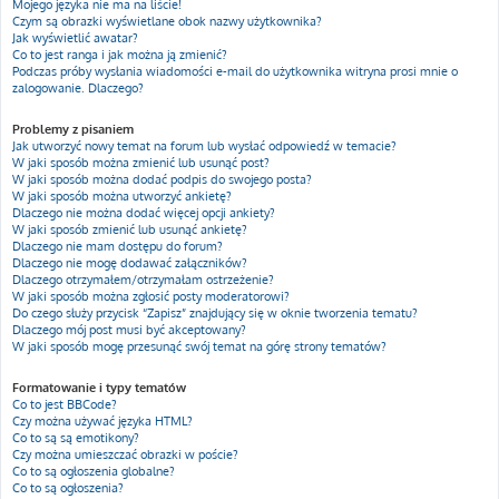
Mojego języka nie ma na liście!
Czym są obrazki wyświetlane obok nazwy użytkownika?
Jak wyświetlić awatar?
Co to jest ranga i jak można ją zmienić?
Podczas próby wysłania wiadomości e-mail do użytkownika witryna prosi mnie o
zalogowanie. Dlaczego?
Problemy z pisaniem
Jak utworzyć nowy temat na forum lub wysłać odpowiedź w temacie?
W jaki sposób można zmienić lub usunąć post?
W jaki sposób można dodać podpis do swojego posta?
W jaki sposób można utworzyć ankietę?
Dlaczego nie można dodać więcej opcji ankiety?
W jaki sposób zmienić lub usunąć ankietę?
Dlaczego nie mam dostępu do forum?
Dlaczego nie mogę dodawać załączników?
Dlaczego otrzymałem/otrzymałam ostrzeżenie?
W jaki sposób można zgłosić posty moderatorowi?
Do czego służy przycisk “Zapisz” znajdujący się w oknie tworzenia tematu?
Dlaczego mój post musi być akceptowany?
W jaki sposób mogę przesunąć swój temat na górę strony tematów?
Formatowanie i typy tematów
Co to jest BBCode?
Czy można używać języka HTML?
Co to są są emotikony?
Czy można umieszczać obrazki w poście?
Co to są ogłoszenia globalne?
Co to są ogłoszenia?