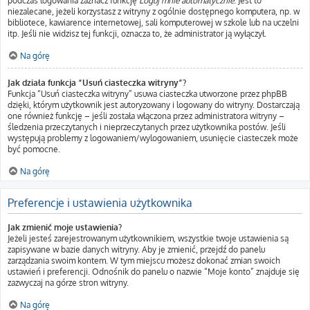
podczas logowania zaznacz funkcję
Loguj mnie automatycznie
. Jest to
niezalecane, jeżeli korzystasz z witryny z ogólnie dostępnego komputera, np. w
bibliotece, kawiarence internetowej, sali komputerowej w szkole lub na uczelni
itp. Jeśli nie widzisz tej funkcji, oznacza to, że administrator ją wyłączył.
Na górę
Jak działa funkcja “Usuń ciasteczka witryny”?
Funkcja “Usuń ciasteczka witryny” usuwa ciasteczka utworzone przez phpBB
dzięki, którym użytkownik jest autoryzowany i logowany do witryny. Dostarczają
one również funkcję – jeśli została włączona przez administratora witryny –
śledzenia przeczytanych i nieprzeczytanych przez użytkownika postów. Jeśli
występują problemy z logowaniem/wylogowaniem, usunięcie ciasteczek może
być pomocne.
Na górę
Preferencje i ustawienia użytkownika
Jak zmienić moje ustawienia?
Jeżeli jesteś zarejestrowanym użytkownikiem, wszystkie twoje ustawienia są
zapisywane w bazie danych witryny. Aby je zmienić, przejdź do panelu
zarządzania swoim kontem. W tym miejscu możesz dokonać zmian swoich
ustawień i preferencji. Odnośnik do panelu o nazwie “Moje konto” znajduje się
zazwyczaj na górze stron witryny.
Na górę