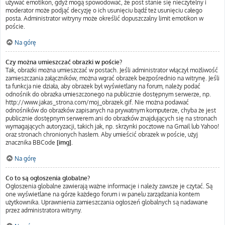
używać emotikon, gdyż mogą spowodować, że post stanie się nieczytelny i
moderator może podjąć decyzję o ich usunięciu bądź też usunięciu całego
posta. Administrator witryny może określić dopuszczalny limit emotikon w
poście.
Na górę
Czy można umieszczać obrazki w poście?
Tak, obrazki można umieszczać w postach. Jeśli administrator włączył możliwość
zamieszczania załączników, można wgrać obrazek bezpośrednio na witrynę. Jeśli
ta funkcja nie działa, aby obrazek był wyświetlany na forum, należy podać
odnośnik do obrazka umieszczonego na publicznie dostępnym serwerze, np.
http://www.jakas_strona.com/moj_obrazek.gif. Nie można podawać
odnośników do obrazków zapisanych na prywatnym komputerze, chyba że jest
publicznie dostępnym serwerem ani do obrazków znajdujących się na stronach
wymagających autoryzacji, takich jak, np. skrzynki pocztowe na Gmail lub Yahoo!
oraz stronach chronionych hasłem. Aby umieścić obrazek w poście, użyj
znacznika BBCode
[img]
.
Na górę
Co to są ogłoszenia globalne?
Ogłoszenia globalne zawierają ważne informacje i należy zawsze je czytać. Są
one wyświetlane na górze każdego forum i w panelu zarządzania kontem
użytkownika. Uprawnienia zamieszczania ogłoszeń globalnych są nadawane
przez administratora witryny.