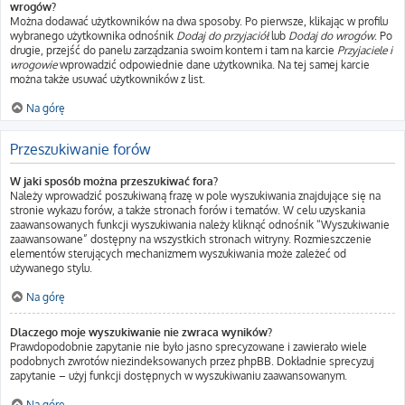
wrogów?
Można dodawać użytkowników na dwa sposoby. Po pierwsze, klikając w profilu
wybranego użytkownika odnośnik
Dodaj do przyjaciół
lub
Dodaj do wrogów
. Po
drugie, przejść do panelu zarządzania swoim kontem i tam na karcie
Przyjaciele i
wrogowie
wprowadzić odpowiednie dane użytkownika. Na tej samej karcie
można także usuwać użytkowników z list.
Na górę
Przeszukiwanie forów
W jaki sposób można przeszukiwać fora?
Należy wprowadzić poszukiwaną frazę w pole wyszukiwania znajdujące się na
stronie wykazu forów, a także stronach forów i tematów. W celu uzyskania
zaawansowanych funkcji wyszukiwania należy kliknąć odnośnik “Wyszukiwanie
zaawansowane” dostępny na wszystkich stronach witryny. Rozmieszczenie
elementów sterujących mechanizmem wyszukiwania może zależeć od
używanego stylu.
Na górę
Dlaczego moje wyszukiwanie nie zwraca wyników?
Prawdopodobnie zapytanie nie było jasno sprecyzowane i zawierało wiele
podobnych zwrotów niezindeksowanych przez phpBB. Dokładnie sprecyzuj
zapytanie – użyj funkcji dostępnych w wyszukiwaniu zaawansowanym.
Na górę