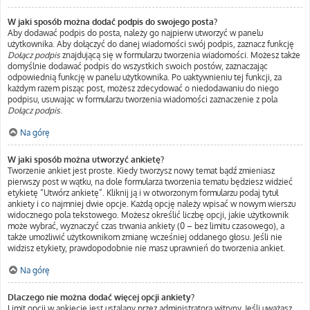
W jaki sposób można dodać podpis do swojego posta?
Aby dodawać podpis do posta, należy go najpierw utworzyć w panelu
użytkownika. Aby dołączyć do danej wiadomości swój podpis, zaznacz funkcję
Dołącz podpis
znajdującą się w formularzu tworzenia wiadomości. Możesz także
domyślnie dodawać podpis do wszystkich swoich postów, zaznaczając
odpowiednią funkcję w panelu użytkownika. Po uaktywnieniu tej funkcji, za
każdym razem pisząc post, możesz zdecydować o niedodawaniu do niego
podpisu, usuwając w formularzu tworzenia wiadomości zaznaczenie z pola
Dołącz podpis
.
Na górę
W jaki sposób można utworzyć ankietę?
Tworzenie ankiet jest proste. Kiedy tworzysz nowy temat bądź zmieniasz
pierwszy post w wątku, na dole formularza tworzenia tematu będziesz widzieć
etykietę “Utwórz ankietę”. Kliknij ją i w otworzonym formularzu podaj tytuł
ankiety i co najmniej dwie opcje. Każdą opcję należy wpisać w nowym wierszu
widocznego pola tekstowego. Możesz określić liczbę opcji, jakie użytkownik
może wybrać, wyznaczyć czas trwania ankiety (0 – bez limitu czasowego), a
także umożliwić użytkownikom zmianę wcześniej oddanego głosu. Jeśli nie
widzisz etykiety, prawdopodobnie nie masz uprawnień do tworzenia ankiet.
Na górę
Dlaczego nie można dodać więcej opcji ankiety?
Limit opcji w ankiecie jest ustalany przez administratora witryny. Jeśli uważasz,