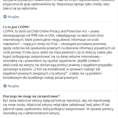
przypisania do grup użytkowników itp. Rejestracja zajmuje tylko chwilę, więc
zaleca się jej wykonanie.
Na górę
Co to jest COPPA?
COPPA, to skrót od Child Online Privacy and Protection Act – prawa
obowiązującego od 1998 roku w USA, nakładającego na właścicieli stron
internetowych, które potencjalnie mogą zbierać informacje od osób
małoletnich – mających mniej niż 13 lat – obowiązek posiadania pisemnej
zgody rodziców lub opiekunów prawnych na zbieranie informacji prywatnych od
osób poniżej 13 roku życia. Jeżeli nie masz pewności czy to dotyczy ciebie jako
kogoś próbującego zarejestrować się na danej witrynie internetowej –
skontaktuj się z prawnikiem, by uzyskać wyjaśnienie. phpBB Limited i
właściciele tej witryny nie dostarczają pomocy prawnej z wyjątkiem przypadku
opisanego w pytaniu „Z kim się kontaktować w sprawach nadużyć lub
zagadnień prawnych związanych z tą witryną?”, a także nie są punktem
kontaktowym dla wszelkiego rodzaju porad prawnych.
Na górę
Dlaczego nie mogę się zarejestrować?
Być może właściciel witryny wyłączył funkcję rejestracji, aby nie rejestrowały
się nowe osoby. Właściciel witryny mógł także zablokować twój adres IP lub
zabronił nazwy użytkownika, którą próbujesz zarejestrować. W sprawie pomocy
skontaktuj się z administratorem witryny.