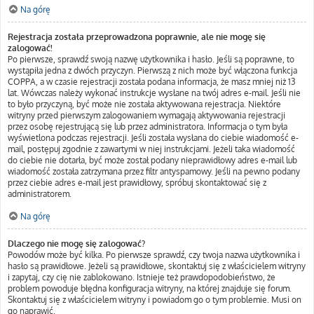
Na górę
Rejestracja została przeprowadzona poprawnie, ale nie mogę się
zalogować!
Po pierwsze, sprawdź swoją nazwę użytkownika i hasło. Jeśli są poprawne, to
wystąpiła jedna z dwóch przyczyn. Pierwszą z nich może być włączona funkcja
COPPA, a w czasie rejestracji została podana informacja, że masz mniej niż 13
lat. Wówczas należy wykonać instrukcje wysłane na twój adres e-mail. Jeśli nie
to było przyczyną, być może nie została aktywowana rejestracja. Niektóre
witryny przed pierwszym zalogowaniem wymagają aktywowania rejestracji
przez osobę rejestrującą się lub przez administratora. Informacja o tym była
wyświetlona podczas rejestracji. Jeśli została wysłana do ciebie wiadomość e-
mail, postępuj zgodnie z zawartymi w niej instrukcjami. Jeżeli taka wiadomość
do ciebie nie dotarła, być może został podany nieprawidłowy adres e-mail lub
wiadomość została zatrzymana przez filtr antyspamowy. Jeśli na pewno podany
przez ciebie adres e-mail jest prawidłowy, spróbuj skontaktować się z
administratorem.
Na górę
Dlaczego nie mogę się zalogować?
Powodów może być kilka. Po pierwsze sprawdź, czy twoja nazwa użytkownika i
hasło są prawidłowe. Jeżeli są prawidłowe, skontaktuj się z właścicielem witryny
i zapytaj, czy cię nie zablokowano. Istnieje też prawdopodobieństwo, że
problem powoduje błędna konfiguracja witryny, na której znajduje się forum.
Skontaktuj się z właścicielem witryny i powiadom go o tym problemie. Musi on
go naprawić.