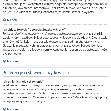
podczas logowania zaznacz funkcję
Loguj mnie automatycznie
. Jest to
niezalecane, jeżeli korzystasz z witryny z ogólnie dostępnego komputera, np. w
bibliotece, kawiarence internetowej, sali komputerowej w szkole lub na uczelni
itp. Jeśli nie widzisz tej funkcji, oznacza to, że administrator ją wyłączył.
Na górę
Jak działa funkcja “Usuń ciasteczka witryny”?
Funkcja “Usuń ciasteczka witryny” usuwa ciasteczka utworzone przez phpBB
dzięki, którym użytkownik jest autoryzowany i logowany do witryny. Dostarczają
one również funkcję – jeśli została włączona przez administratora witryny –
śledzenia przeczytanych i nieprzeczytanych przez użytkownika postów. Jeśli
występują problemy z logowaniem/wylogowaniem, usunięcie ciasteczek może
być pomocne.
Na górę
Preferencje i ustawienia użytkownika
Jak zmienić moje ustawienia?
Jeżeli jesteś zarejestrowanym użytkownikiem, wszystkie twoje ustawienia są
zapisywane w bazie danych witryny. Aby je zmienić, przejdź do panelu
zarządzania swoim kontem. W tym miejscu możesz dokonać zmian swoich
ustawień i preferencji. Odnośnik do panelu o nazwie “Moje konto” znajduje się
zazwyczaj na górze stron witryny.
Na górę