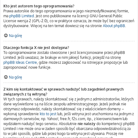
Kto jest autorem tego oprogramowania?
Prawa autorskie do tego oprogramowania w jego niezmodyfikowanej formie,
ma
phpBB Limited
. Jest ono publikowane na licencji GNU General Public
License wersja 2 (GPL-2.0), co w praktyce oznacza, że może być bez ograniczeń
dystrybuowane. Więcej na ten temat dowiesz się na stronie
About phpBB
.
Na górę
Dlaczego funkcja X nie jest dostępna?
To oprogramowanie zostało stworzone i jest licencjonowane przez phpBB
Limited. Jeśli uważasz, że brakuje w nim jakiejś funkcji, przejdź na stronę
phpBB Ideas Centre
, gdzie możesz zagłosować na istniejące propozycje lub
zaproponować nowe funkcje.
Na górę
Z kim się kontaktować w sprawach nadużyć lub zagadnień prawnych
związanych z tą witryną?
W tych sprawach, należy skontaktować się z jednym z administratorów, których
dane wyświetlone są na liście zespołu administracyjnego. Jeżeli jednak nie
otrzymasz odpowiedzi, należy skontaktować się z właścicielem domeny –
wykonaj sprawdzenie
kto to jest
lub, jeśli witryna jest uruchomiona na jednym z
darmowych serwisów, np. Yahoo!, free.fr, f2s.com, itp., z kierownictwem lub
wydziałem nadużyć tego serwisu. Absolutnie
nie należy
do kompetencji phpBB
Limited i nie może ona w żaden sposób być obarczana odpowiedzialnością za
to w jaki sposób, gdzie lub przez kogo ta witryna jest używana. Proszę nie