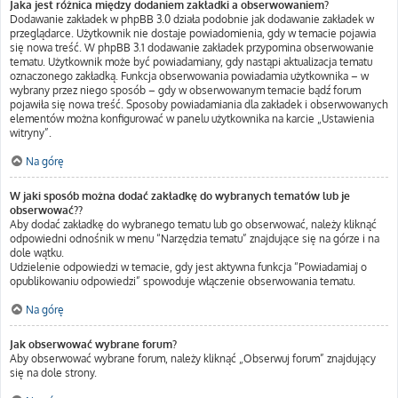
Jaka jest różnica między dodaniem zakładki a obserwowaniem?
Dodawanie zakładek w phpBB 3.0 działa podobnie jak dodawanie zakładek w
przeglądarce. Użytkownik nie dostaje powiadomienia, gdy w temacie pojawia
się nowa treść. W phpBB 3.1 dodawanie zakładek przypomina obserwowanie
tematu. Użytkownik może być powiadamiany, gdy nastąpi aktualizacja tematu
oznaczonego zakładką. Funkcja obserwowania powiadamia użytkownika – w
wybrany przez niego sposób – gdy w obserwowanym temacie bądź forum
pojawiła się nowa treść. Sposoby powiadamiania dla zakładek i obserwowanych
elementów można konfigurować w panelu użytkownika na karcie „Ustawienia
witryny”.
Na górę
W jaki sposób można dodać zakładkę do wybranych tematów lub je
obserwować??
Aby dodać zakładkę do wybranego tematu lub go obserwować, należy kliknąć
odpowiedni odnośnik w menu “Narzędzia tematu” znajdujące się na górze i na
dole wątku.
Udzielenie odpowiedzi w temacie, gdy jest aktywna funkcja “Powiadamiaj o
opublikowaniu odpowiedzi” spowoduje włączenie obserwowania tematu.
Na górę
Jak obserwować wybrane forum?
Aby obserwować wybrane forum, należy kliknąć „Obserwuj forum” znajdujący
się na dole strony.