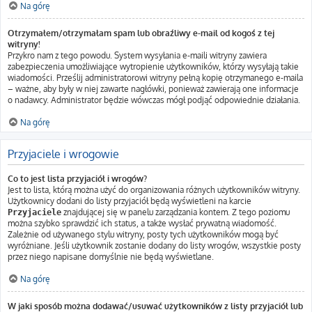
Na górę
Otrzymałem/otrzymałam spam lub obraźliwy e-mail od kogoś z tej
witryny!
Przykro nam z tego powodu. System wysyłania e-maili witryny zawiera
zabezpieczenia umożliwiające wytropienie użytkowników, którzy wysyłają takie
wiadomości. Prześlij administratorowi witryny pełną kopię otrzymanego e-maila
– ważne, aby były w niej zawarte nagłówki, ponieważ zawierają one informacje
o nadawcy. Administrator będzie wówczas mógł podjąć odpowiednie działania.
Na górę
Przyjaciele i wrogowie
Co to jest lista przyjaciół i wrogów?
Jest to lista, którą można użyć do organizowania różnych użytkowników witryny.
Użytkownicy dodani do listy przyjaciół będą wyświetleni na karcie
znajdującej się w panelu zarządzania kontem. Z tego poziomu
Przyjaciele
można szybko sprawdzić ich status, a także wysłać prywatną wiadomość.
Zależnie od używanego stylu witryny, posty tych użytkowników mogą być
wyróżniane. Jeśli użytkownik zostanie dodany do listy wrogów, wszystkie posty
przez niego napisane domyślnie nie będą wyświetlane.
Na górę
W jaki sposób można dodawać/usuwać użytkowników z listy przyjaciół lub