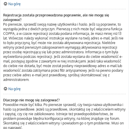
Na górę
Rejestracja została przeprowadzona poprawnie, ale nie mogę się
zalogować!
Po pierwsze, sprawdź swoją nazwę użytkownika i hasło. Jeśli są poprawne, to
wystąpiła jedna z dwóch przyczyn. Pierwszą z nich może być włączona funkcja
COPPA, a w czasie rejestracji została podana informacja, że masz mniej niż 13
lat. Wówczas należy wykonać instrukcje wysłane na twój adres e-mail. Jeśli nie
to było przyczyną, być może nie została aktywowana rejestracja. Niektóre
witryny przed pierwszym zalogowaniem wymagają aktywowania rejestracji
przez osobę rejestrującą się lub przez administratora. Informacja o tym była
wyświetlona podczas rejestracji. Jeśli została wysłana do ciebie wiadomość e-
mail, postępuj zgodnie z zawartymi w niej instrukcjami. Jeżeli taka wiadomość
do ciebie nie dotarła, być może został podany nieprawidłowy adres e-mail lub
wiadomość została zatrzymana przez filtr antyspamowy. Jeśli na pewno podany
przez ciebie adres e-mail jest prawidłowy, spróbuj skontaktować się z
administratorem.
Na górę
Dlaczego nie mogę się zalogować?
Powodów może być kilka. Po pierwsze sprawdź, czy twoja nazwa użytkownika i
hasło są prawidłowe. Jeżeli są prawidłowe, skontaktuj się z właścicielem witryny
i zapytaj, czy cię nie zablokowano. Istnieje też prawdopodobieństwo, że
problem powoduje błędna konfiguracja witryny, na której znajduje się forum.
Skontaktuj się z właścicielem witryny i powiadom go o tym problemie. Musi on
go naprawić.