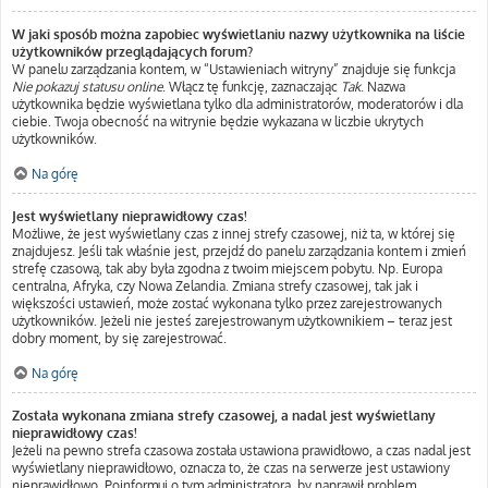
W jaki sposób można zapobiec wyświetlaniu nazwy użytkownika na liście
użytkowników przeglądających forum?
W panelu zarządzania kontem, w “Ustawieniach witryny” znajduje się funkcja
Nie pokazuj statusu online
. Włącz tę funkcję, zaznaczając
Tak
. Nazwa
użytkownika będzie wyświetlana tylko dla administratorów, moderatorów i dla
ciebie. Twoja obecność na witrynie będzie wykazana w liczbie ukrytych
użytkowników.
Na górę
Jest wyświetlany nieprawidłowy czas!
Możliwe, że jest wyświetlany czas z innej strefy czasowej, niż ta, w której się
znajdujesz. Jeśli tak właśnie jest, przejdź do panelu zarządzania kontem i zmień
strefę czasową, tak aby była zgodna z twoim miejscem pobytu. Np. Europa
centralna, Afryka, czy Nowa Zelandia. Zmiana strefy czasowej, tak jak i
większości ustawień, może zostać wykonana tylko przez zarejestrowanych
użytkowników. Jeżeli nie jesteś zarejestrowanym użytkownikiem – teraz jest
dobry moment, by się zarejestrować.
Na górę
Została wykonana zmiana strefy czasowej, a nadal jest wyświetlany
nieprawidłowy czas!
Jeżeli na pewno strefa czasowa została ustawiona prawidłowo, a czas nadal jest
wyświetlany nieprawidłowo, oznacza to, że czas na serwerze jest ustawiony
nieprawidłowo. Poinformuj o tym administratora, by naprawił problem.