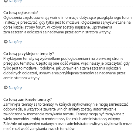
Na górę
Co to są ogłoszenia?
Ogłoszenia często zawierają ważne informacje dotyczące przeglądanego forum
i należy je przeczytać, gdy tylko jest to możliwe. Ogłoszenia są wyświetlane na
górze każdej strony forum, w którym zostały napisane. Uprawnienia
zamieszczania ogłoszeń są nadawane przez administratora witryny.
Na górę
Co to są przyklejone tematy?
Przyklejone tematy są wyświetlane pod ogłoszeniami na pierwszej stronie
przeglądu tematów. Często są one dość ważne, więc należy je przeczytać, gdy
tylko jest to możliwe. Podobnie, jak uprawnienia zamieszczania ogłoszeń i
globalnych ogłoszeń, uprawnienia przyklejania tematów są nadawane przez
administratora witryny.
Na górę
Co to są zamknięte tematy?
Zamknięte tematy są to tematy, w których użytkownicy nie mogą zamieszczać
odpowiedzi, a wszystkie zawarte w nich ankiety zostały automatycznie
zakończone w momencie zamykania tematu. Tematy mogą być zamykane z
wielu powodów i robią to moderatorzy forum lub administratorzy witryny.
Zależnie od uprawnień nadanych przez administratora witryny użytkownik może
mieć możliwość zamykania swoich tematów.