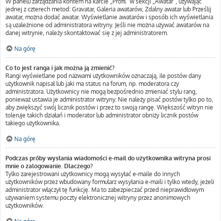
W panelu zarządzania kontem na karcie „Profil” w sekcji „Awatar”, używając
jednej z czterech metod: Gravatar, Galeria awatarów, Zdalny awatar lub Prześlij
awatar, można dodać awatar. Wyświetlanie awatarów i sposób ich wyświetlania
są uzależnione od administratora witryny. Jeśli nie można używać awatarów na
danej witrynie, należy skontaktować się z jej administratorem.
Na górę
Co to jest ranga i jak można ją zmienić?
Rangi wyświetlane pod nazwami użytkowników oznaczają, ile postów dany
użytkownik napisał lub jaki ma status na forum, np. moderatora czy
administratora. Użytkownicy nie mogą bezpośrednio zmieniać stylu rang,
ponieważ ustawia je administrator witryny. Nie należy pisać postów tylko po to,
aby zwiększyć swój licznik postów i przez to swoją rangę. Większość witryn nie
toleruje takich działań i moderator lub administrator obniży licznik postów
takiego użytkownika.
Na górę
Podczas próby wysłania wiadomości e-mail do użytkownika witryna prosi
mnie o zalogowanie. Dlaczego?
Tylko zarejestrowani użytkownicy mogą wysyłać e-maile do innych
użytkowników przez wbudowany formularz wysyłania e-maili i tylko wtedy, jeżeli
administrator włączył tę funkcję. Ma to zabezpieczać przed nieprawidłowym
używaniem systemu poczty elektronicznej witryny przez anonimowych
użytkowników.