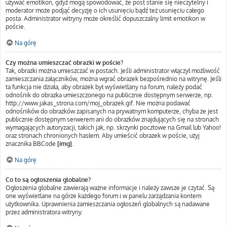
używać emotikon, gdyż mogą spowodować, że post stanie się nieczytelny i
moderator może podjąć decyzję o ich usunięciu bądź też usunięciu całego
posta. Administrator witryny może określić dopuszczalny limit emotikon w
poście.
Na górę
Czy można umieszczać obrazki w poście?
Tak, obrazki można umieszczać w postach. Jeśli administrator włączył możliwość
zamieszczania załączników, można wgrać obrazek bezpośrednio na witrynę. Jeśli
ta funkcja nie działa, aby obrazek był wyświetlany na forum, należy podać
odnośnik do obrazka umieszczonego na publicznie dostępnym serwerze, np.
http://www.jakas_strona.com/moj_obrazek.gif. Nie można podawać
odnośników do obrazków zapisanych na prywatnym komputerze, chyba że jest
publicznie dostępnym serwerem ani do obrazków znajdujących się na stronach
wymagających autoryzacji, takich jak, np. skrzynki pocztowe na Gmail lub Yahoo!
oraz stronach chronionych hasłem. Aby umieścić obrazek w poście, użyj
znacznika BBCode
[img]
.
Na górę
Co to są ogłoszenia globalne?
Ogłoszenia globalne zawierają ważne informacje i należy zawsze je czytać. Są
one wyświetlane na górze każdego forum i w panelu zarządzania kontem
użytkownika. Uprawnienia zamieszczania ogłoszeń globalnych są nadawane
przez administratora witryny.