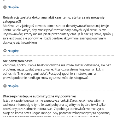
Na górę
Rejestracja została dokonana jakiś czas temu, ale teraz nie mogę się
zalogować?!
Możliwe, że z jakiegoś powodu administrator dezaktywował lub usunął twoje
konto. Wiele witryn, aby zmniejszyć rozmiar bazy danych, cyklicznie usuwa
użytkowników, którzy nic nie pisali przez dłuższy czas. Jeśli tak się stało, spróbuj
zarejestrować się ponownie i bądź bardziej aktywnym i zaangażowanym w
dyskusje użytkownikiem.
Na górę
Nie pamiętam hasła!
Zachowaj spokój! Twoje hasło wprawdzie nie może zostać odzyskane, ale bez
problemu może zostać zresetowane. Przejdź na stronę logowania i kliknij
odnośnik “Nie pamiętam hasła”. Postępuj zgodnie z instrukcjami, a
prawdopodobnie niedługo znów będziesz móc się zalogować.
Na górę
Dlaczego następuje automatyczne wylogowanie?
Jeżeli w czasie logowania nie zaznaczysz funkcji
Zapamiętaj mnie
, witryna
zachowa informację o tym, że twój pobyt na tej witrynie będzie trwał tylko
określony przez administratora czas. Zapobiega to niewłaściwemu użyciu
twojego konta przez kogoś innego. Aby pozostać zalogowanym/zalogowaną,