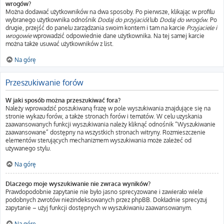
wrogów?
Można dodawać użytkowników na dwa sposoby. Po pierwsze, klikając w profilu
wybranego użytkownika odnośnik
Dodaj do przyjaciół
lub
Dodaj do wrogów
. Po
drugie, przejść do panelu zarządzania swoim kontem i tam na karcie
Przyjaciele i
wrogowie
wprowadzić odpowiednie dane użytkownika. Na tej samej karcie
można także usuwać użytkowników z list.
Na górę
Przeszukiwanie forów
W jaki sposób można przeszukiwać fora?
Należy wprowadzić poszukiwaną frazę w pole wyszukiwania znajdujące się na
stronie wykazu forów, a także stronach forów i tematów. W celu uzyskania
zaawansowanych funkcji wyszukiwania należy kliknąć odnośnik “Wyszukiwanie
zaawansowane” dostępny na wszystkich stronach witryny. Rozmieszczenie
elementów sterujących mechanizmem wyszukiwania może zależeć od
używanego stylu.
Na górę
Dlaczego moje wyszukiwanie nie zwraca wyników?
Prawdopodobnie zapytanie nie było jasno sprecyzowane i zawierało wiele
podobnych zwrotów niezindeksowanych przez phpBB. Dokładnie sprecyzuj
zapytanie – użyj funkcji dostępnych w wyszukiwaniu zaawansowanym.
Na górę