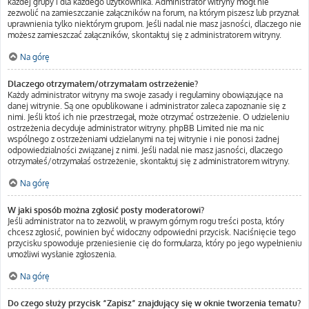
każdej grupy i dla każdego użytkownika. Administrator witryny mógł nie
zezwolić na zamieszczanie załączników na forum, na którym piszesz lub przyznał
uprawnienia tylko niektórym grupom. Jeśli nadal nie masz jasności, dlaczego nie
możesz zamieszczać załączników, skontaktuj się z administratorem witryny.
Na górę
Dlaczego otrzymałem/otrzymałam ostrzeżenie?
Każdy administrator witryny ma swoje zasady i regulaminy obowiązujące na
danej witrynie. Są one opublikowane i administrator zaleca zapoznanie się z
nimi. Jeśli ktoś ich nie przestrzegał, może otrzymać ostrzeżenie. O udzieleniu
ostrzeżenia decyduje administrator witryny. phpBB Limited nie ma nic
wspólnego z ostrzeżeniami udzielanymi na tej witrynie i nie ponosi żadnej
odpowiedzialności związanej z nimi. Jeśli nadal nie masz jasności, dlaczego
otrzymałeś/otrzymałaś ostrzeżenie, skontaktuj się z administratorem witryny.
Na górę
W jaki sposób można zgłosić posty moderatorowi?
Jeśli administrator na to zezwolił, w prawym górnym rogu treści posta, który
chcesz zgłosić, powinien być widoczny odpowiedni przycisk. Naciśnięcie tego
przycisku spowoduje przeniesienie cię do formularza, który po jego wypełnieniu
umożliwi wysłanie zgłoszenia.
Na górę
Do czego służy przycisk “Zapisz” znajdujący się w oknie tworzenia tematu?