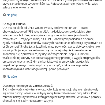
przypisania do grup użytkowników itp. Rejestracja zajmuje tylko chwilę, więc
zaleca się jej wykonanie.
Na górę
Co to jest COPPA?
COPPA, to skrót od Child Online Privacy and Protection Act – prawa
obowiązującego od 1998 roku w USA, nakładającego na właścicieli stron
internetowych, które potencjalnie mogą zbierać informacje od osób
małoletnich – mających mniej niż 13 lat – obowiązek posiadania pisemnej
zgody rodziców lub opiekunów prawnych na zbieranie informacji prywatnych od
osób poniżej 13 roku życia. Jeżeli nie masz pewności czy to dotyczy ciebie jako
kogoś próbującego zarejestrować się na danej witrynie internetowej –
skontaktuj się z prawnikiem, by uzyskać wyjaśnienie. phpBB Limited i
właściciele tej witryny nie dostarczają pomocy prawnej z wyjątkiem przypadku
opisanego w pytaniu „Z kim się kontaktować w sprawach nadużyć lub
zagadnień prawnych związanych z tą witryną?”, a także nie są punktem
kontaktowym dla wszelkiego rodzaju porad prawnych.
Na górę
Dlaczego nie mogę się zarejestrować?
Być może właściciel witryny wyłączył funkcję rejestracji, aby nie rejestrowały
się nowe osoby. Właściciel witryny mógł także zablokować twój adres IP lub
zabronił nazwy użytkownika, którą próbujesz zarejestrować. W sprawie pomocy
skontaktuj się z administratorem witryny.