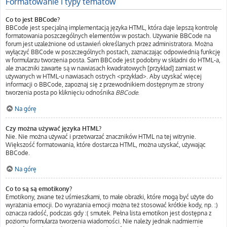
Formatowanie i typy tematów
Co to jest BBCode?
BBCode jest specjalną implementacją języka HTML, która daje lepszą kontrolę
formatowania poszczególnych elementów w postach. Używanie BBCode na
forum jest uzależnione od ustawień określanych przez administratora. Można
wyłączyć BBCode w poszczególnych postach, zaznaczając odpowiednią funkcję
w formularzu tworzenia posta. Sam BBCode jest podobny w składni do HTML-a,
ale znaczniki zawarte są w nawiasach kwadratowych [przykład] zamiast w
używanych w HTML-u nawiasach ostrych <przykład>. Aby uzyskać więcej
informacji o BBCode, zapoznaj się z przewodnikiem dostępnym ze strony
tworzenia posta po kliknięciu odnośnika
BBCode
.
Na górę
Czy można używać języka HTML?
Nie. Nie można używać i przetwarzać znaczników HTML na tej witrynie.
Większość formatowania, które dostarcza HTML, można uzyskać, używając
BBCode.
Na górę
Co to są są emotikony?
Emotikony, zwane też uśmieszkami, to małe obrazki, które mogą być użyte do
wyrażania emocji. Do wyrażania emocji można też stosować krótkie kody, np. :)
oznacza radość, podczas gdy :( smutek. Pełna lista emotikon jest dostępna z
poziomu formularza tworzenia wiadomości. Nie należy jednak nadmiernie