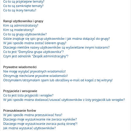
Co to są przyklejone tematy?
Co to są zamknięte tematy?
Co to są ikony tematu?
Rangi użytkownika i grupy
Kim są administratorzy?
Kim są moderatorzy?
Co to są grupy użytkowników?
Gdzie znajduje się spis grup użytkowników i jak można dołączyć do grupy?
W jaki sposób można zostać liderem grupy?
Dlaczego niektóre nazwy użytkowników są wyświetlane innymi kolorami?
Co to jest “Domyślna grupa użytkownika”?
Czym jest odnośnik “Zespół administracyjny”?
Prywatne wiadomości
Nie mogę wysyłać prywatnych wiadomości!
Otrzymuję niechciane prywatne wiadomości!
Otrzymałem/otrzymałam spam lub obraźliwy e-mail od kogoś z tej witryny!
Przyjaciele i wrogowie
Co to jest lista przyjaciół i wrogów?
W jaki sposób można dodawać/usuwać użytkowników z listy przyjaciół lub wrogów?
Przeszukiwanie forów
W jaki sposób można przeszukiwać fora?
Dlaczego moje wyszukiwanie nie zwraca wyników?
Dlaczego moje wyszukiwanie zwraca pustą stronę?!
Jak można wyszukać użytkowników?