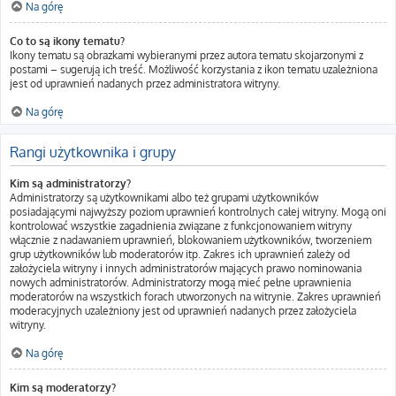
Na górę
Co to są ikony tematu?
Ikony tematu są obrazkami wybieranymi przez autora tematu skojarzonymi z
postami – sugerują ich treść. Możliwość korzystania z ikon tematu uzależniona
jest od uprawnień nadanych przez administratora witryny.
Na górę
Rangi użytkownika i grupy
Kim są administratorzy?
Administratorzy są użytkownikami albo też grupami użytkowników
posiadającymi najwyższy poziom uprawnień kontrolnych całej witryny. Mogą oni
kontrolować wszystkie zagadnienia związane z funkcjonowaniem witryny
włącznie z nadawaniem uprawnień, blokowaniem użytkowników, tworzeniem
grup użytkowników lub moderatorów itp. Zakres ich uprawnień zależy od
założyciela witryny i innych administratorów mających prawo nominowania
nowych administratorów. Administratorzy mogą mieć pełne uprawnienia
moderatorów na wszystkich forach utworzonych na witrynie. Zakres uprawnień
moderacyjnych uzależniony jest od uprawnień nadanych przez założyciela
witryny.
Na górę
Kim są moderatorzy?