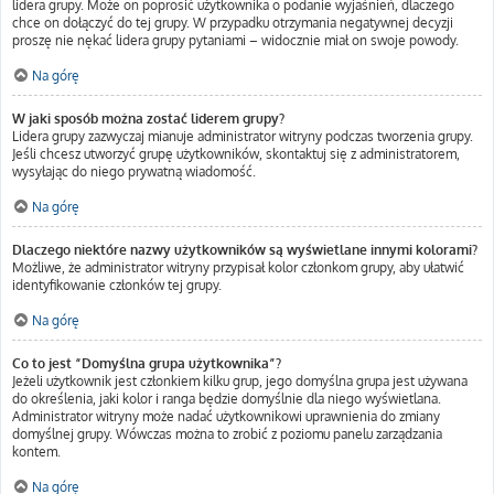
lidera grupy. Może on poprosić użytkownika o podanie wyjaśnień, dlaczego
chce on dołączyć do tej grupy. W przypadku otrzymania negatywnej decyzji
proszę nie nękać lidera grupy pytaniami – widocznie miał on swoje powody.
Na górę
W jaki sposób można zostać liderem grupy?
Lidera grupy zazwyczaj mianuje administrator witryny podczas tworzenia grupy.
Jeśli chcesz utworzyć grupę użytkowników, skontaktuj się z administratorem,
wysyłając do niego prywatną wiadomość.
Na górę
Dlaczego niektóre nazwy użytkowników są wyświetlane innymi kolorami?
Możliwe, że administrator witryny przypisał kolor członkom grupy, aby ułatwić
identyfikowanie członków tej grupy.
Na górę
Co to jest “Domyślna grupa użytkownika”?
Jeżeli użytkownik jest członkiem kilku grup, jego domyślna grupa jest używana
do określenia, jaki kolor i ranga będzie domyślnie dla niego wyświetlana.
Administrator witryny może nadać użytkownikowi uprawnienia do zmiany
domyślnej grupy. Wówczas można to zrobić z poziomu panelu zarządzania
kontem.
Na górę