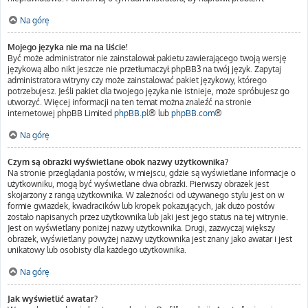
Na górę
Mojego języka nie ma na liście!
Być może administrator nie zainstalował pakietu zawierającego twoją wersję
językową albo nikt jeszcze nie przetłumaczył phpBB3 na twój język. Zapytaj
administratora witryny czy może zainstalować pakiet językowy, którego
potrzebujesz. Jeśli pakiet dla twojego języka nie istnieje, może spróbujesz go
utworzyć. Więcej informacji na ten temat można znaleźć na stronie
internetowej phpBB Limited
phpBB.pl
® lub
phpBB.com
®
Na górę
Czym są obrazki wyświetlane obok nazwy użytkownika?
Na stronie przeglądania postów, w miejscu, gdzie są wyświetlane informacje o
użytkowniku, mogą być wyświetlane dwa obrazki. Pierwszy obrazek jest
skojarzony z rangą użytkownika. W zależności od używanego stylu jest on w
formie gwiazdek, kwadracików lub kropek pokazujących, jak dużo postów
zostało napisanych przez użytkownika lub jaki jest jego status na tej witrynie.
Jest on wyświetlany poniżej nazwy użytkownika. Drugi, zazwyczaj większy
obrazek, wyświetlany powyżej nazwy użytkownika jest znany jako awatar i jest
unikatowy lub osobisty dla każdego użytkownika.
Na górę
Jak wyświetlić awatar?