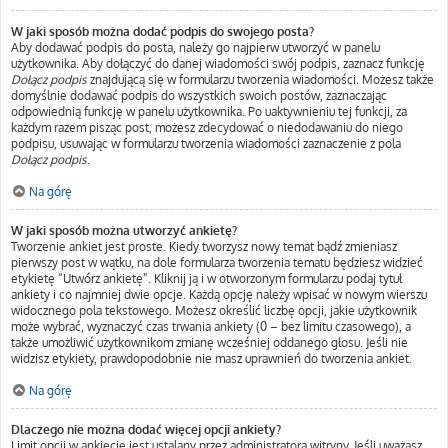
W jaki sposób można dodać podpis do swojego posta?
Aby dodawać podpis do posta, należy go najpierw utworzyć w panelu
użytkownika. Aby dołączyć do danej wiadomości swój podpis, zaznacz funkcję
Dołącz podpis
znajdującą się w formularzu tworzenia wiadomości. Możesz także
domyślnie dodawać podpis do wszystkich swoich postów, zaznaczając
odpowiednią funkcję w panelu użytkownika. Po uaktywnieniu tej funkcji, za
każdym razem pisząc post, możesz zdecydować o niedodawaniu do niego
podpisu, usuwając w formularzu tworzenia wiadomości zaznaczenie z pola
Dołącz podpis
.
Na górę
W jaki sposób można utworzyć ankietę?
Tworzenie ankiet jest proste. Kiedy tworzysz nowy temat bądź zmieniasz
pierwszy post w wątku, na dole formularza tworzenia tematu będziesz widzieć
etykietę “Utwórz ankietę”. Kliknij ją i w otworzonym formularzu podaj tytuł
ankiety i co najmniej dwie opcje. Każdą opcję należy wpisać w nowym wierszu
widocznego pola tekstowego. Możesz określić liczbę opcji, jakie użytkownik
może wybrać, wyznaczyć czas trwania ankiety (0 – bez limitu czasowego), a
także umożliwić użytkownikom zmianę wcześniej oddanego głosu. Jeśli nie
widzisz etykiety, prawdopodobnie nie masz uprawnień do tworzenia ankiet.
Na górę
Dlaczego nie można dodać więcej opcji ankiety?
Limit opcji w ankiecie jest ustalany przez administratora witryny. Jeśli uważasz,