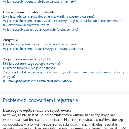
W jaki sposób można znaleźć swoje posty i tematy?
Obserwowanie tematów i zakładki
Jaka jest różnica między dodaniem zakładki a obserwowaniem?
W jaki sposób można dodać zakładkę do wybranych tematów lub je obserwować??
Jak obserwować wybrane forum?
W jaki sposób usunąć obserwowanie forum, tematu?
Załączniki
Jakie typy załączników są dozwolone na tej witrynie?
W jaki sposób można znaleźć wszystkie swoje załączniki?
Zagadnienia związane z phpBB
Kto jest autorem tego oprogramowania?
Dlaczego funkcja X nie jest dostępna?
Z kim się kontaktować w sprawach nadużyć lub zagadnień prawnych związanych z tą
witryną?
Jak nawiązać kontakt z administratorem witryny?
Problemy z logowaniem i rejestracją
Dlaczego w ogóle muszę się rejestrować?
Możliwe, że nie musisz. To od administratora witryny zależy czy, aby pisać
wiadomości, konieczna jest rejestracja. Niemniej rejestracja umożliwia dostęp
do dodatkowych funkcji niedostępnych dla gości, takich jak własny awatar,
wysyłanie prywatnych wiadomości i e-maili do innych użytkowników, możliwość