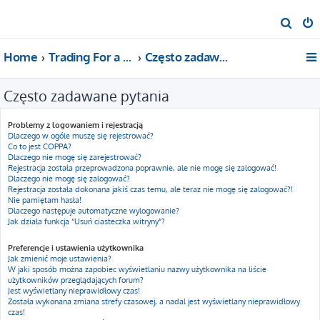
S
z
Home
Trading For a Living
Często zadawane pytania
u
k
Często zadawane pytania
a
j
Problemy z logowaniem i rejestracją
Dlaczego w ogóle muszę się rejestrować?
Co to jest COPPA?
Dlaczego nie mogę się zarejestrować?
Rejestracja została przeprowadzona poprawnie, ale nie mogę się zalogować!
Dlaczego nie mogę się zalogować?
Rejestracja została dokonana jakiś czas temu, ale teraz nie mogę się zalogować?!
Nie pamiętam hasła!
Dlaczego następuje automatyczne wylogowanie?
Jak działa funkcja “Usuń ciasteczka witryny”?
Preferencje i ustawienia użytkownika
Jak zmienić moje ustawienia?
W jaki sposób można zapobiec wyświetlaniu nazwy użytkownika na liście
użytkowników przeglądających forum?
Jest wyświetlany nieprawidłowy czas!
Została wykonana zmiana strefy czasowej, a nadal jest wyświetlany nieprawidłowy
czas!