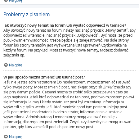
Na górę
Problemy z pisaniem
Jak utworzyć nowy temat na forum lub wysłać odpowiedź w temacie?
Aby utworzyć nowy temat na forum, należy nacisnąć przycisk „Nowy temat”, aby
odpowiedzieć w temacie, nacisnąć przycisk „Odpowiedz”. Być może, że przed
publikowaniem wiadomości trzeba będzie się zarejestrować. Na dole strony
forum lub strony tematów jest wyświetlana lista uprawnień użytkownika na
każdym forum. Na przykład: Możesz tworzyć nowe tematy, Możesz dodawać
załączniki itp.
Na górę
W jaki sposób można zmienić lub usunąć post?
Jeśli nie jesteś administratorem lub moderatorem, możesz zmieniać i usuwać
tylko swoje posty. Możesz zmienić post, naciskając przycisk
Zmień
znajdujący
się przy danym poście. Czasami można to zrobić tylko przez pewien czas po
jego napisaniu. Jeżeli ktoś odpowiedział na ten post, pod twoim postem pojawi
się informacja ile razy i kiedy ostatni raz post był zmieniany. Informacja ta
wyświetli się tylko wtedy, jeśli ktoś zamieścił pod tym postem kolejny post.
Jeśli post zmienił moderator lub administrator, informacja ta nie zostanie
wyświetlona. Administratorzy i moderatorzy mogą zostawić notatkę z
informacją, dlaczego ten post zmieniali. Zwykli użytkownicy nie mogą usuwać
postów, gdy ktoś zamieścił pod ich postem nowy post.
Na górę