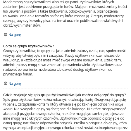
Moderatorzy są użytkownikami albo też grupami użytkowników, których
zadaniem jest codzienne przeglądanie forów. Mają oni możliwość zmiany treści
lub usuwania postów, a także blokowania, odblokowywania, przenoszenia,
usuwania i dzielenia tematów na forum, które moderują. Z reguły moderatorzy
czuwają, aby użytkownicy pisali na temat oraz nie publikowali niewłaściwych i
obraźliwych materiałów.
Na górę
Co to są grupy użytkowników?
Grupy użytkowników, to grupy, na jakie administratorzy dzielą całą społeczność
witryny, aby łatwiej było nimi zarządzać. Każdy użytkownik może należeć do
wielu grup, a każda grupa może mieć swoje własne uprawnienia. Dzięki temu
administratorzy mogą łatwo zmieniać uprawnienia wielu użytkowników naraz,
nadawać uprawnienia moderatora lub dawać dostęp użytkownikom do
prywatnego forum.
Na górę
Gdzie znajduje się spis grup użytkowników i jak można dołączyć do grupy?
Spis grup użytkowników można zobaczyć, otwierając kartę
Grupy
znajdującą się
w panelu zarządzania kontem, który otwiera się po kliknięciu odnośnika
Moje
konto
. Nie wszystkie grupy są dostępne dla każdego. Niektóre mogą wymagać
akceptacji przyjęcia nowego członka, niektóre mogą być zamknięte, a jeszcze
inne mogą mieć ukrytych członków. Użytkownik może poprosić o przyjęcie do
danej grupy, naciskając odpowiedni przycisk. Prośba o przyjęcie do grupy, która
wymaga akceptacji przyjęcia nowego członka, musi zostać zaakceptowana przez