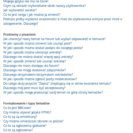
Mojego języka nie ma na liście!
Czym są obrazki wyświetlane obok nazwy użytkownika?
Jak wyświetlić awatar?
Co to jest ranga i jak można ją zmienić?
Podczas próby wysłania wiadomości e-mail do użytkownika witryna prosi mnie o
zalogowanie. Dlaczego?
Problemy z pisaniem
Jak utworzyć nowy temat na forum lub wysłać odpowiedź w temacie?
W jaki sposób można zmienić lub usunąć post?
W jaki sposób można dodać podpis do swojego posta?
W jaki sposób można utworzyć ankietę?
Dlaczego nie można dodać więcej opcji ankiety?
W jaki sposób zmienić lub usunąć ankietę?
Dlaczego nie mam dostępu do forum?
Dlaczego nie mogę dodawać załączników?
Dlaczego otrzymałem/otrzymałam ostrzeżenie?
W jaki sposób można zgłosić posty moderatorowi?
Do czego służy przycisk “Zapisz” znajdujący się w oknie tworzenia tematu?
Dlaczego mój post musi być akceptowany?
W jaki sposób mogę przesunąć swój temat na górę strony tematów?
Formatowanie i typy tematów
Co to jest BBCode?
Czy można używać języka HTML?
Co to są są emotikony?
Czy można umieszczać obrazki w poście?
Co to są ogłoszenia globalne?
Co to są ogłoszenia?