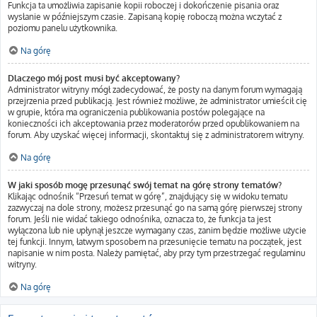
Funkcja ta umożliwia zapisanie kopii roboczej i dokończenie pisania oraz
wysłanie w późniejszym czasie. Zapisaną kopię roboczą można wczytać z
poziomu panelu użytkownika.
Na górę
Dlaczego mój post musi być akceptowany?
Administrator witryny mógł zadecydować, że posty na danym forum wymagają
przejrzenia przed publikacją. Jest również możliwe, że administrator umieścił cię
w grupie, która ma ograniczenia publikowania postów polegające na
konieczności ich akceptowania przez moderatorów przed opublikowaniem na
forum. Aby uzyskać więcej informacji, skontaktuj się z administratorem witryny.
Na górę
W jaki sposób mogę przesunąć swój temat na górę strony tematów?
Klikając odnośnik “Przesuń temat w górę”, znajdujący się w widoku tematu
zazwyczaj na dole strony, możesz przesunąć go na samą górę pierwszej strony
forum. Jeśli nie widać takiego odnośnika, oznacza to, że funkcja ta jest
wyłączona lub nie upłynął jeszcze wymagany czas, zanim będzie możliwe użycie
tej funkcji. Innym, łatwym sposobem na przesunięcie tematu na początek, jest
napisanie w nim posta. Należy pamiętać, aby przy tym przestrzegać regulaminu
witryny.
Na górę