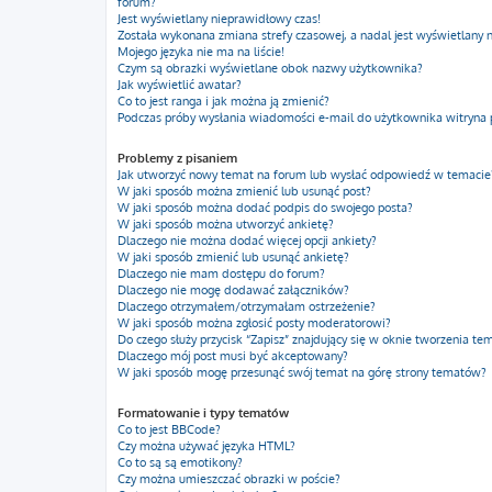
forum?
Jest wyświetlany nieprawidłowy czas!
Została wykonana zmiana strefy czasowej, a nadal jest wyświetlany 
Mojego języka nie ma na liście!
Czym są obrazki wyświetlane obok nazwy użytkownika?
Jak wyświetlić awatar?
Co to jest ranga i jak można ją zmienić?
Podczas próby wysłania wiadomości e-mail do użytkownika witryna 
Problemy z pisaniem
Jak utworzyć nowy temat na forum lub wysłać odpowiedź w temacie
W jaki sposób można zmienić lub usunąć post?
W jaki sposób można dodać podpis do swojego posta?
W jaki sposób można utworzyć ankietę?
Dlaczego nie można dodać więcej opcji ankiety?
W jaki sposób zmienić lub usunąć ankietę?
Dlaczego nie mam dostępu do forum?
Dlaczego nie mogę dodawać załączników?
Dlaczego otrzymałem/otrzymałam ostrzeżenie?
W jaki sposób można zgłosić posty moderatorowi?
Do czego służy przycisk “Zapisz” znajdujący się w oknie tworzenia te
Dlaczego mój post musi być akceptowany?
W jaki sposób mogę przesunąć swój temat na górę strony tematów?
Formatowanie i typy tematów
Co to jest BBCode?
Czy można używać języka HTML?
Co to są są emotikony?
Czy można umieszczać obrazki w poście?