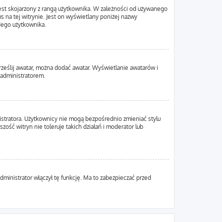
est skojarzony z rangą użytkownika. W zależności od używanego
s na tej witrynie. Jest on wyświetlany poniżej nazwy
żdego użytkownika.
Prześlij awatar, można dodać awatar. Wyświetlanie awatarów i
 administratorem.
istratora. Użytkownicy nie mogą bezpośrednio zmieniać stylu
zość witryn nie toleruje takich działań i moderator lub
dministrator włączył tę funkcję. Ma to zabezpieczać przed