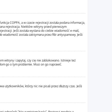
unkcja COPPA, a w czasie rejestracji została podana informacja,
wana rejestracja. Niektóre witryny przed pierwszym
estracji. Jeśli została wysłana do ciebie wiadomość e-mail,
ub wiadomość została zatrzymana przez filtr antyspamowy. Jeśli
 witryny i zapytaj, czy cię nie zablokowano. Istnieje też
adom go o tym problemie. Musi on go naprawić.
 użytkowników, którzy nic nie pisali przez dłuższy czas. Jeśli
nij odnośnik “Nie pamiętam hasła”. Postępuj zgodnie z