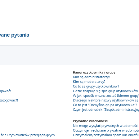
ane pytania
Rangi użytkownika i grupy
Kim są administratorzy?
Kim są moderatorzy?
Co to są grupy użytkowników?
ogować!
Gdzie znajduje się spis grup użytkowników
W jaki sposób można zostać liderem grupy
 zalogować?!
Dlaczego niektóre nazwy użytkowników są
Co to jest “Domyślna grupa użytkownika”?
Czym jest odnośnik “Zespół administracyjn
Prywatne wiadomości
Nie mogę wysyłać prywatnych wiadomości
Otrzymuję niechciane prywatne wiadomośc
iście użytkowników przeglądających
Otrzymałem/otrzymałam spam lub obraźliwy