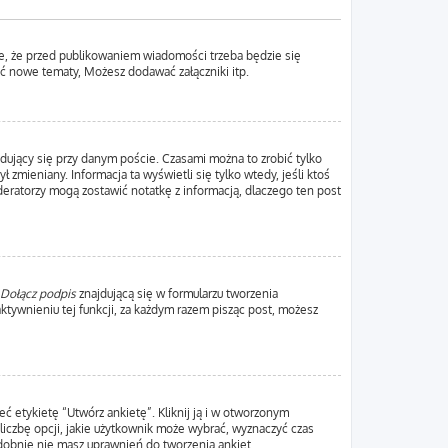
e, że przed publikowaniem wiadomości trzeba będzie się
yć nowe tematy, Możesz dodawać załączniki itp.
dujący się przy danym poście. Czasami można to zrobić tylko
ł zmieniany. Informacja ta wyświetli się tylko wtedy, jeśli ktoś
oderatorzy mogą zostawić notatkę z informacją, dlaczego ten post
Dołącz podpis
znajdującą się w formularzu tworzenia
ywnieniu tej funkcji, za każdym razem pisząc post, możesz
ć etykietę “Utwórz ankietę”. Kliknij ją i w otworzonym
liczbę opcji, jakie użytkownik może wybrać, wyznaczyć czas
odobnie nie masz uprawnień do tworzenia ankiet.