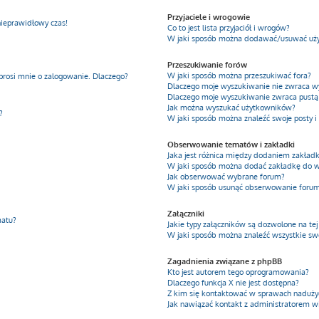
Przyjaciele i wrogowie
nieprawidłowy czas!
Co to jest lista przyjaciół i wrogów?
W jaki sposób można dodawać/usuwać użyt
Przeszukiwanie forów
W jaki sposób można przeszukiwać fora?
prosi mnie o zalogowanie. Dlaczego?
Dlaczego moje wyszukiwanie nie zwraca 
Dlaczego moje wyszukiwanie zwraca pustą 
Jak można wyszukać użytkowników?
?
W jaki sposób można znaleźć swoje posty i
Obserwowanie tematów i zakładki
Jaka jest różnica między dodaniem zakła
W jaki sposób można dodać zakładkę do 
Jak obserwować wybrane forum?
W jaki sposób usunąć obserwowanie foru
Załączniki
matu?
Jakie typy załączników są dozwolone na tej
W jaki sposób można znaleźć wszystkie swo
Zagadnienia związane z phpBB
Kto jest autorem tego oprogramowania?
Dlaczego funkcja X nie jest dostępna?
Z kim się kontaktować w sprawach nadużyć
Jak nawiązać kontakt z administratorem w