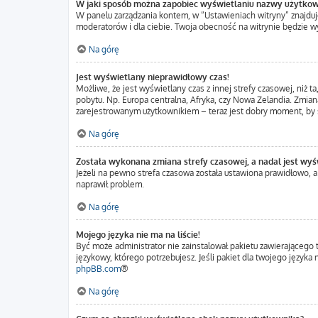
W jaki sposób można zapobiec wyświetlaniu nazwy użytkow
W panelu zarządzania kontem, w “Ustawieniach witryny” znajduj
moderatorów i dla ciebie. Twoja obecność na witrynie będzie w
Na górę
Jest wyświetlany nieprawidłowy czas!
Możliwe, że jest wyświetlany czas z innej strefy czasowej, niż t
pobytu. Np. Europa centralna, Afryka, czy Nowa Zelandia. Zmiana
zarejestrowanym użytkownikiem – teraz jest dobry moment, by s
Na górę
Została wykonana zmiana strefy czasowej, a nadal jest wyś
Jeżeli na pewno strefa czasowa została ustawiona prawidłowo, a
naprawił problem.
Na górę
Mojego języka nie ma na liście!
Być może administrator nie zainstalował pakietu zawierającego 
językowy, którego potrzebujesz. Jeśli pakiet dla twojego język
phpBB.com
®
Na górę