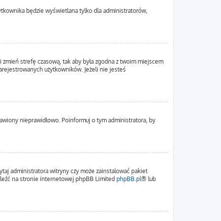
ytkownika będzie wyświetlana tylko dla administratorów,
em i zmień strefę czasową, tak aby była zgodna z twoim miejscem
zarejestrowanych użytkowników. Jeżeli nie jesteś
tawiony nieprawidłowo. Poinformuj o tym administratora, by
ytaj administratora witryny czy może zainstalować pakiet
naleźć na stronie internetowej phpBB Limited
phpBB.pl
® lub