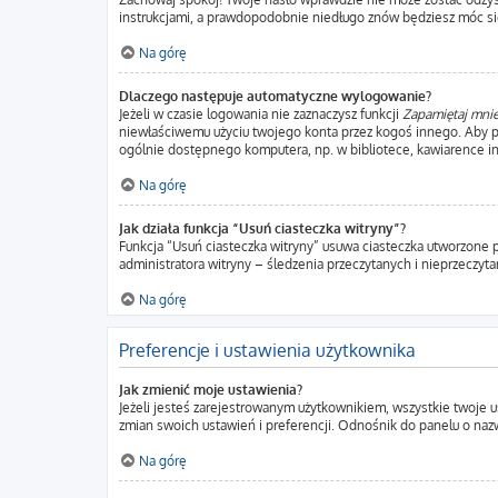
instrukcjami, a prawdopodobnie niedługo znów będziesz móc si
Na górę
Dlaczego następuje automatyczne wylogowanie?
Jeżeli w czasie logowania nie zaznaczysz funkcji
Zapamiętaj mni
niewłaściwemu użyciu twojego konta przez kogoś innego. Aby
ogólnie dostępnego komputera, np. w bibliotece, kawiarence intern
Na górę
Jak działa funkcja “Usuń ciasteczka witryny”?
Funkcja “Usuń ciasteczka witryny” usuwa ciasteczka utworzone p
administratora witryny – śledzenia przeczytanych i nieprzecz
Na górę
Preferencje i ustawienia użytkownika
Jak zmienić moje ustawienia?
Jeżeli jesteś zarejestrowanym użytkownikiem, wszystkie twoje 
zmian swoich ustawień i preferencji. Odnośnik do panelu o nazw
Na górę