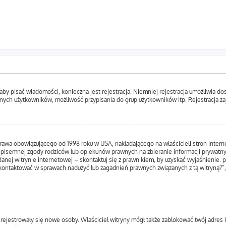
, aby pisać wiadomości, konieczna jest rejestracja. Niemniej rejestracja umożliwia d
nych użytkowników, możliwość przypisania do grup użytkowników itp. Rejestracja zajm
prawa obowiązującego od 1998 roku w USA, nakładającego na właścicieli stron inter
 pisemnej zgody rodziców lub opiekunów prawnych na zbieranie informacji prywatnyc
anej witrynie internetowej – skontaktuj się z prawnikiem, by uzyskać wyjaśnienie. p
kontaktować w sprawach nadużyć lub zagadnień prawnych związanych z tą witryną?”,
ie rejestrowały się nowe osoby. Właściciel witryny mógł także zablokować twój adres 