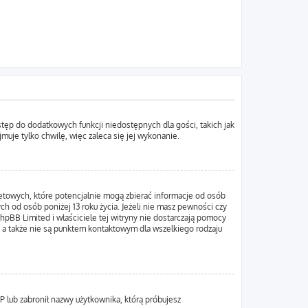
ostęp do dodatkowych funkcji niedostępnych dla gości, takich jak
uje tylko chwilę, więc zaleca się jej wykonanie.
netowych, które potencjalnie mogą zbierać informacje od osób
h od osób poniżej 13 roku życia. Jeżeli nie masz pewności czy
hpBB Limited i właściciele tej witryny nie dostarczają pomocy
 a także nie są punktem kontaktowym dla wszelkiego rodzaju
IP lub zabronił nazwy użytkownika, którą próbujesz