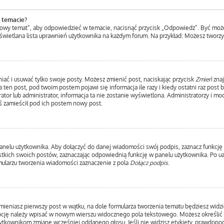
 temacie?
Nowy temat”, aby odpowiedzieć w temacie, nacisnąć przycisk „Odpowiedz”. Być moż
yświetlana lista uprawnień użytkownika na każdym forum. Na przykład: Możesz tworz
iać i usuwać tylko swoje posty. Możesz zmienić post, naciskając przycisk
Zmień
znaj
ten post, pod twoim postem pojawi się informacja ile razy i kiedy ostatni raz post by
ator lub administrator, informacja ta nie zostanie wyświetlona. Administratorzy i m
ś zamieścił pod ich postem nowy post.
anelu użytkownika. Aby dołączyć do danej wiadomości swój podpis, zaznacz funkcję
ich swoich postów, zaznaczając odpowiednią funkcję w panelu użytkownika. Po uakt
ularzu tworzenia wiadomości zaznaczenie z pola
Dołącz podpis
.
mieniasz pierwszy post w wątku, na dole formularza tworzenia tematu będziesz widzie
 opcję należy wpisać w nowym wierszu widocznego pola tekstowego. Możesz określić 
użytkownikom zmianę wcześniej oddanego głosu. Jeśli nie widzisz etykiety, prawdop