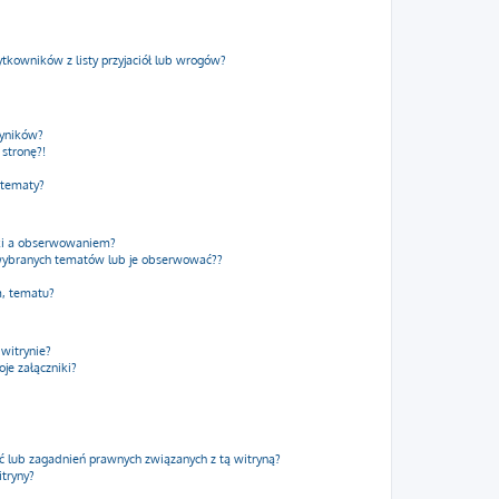
kowników z listy przyjaciół lub wrogów?
wyników?
stronę?!
 tematy?
dki a obserwowaniem?
wybranych tematów lub je obserwować??
m, tematu?
 witrynie?
je załączniki?
 lub zagadnień prawnych związanych z tą witryną?
itryny?