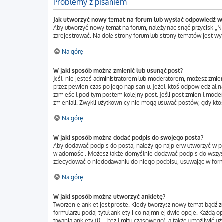
Problemy z pisaniem
Jak utworzyć nowy temat na forum lub wysłać odpowiedź w
Aby utworzyć nowy temat na forum, należy nacisnąć przycisk „
zarejestrować. Na dole strony forum lub strony tematów jest w
Na górę
W jaki sposób można zmienić lub usunąć post?
Jeśli nie jesteś administratorem lub moderatorem, możesz zmien
przez pewien czas po jego napisaniu. Jeżeli ktoś odpowiedział na 
zamieścił pod tym postem kolejny post. Jeśli post zmienił moder
zmieniali. Zwykli użytkownicy nie mogą usuwać postów, gdy kto
Na górę
W jaki sposób można dodać podpis do swojego posta?
Aby dodawać podpis do posta, należy go najpierw utworzyć w p
wiadomości. Możesz także domyślnie dodawać podpis do wszystk
zdecydować o niedodawaniu do niego podpisu, usuwając w form
Na górę
W jaki sposób można utworzyć ankietę?
Tworzenie ankiet jest proste. Kiedy tworzysz nowy temat bądź z
formularzu podaj tytuł ankiety i co najmniej dwie opcje. Każdą
trwania ankiety (0 – bez limitu czasowego), a także umożliwić 