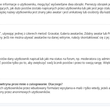
ne informacje o użytkowniku, mogą być wyświetlane dwa obrazki. Pierwszy obrazek j
ących, jak dużo postów zostało napisanych przez użytkownika lub jaki jest jego statu
yżej nazwy użytkownika jest znany jako awatar i jest unikatowy lub osobisty dla ka
”, używając jednej z czterech metod: Gravatar, Galeria awatarów, Zdalny awatar lub 
y. Jeśli nie można używać awatarów na danej witrynie, należy skontaktować się z jej
tów dany użytkownik napisał lub jaki ma status na forum, np. moderatora czy admin
ć postów tylko po to, aby zwiększyć swój licznik postów i przez to swoją rangę. Więks
witryna prosi mnie o zalogowanie. Dlaczego?
h użytkowników przez wbudowany formularz wysyłania e-maili i tylko wtedy, jeżeli a
ryny przez anonimowych użytkowników.