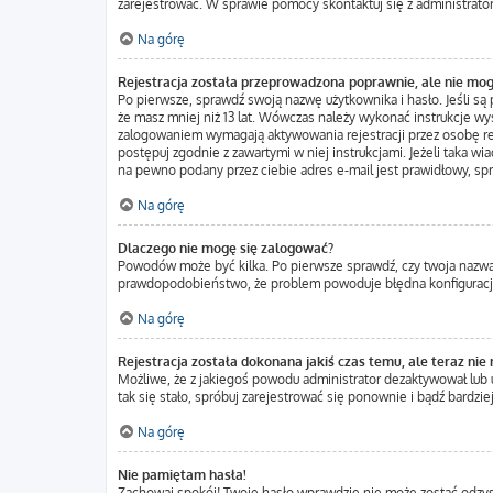
zarejestrować. W sprawie pomocy skontaktuj się z administrato
Na górę
Rejestracja została przeprowadzona poprawnie, ale nie mog
Po pierwsze, sprawdź swoją nazwę użytkownika i hasło. Jeśli są
że masz mniej niż 13 lat. Wówczas należy wykonać instrukcje wys
zalogowaniem wymagają aktywowania rejestracji przez osobę rejes
postępuj zgodnie z zawartymi w niej instrukcjami. Jeżeli taka w
na pewno podany przez ciebie adres e-mail jest prawidłowy, sp
Na górę
Dlaczego nie mogę się zalogować?
Powodów może być kilka. Po pierwsze sprawdź, czy twoja nazwa uż
prawdopodobieństwo, że problem powoduje błędna konfiguracja w
Na górę
Rejestracja została dokonana jakiś czas temu, ale teraz nie
Możliwe, że z jakiegoś powodu administrator dezaktywował lub us
tak się stało, spróbuj zarejestrować się ponownie i bądź bard
Na górę
Nie pamiętam hasła!
Zachowaj spokój! Twoje hasło wprawdzie nie może zostać odzysk