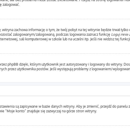
ę zalogować.
e
, witryna zachowa informację o tym, że twój pobyt na tej witrynie będzie trwał tylko
 pozostać zalogowanym/zalogowaną, podczas logowania zaznacz funkcję
Loguj mnie 
etowej, sali komputerowej w szkole lub na uczelni itp. Jeśli nie widzisz tej funkcji,
rzez phpBB dzięki, którym użytkownik jest autoryzowany i logowany do witryny. Dosta
ytanych przez użytkownika postów. Jeśli występują problemy z logowaniem/wylogow
ustawienia są zapisywane w bazie danych witryny. Aby je zmienić, przejdź do pane
ie “Moje konto” znajduje się zazwyczaj na górze stron witryny.