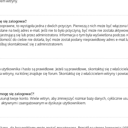
rem witryny.
ę się zalogować!
 poprawne, to wystąpiła jedna z dwóch przyczyn. Pierwszą z nich może być włączona f
łane na twój adres e-mail. Jeśli nie to było przyczyną, być może nie została aktywo
trującą się lub przez administratora. Informacja o tym była wyświetlona podczas rej
iadomość do ciebie nie dotarła, być może został podany nieprawidłowy adres e-mail l
róbuj skontaktować się z administratorem.
ytkownika i hasło są prawidłowe. Jeżeli są prawidłowe, skontaktuj się z właścicielem
itryny, na której znajduje się forum. Skontaktuj się z właścicielem witryny i powi
 mogę się zalogować?!
unął twoje konto. Wiele witryn, aby zmniejszyć rozmiar bazy danych, cyklicznie usuwa
ziej aktywnym i zaangażowanym w dyskusje użytkownikiem.
ane, ale bez problemu może zostać zresetowane. Przejdź na stronę logowania i klik