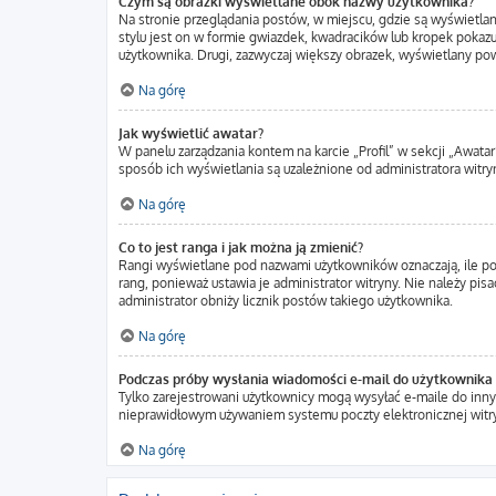
Czym są obrazki wyświetlane obok nazwy użytkownika?
Na stronie przeglądania postów, w miejscu, gdzie są wyświetla
stylu jest on w formie gwiazdek, kwadracików lub kropek pokazuj
użytkownika. Drugi, zazwyczaj większy obrazek, wyświetlany pow
Na górę
Jak wyświetlić awatar?
W panelu zarządzania kontem na karcie „Profil” w sekcji „Awatar
sposób ich wyświetlania są uzależnione od administratora witryn
Na górę
Co to jest ranga i jak można ją zmienić?
Rangi wyświetlane pod nazwami użytkowników oznaczają, ile pos
rang, ponieważ ustawia je administrator witryny. Nie należy pisa
administrator obniży licznik postów takiego użytkownika.
Na górę
Podczas próby wysłania wiadomości e-mail do użytkownika 
Tylko zarejestrowani użytkownicy mogą wysyłać e-maile do innyc
nieprawidłowym używaniem systemu poczty elektronicznej wit
Na górę