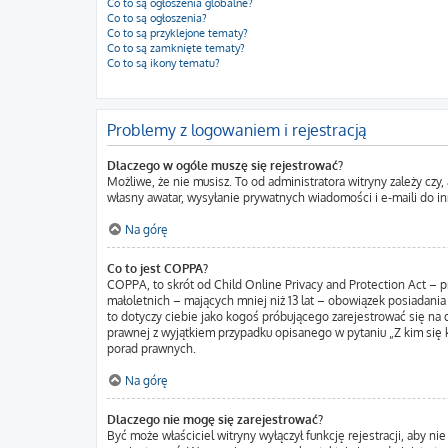
Co to są ogłoszenia globalne?
Co to są ogłoszenia?
Co to są przyklejone tematy?
Co to są zamknięte tematy?
Co to są ikony tematu?
Problemy z logowaniem i rejestracją
Dlaczego w ogóle muszę się rejestrować?
Możliwe, że nie musisz. To od administratora witryny zależy czy
własny awatar, wysyłanie prywatnych wiadomości i e-maili do in
Na górę
Co to jest COPPA?
COPPA, to skrót od Child Online Privacy and Protection Act – 
małoletnich – mających mniej niż 13 lat – obowiązek posiadania
to dotyczy ciebie jako kogoś próbującego zarejestrować się na d
prawnej z wyjątkiem przypadku opisanego w pytaniu „Z kim się 
porad prawnych.
Na górę
Dlaczego nie mogę się zarejestrować?
Być może właściciel witryny wyłączył funkcję rejestracji, aby n