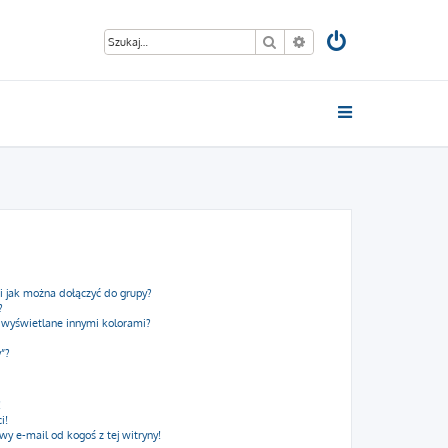
Szukaj
Wyszukiwanie zaawan
 i jak można dołączyć do grupy?
?
 wyświetlane innymi kolorami?
y”?
!
i!
 e-mail od kogoś z tej witryny!