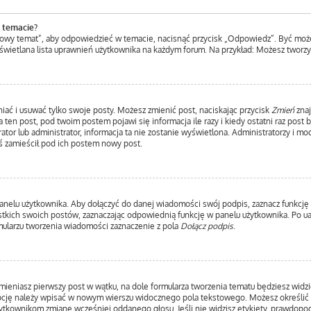
 temacie?
Nowy temat”, aby odpowiedzieć w temacie, nacisnąć przycisk „Odpowiedz”. Być moż
yświetlana lista uprawnień użytkownika na każdym forum. Na przykład: Możesz tworz
iać i usuwać tylko swoje posty. Możesz zmienić post, naciskając przycisk
Zmień
znaj
ten post, pod twoim postem pojawi się informacja ile razy i kiedy ostatni raz post by
ator lub administrator, informacja ta nie zostanie wyświetlona. Administratorzy i m
ś zamieścił pod ich postem nowy post.
anelu użytkownika. Aby dołączyć do danej wiadomości swój podpis, zaznacz funkcję
ich swoich postów, zaznaczając odpowiednią funkcję w panelu użytkownika. Po uakt
ularzu tworzenia wiadomości zaznaczenie z pola
Dołącz podpis
.
mieniasz pierwszy post w wątku, na dole formularza tworzenia tematu będziesz widzie
 opcję należy wpisać w nowym wierszu widocznego pola tekstowego. Możesz określić 
użytkownikom zmianę wcześniej oddanego głosu. Jeśli nie widzisz etykiety, prawdop