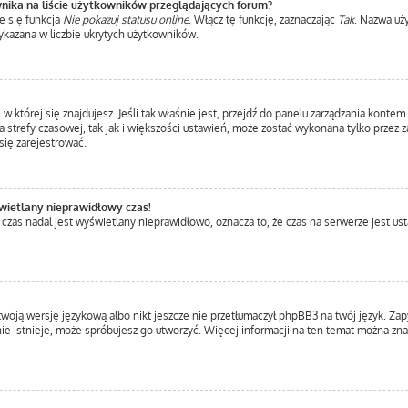
nika na liście użytkowników przeglądających forum?
e się funkcja
Nie pokazuj statusu online
. Włącz tę funkcję, zaznaczając
Tak
. Nazwa uż
ykazana w liczbie ukrytych użytkowników.
a, w której się znajdujesz. Jeśli tak właśnie jest, przejdź do panelu zarządzania kont
 strefy czasowej, tak jak i większości ustawień, może zostać wykonana tylko przez 
ię zarejestrować.
wietlany nieprawidłowy czas!
 czas nadal jest wyświetlany nieprawidłowo, oznacza to, że czas na serwerze jest us
twoją wersję językową albo nikt jeszcze nie przetłumaczył phpBB3 na twój język. Zap
a nie istnieje, może spróbujesz go utworzyć. Więcej informacji na ten temat można z