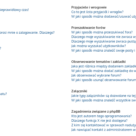
Przyjaciele i wrogowie
nieprawidłowy czas!
Co to jest lista przyjaciół i wrogów?
W jaki sposób można dodawać/usuwać użyt
Przeszukiwanie forów
W jaki sposób można przeszukiwać fora?
prosi mnie o zalogowanie. Dlaczego?
Dlaczego moje wyszukiwanie nie zwraca 
Dlaczego moje wyszukiwanie zwraca pustą 
Jak można wyszukać użytkowników?
?
W jaki sposób można znaleźć swoje posty i
Obserwowanie tematów i zakładki
Jaka jest różnica między dodaniem zakła
W jaki sposób można dodać zakładkę do 
Jak obserwować wybrane forum?
W jaki sposób usunąć obserwowanie foru
Załączniki
matu?
Jakie typy załączników są dozwolone na tej
W jaki sposób można znaleźć wszystkie swo
Zagadnienia związane z phpBB
Kto jest autorem tego oprogramowania?
Dlaczego funkcja X nie jest dostępna?
Z kim się kontaktować w sprawach nadużyć
Jak nawiązać kontakt z administratorem w