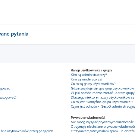
ane pytania
Rangi użytkownika i grupy
Kim są administratorzy?
Kim są moderatorzy?
Co to są grupy użytkowników?
ogować!
Gdzie znajduje się spis grup użytkowników
W jaki sposób można zostać liderem grupy
 zalogować?!
Dlaczego niektóre nazwy użytkowników są
Co to jest “Domyślna grupa użytkownika”?
Czym jest odnośnik “Zespół administracyjn
Prywatne wiadomości
Nie mogę wysyłać prywatnych wiadomości
Otrzymuję niechciane prywatne wiadomośc
iście użytkowników przeglądających
Otrzymałem/otrzymałam spam lub obraźliwy