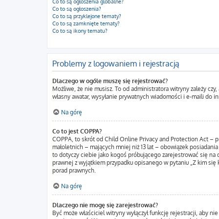
Co to są ogłoszenia globalne?
Co to są ogłoszenia?
Co to są przyklejone tematy?
Co to są zamknięte tematy?
Co to są ikony tematu?
Problemy z logowaniem i rejestracją
Dlaczego w ogóle muszę się rejestrować?
Możliwe, że nie musisz. To od administratora witryny zależy czy
własny awatar, wysyłanie prywatnych wiadomości i e-maili do in
Na górę
Co to jest COPPA?
COPPA, to skrót od Child Online Privacy and Protection Act – 
małoletnich – mających mniej niż 13 lat – obowiązek posiadania
to dotyczy ciebie jako kogoś próbującego zarejestrować się na d
prawnej z wyjątkiem przypadku opisanego w pytaniu „Z kim się 
porad prawnych.
Na górę
Dlaczego nie mogę się zarejestrować?
Być może właściciel witryny wyłączył funkcję rejestracji, aby n