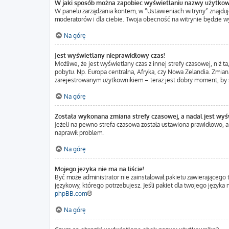
W jaki sposób można zapobiec wyświetlaniu nazwy użytkow
W panelu zarządzania kontem, w “Ustawieniach witryny” znajduj
moderatorów i dla ciebie. Twoja obecność na witrynie będzie w
Na górę
Jest wyświetlany nieprawidłowy czas!
Możliwe, że jest wyświetlany czas z innej strefy czasowej, niż t
pobytu. Np. Europa centralna, Afryka, czy Nowa Zelandia. Zmiana
zarejestrowanym użytkownikiem – teraz jest dobry moment, by s
Na górę
Została wykonana zmiana strefy czasowej, a nadal jest wyś
Jeżeli na pewno strefa czasowa została ustawiona prawidłowo, a
naprawił problem.
Na górę
Mojego języka nie ma na liście!
Być może administrator nie zainstalował pakietu zawierającego 
językowy, którego potrzebujesz. Jeśli pakiet dla twojego język
phpBB.com
®
Na górę