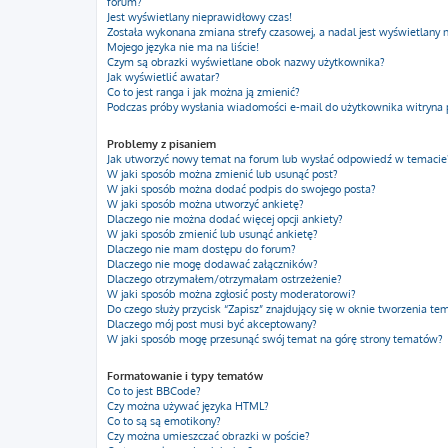
forum?
Jest wyświetlany nieprawidłowy czas!
Została wykonana zmiana strefy czasowej, a nadal jest wyświetlany 
Mojego języka nie ma na liście!
Czym są obrazki wyświetlane obok nazwy użytkownika?
Jak wyświetlić awatar?
Co to jest ranga i jak można ją zmienić?
Podczas próby wysłania wiadomości e-mail do użytkownika witryna 
Problemy z pisaniem
Jak utworzyć nowy temat na forum lub wysłać odpowiedź w temacie
W jaki sposób można zmienić lub usunąć post?
W jaki sposób można dodać podpis do swojego posta?
W jaki sposób można utworzyć ankietę?
Dlaczego nie można dodać więcej opcji ankiety?
W jaki sposób zmienić lub usunąć ankietę?
Dlaczego nie mam dostępu do forum?
Dlaczego nie mogę dodawać załączników?
Dlaczego otrzymałem/otrzymałam ostrzeżenie?
W jaki sposób można zgłosić posty moderatorowi?
Do czego służy przycisk “Zapisz” znajdujący się w oknie tworzenia te
Dlaczego mój post musi być akceptowany?
W jaki sposób mogę przesunąć swój temat na górę strony tematów?
Formatowanie i typy tematów
Co to jest BBCode?
Czy można używać języka HTML?
Co to są są emotikony?
Czy można umieszczać obrazki w poście?