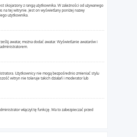
est skojarzony z rangą użytkownika. W zależności od używanego
s na tej witrynie. Jest on wyświetlany poniżej nazwy
żdego użytkownika.
Prześlij awatar, można dodać awatar. Wyświetlanie awatarów i
 administratorem.
istratora. Użytkownicy nie mogą bezpośrednio zmieniać stylu
zość witryn nie toleruje takich działań i moderator lub
dministrator włączył tę funkcję. Ma to zabezpieczać przed