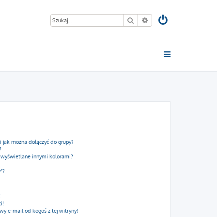
Szukaj
Wyszukiwanie zaawan
 i jak można dołączyć do grupy?
?
 wyświetlane innymi kolorami?
y”?
!
i!
 e-mail od kogoś z tej witryny!