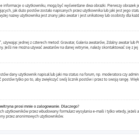
ne informacje o użytkowniku, mogą być wyświetlane dwa obrazki. Pierwszy obrazek j
ących, jak dużo postów zostało napisanych przez użytkownika lub jaki jest jego statu
yżej nazwy użytkownika jest znany jako awatar i jest unikatowy lub osobisty dla ka
”, używając jednej z czterech metod: Gravatar, Galeria awatarów, Zdalny awatar lub 
y. Jeśli nie można używać awatarów na danej witrynie, należy skontaktować się z jej
tów dany użytkownik napisał lub jaki ma status na forum, np. moderatora czy admin
ć postów tylko po to, aby zwiększyć swój licznik postów i przez to swoją rangę. Więks
witryna prosi mnie o zalogowanie. Dlaczego?
h użytkowników przez wbudowany formularz wysyłania e-maili i tylko wtedy, jeżeli a
ryny przez anonimowych użytkowników.