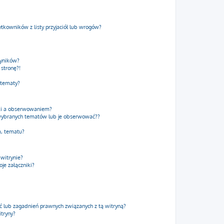
kowników z listy przyjaciół lub wrogów?
wyników?
stronę?!
 tematy?
dki a obserwowaniem?
wybranych tematów lub je obserwować??
m, tematu?
 witrynie?
je załączniki?
 lub zagadnień prawnych związanych z tą witryną?
itryny?