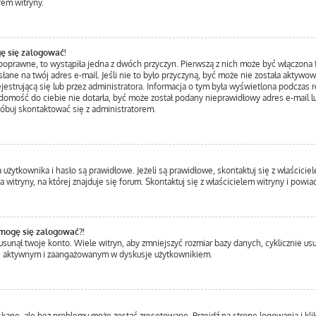
rem witryny.
ę się zalogować!
 poprawne, to wystąpiła jedna z dwóch przyczyn. Pierwszą z nich może być włączona f
łane na twój adres e-mail. Jeśli nie to było przyczyną, być może nie została aktywo
trującą się lub przez administratora. Informacja o tym była wyświetlona podczas rej
iadomość do ciebie nie dotarła, być może został podany nieprawidłowy adres e-mail l
róbuj skontaktować się z administratorem.
ytkownika i hasło są prawidłowe. Jeżeli są prawidłowe, skontaktuj się z właścicielem
itryny, na której znajduje się forum. Skontaktuj się z właścicielem witryny i powi
 mogę się zalogować?!
unął twoje konto. Wiele witryn, aby zmniejszyć rozmiar bazy danych, cyklicznie usuwa
ziej aktywnym i zaangażowanym w dyskusje użytkownikiem.
ane, ale bez problemu może zostać zresetowane. Przejdź na stronę logowania i klik