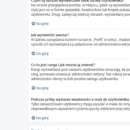
Czym są obrazki wyświetlane obok nazwy użytkownika?
Na stronie przeglądania postów, w miejscu, gdzie są wyświetla
stylu jest on w formie gwiazdek, kwadracików lub kropek pokazuj
użytkownika. Drugi, zazwyczaj większy obrazek, wyświetlany pow
Na górę
Jak wyświetlić awatar?
W panelu zarządzania kontem na karcie „Profil” w sekcji „Awatar
sposób ich wyświetlania są uzależnione od administratora witryn
Na górę
Co to jest ranga i jak można ją zmienić?
Rangi wyświetlane pod nazwami użytkowników oznaczają, ile pos
rang, ponieważ ustawia je administrator witryny. Nie należy pisa
administrator obniży licznik postów takiego użytkownika.
Na górę
Podczas próby wysłania wiadomości e-mail do użytkownika 
Tylko zarejestrowani użytkownicy mogą wysyłać e-maile do innyc
nieprawidłowym używaniem systemu poczty elektronicznej wit
Na górę