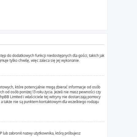
ostęp do dodatkowych funkcji niedostępnych dla gości, takich jak
uje tylko chwilę, więc zaleca się jej wykonanie.
netowych, które potencjalnie mogą zbierać informacje od osób
h od osób poniżej 13 roku życia. Jeżeli nie masz pewności czy
hpBB Limited i właściciele tej witryny nie dostarczają pomocy
 a także nie są punktem kontaktowym dla wszelkiego rodzaju
IP lub zabronił nazwy użytkownika, którą próbujesz