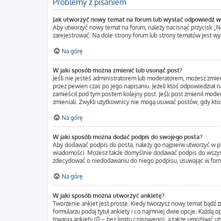
Problemy z pisaniem
Jak utworzyć nowy temat na forum lub wysłać odpowiedź w
Aby utworzyć nowy temat na forum, należy nacisnąć przycisk „
zarejestrować. Na dole strony forum lub strony tematów jest w
Na górę
W jaki sposób można zmienić lub usunąć post?
Jeśli nie jesteś administratorem lub moderatorem, możesz zmien
przez pewien czas po jego napisaniu. Jeżeli ktoś odpowiedział na 
zamieścił pod tym postem kolejny post. Jeśli post zmienił moder
zmieniali. Zwykli użytkownicy nie mogą usuwać postów, gdy kto
Na górę
W jaki sposób można dodać podpis do swojego posta?
Aby dodawać podpis do posta, należy go najpierw utworzyć w p
wiadomości. Możesz także domyślnie dodawać podpis do wszystk
zdecydować o niedodawaniu do niego podpisu, usuwając w form
Na górę
W jaki sposób można utworzyć ankietę?
Tworzenie ankiet jest proste. Kiedy tworzysz nowy temat bądź z
formularzu podaj tytuł ankiety i co najmniej dwie opcje. Każdą
trwania ankiety (0 – bez limitu czasowego), a także umożliwić 