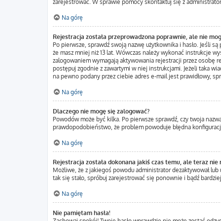
zarejestrować. W sprawie pomocy skontaktuj się z administrato
Na górę
Rejestracja została przeprowadzona poprawnie, ale nie mog
Po pierwsze, sprawdź swoją nazwę użytkownika i hasło. Jeśli są
że masz mniej niż 13 lat. Wówczas należy wykonać instrukcje wys
zalogowaniem wymagają aktywowania rejestracji przez osobę rejes
postępuj zgodnie z zawartymi w niej instrukcjami. Jeżeli taka w
na pewno podany przez ciebie adres e-mail jest prawidłowy, sp
Na górę
Dlaczego nie mogę się zalogować?
Powodów może być kilka. Po pierwsze sprawdź, czy twoja nazwa uż
prawdopodobieństwo, że problem powoduje błędna konfiguracja w
Na górę
Rejestracja została dokonana jakiś czas temu, ale teraz nie
Możliwe, że z jakiegoś powodu administrator dezaktywował lub us
tak się stało, spróbuj zarejestrować się ponownie i bądź bard
Na górę
Nie pamiętam hasła!
Zachowaj spokój! Twoje hasło wprawdzie nie może zostać odzysk