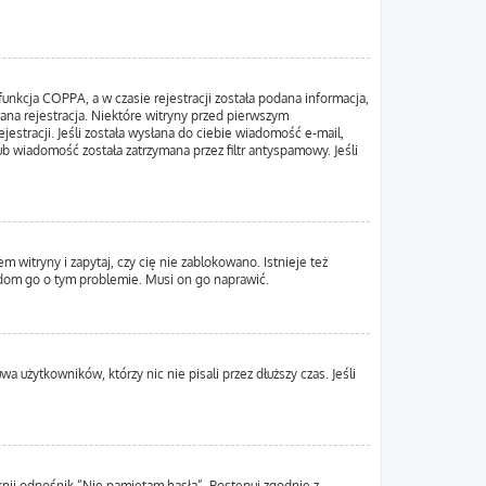
unkcja COPPA, a w czasie rejestracji została podana informacja,
wana rejestracja. Niektóre witryny przed pierwszym
estracji. Jeśli została wysłana do ciebie wiadomość e-mail,
ub wiadomość została zatrzymana przez filtr antyspamowy. Jeśli
 witryny i zapytaj, czy cię nie zablokowano. Istnieje też
adom go o tym problemie. Musi on go naprawić.
 użytkowników, którzy nic nie pisali przez dłuższy czas. Jeśli
nij odnośnik “Nie pamiętam hasła”. Postępuj zgodnie z