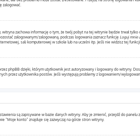
ę zalogować.
e
, witryna zachowa informację o tym, że twój pobyt na tej witrynie będzie trwał tylko
 pozostać zalogowanym/zalogowaną, podczas logowania zaznacz funkcję
Loguj mnie 
etowej, sali komputerowej w szkole lub na uczelni itp. Jeśli nie widzisz tej funkcji,
rzez phpBB dzięki, którym użytkownik jest autoryzowany i logowany do witryny. Dosta
ytanych przez użytkownika postów. Jeśli występują problemy z logowaniem/wylogow
ustawienia są zapisywane w bazie danych witryny. Aby je zmienić, przejdź do pane
ie “Moje konto” znajduje się zazwyczaj na górze stron witryny.