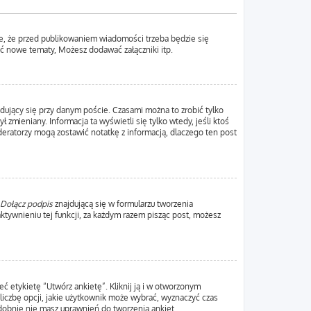
e, że przed publikowaniem wiadomości trzeba będzie się
yć nowe tematy, Możesz dodawać załączniki itp.
dujący się przy danym poście. Czasami można to zrobić tylko
ł zmieniany. Informacja ta wyświetli się tylko wtedy, jeśli ktoś
oderatorzy mogą zostawić notatkę z informacją, dlaczego ten post
Dołącz podpis
znajdującą się w formularzu tworzenia
ywnieniu tej funkcji, za każdym razem pisząc post, możesz
ć etykietę “Utwórz ankietę”. Kliknij ją i w otworzonym
liczbę opcji, jakie użytkownik może wybrać, wyznaczyć czas
odobnie nie masz uprawnień do tworzenia ankiet.