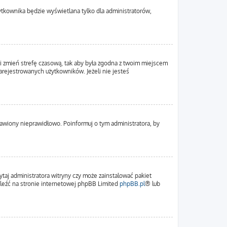
ytkownika będzie wyświetlana tylko dla administratorów,
em i zmień strefę czasową, tak aby była zgodna z twoim miejscem
zarejestrowanych użytkowników. Jeżeli nie jesteś
tawiony nieprawidłowo. Poinformuj o tym administratora, by
ytaj administratora witryny czy może zainstalować pakiet
naleźć na stronie internetowej phpBB Limited
phpBB.pl
® lub