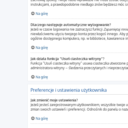
instrukcjami, a prawdopodobnie niedługo znów będziesz móc si
Na górę
Dlaczego następuje automatyczne wylogowanie?
Jeżeli w czasie logowania nie zaznaczysz funkcji
Zapamiętaj mni
niewłaściwemu użyciu twojego konta przez kogoś innego. Aby
ogólnie dostępnego komputera, np. w bibliotece, kawiarence intern
Na górę
Jak działa funkcja “Usuń ciasteczka witryny”?
Funkcja “Usuń ciasteczka witryny” usuwa ciasteczka utworzone p
administratora witryny – śledzenia przeczytanych i nieprzecz
Na górę
Preferencje i ustawienia użytkownika
Jak zmienić moje ustawienia?
Jeżeli jesteś zarejestrowanym użytkownikiem, wszystkie twoje 
zmian swoich ustawień i preferencji. Odnośnik do panelu o nazw
Na górę