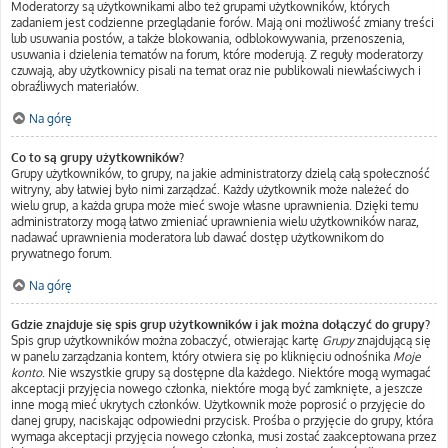
Moderatorzy są użytkownikami albo też grupami użytkowników, których
zadaniem jest codzienne przeglądanie forów. Mają oni możliwość zmiany treści
lub usuwania postów, a także blokowania, odblokowywania, przenoszenia,
usuwania i dzielenia tematów na forum, które moderują. Z reguły moderatorzy
czuwają, aby użytkownicy pisali na temat oraz nie publikowali niewłaściwych i
obraźliwych materiałów.
Na górę
Co to są grupy użytkowników?
Grupy użytkowników, to grupy, na jakie administratorzy dzielą całą społeczność
witryny, aby łatwiej było nimi zarządzać. Każdy użytkownik może należeć do
wielu grup, a każda grupa może mieć swoje własne uprawnienia. Dzięki temu
administratorzy mogą łatwo zmieniać uprawnienia wielu użytkowników naraz,
nadawać uprawnienia moderatora lub dawać dostęp użytkownikom do
prywatnego forum.
Na górę
Gdzie znajduje się spis grup użytkowników i jak można dołączyć do grupy?
Spis grup użytkowników można zobaczyć, otwierając kartę
Grupy
znajdującą się
w panelu zarządzania kontem, który otwiera się po kliknięciu odnośnika
Moje
konto
. Nie wszystkie grupy są dostępne dla każdego. Niektóre mogą wymagać
akceptacji przyjęcia nowego członka, niektóre mogą być zamknięte, a jeszcze
inne mogą mieć ukrytych członków. Użytkownik może poprosić o przyjęcie do
danej grupy, naciskając odpowiedni przycisk. Prośba o przyjęcie do grupy, która
wymaga akceptacji przyjęcia nowego członka, musi zostać zaakceptowana przez