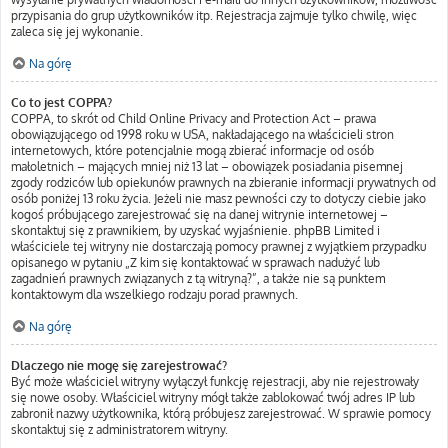
przypisania do grup użytkowników itp. Rejestracja zajmuje tylko chwilę, więc
zaleca się jej wykonanie.
Na górę
Co to jest COPPA?
COPPA, to skrót od Child Online Privacy and Protection Act – prawa
obowiązującego od 1998 roku w USA, nakładającego na właścicieli stron
internetowych, które potencjalnie mogą zbierać informacje od osób
małoletnich – mających mniej niż 13 lat – obowiązek posiadania pisemnej
zgody rodziców lub opiekunów prawnych na zbieranie informacji prywatnych od
osób poniżej 13 roku życia. Jeżeli nie masz pewności czy to dotyczy ciebie jako
kogoś próbującego zarejestrować się na danej witrynie internetowej –
skontaktuj się z prawnikiem, by uzyskać wyjaśnienie. phpBB Limited i
właściciele tej witryny nie dostarczają pomocy prawnej z wyjątkiem przypadku
opisanego w pytaniu „Z kim się kontaktować w sprawach nadużyć lub
zagadnień prawnych związanych z tą witryną?”, a także nie są punktem
kontaktowym dla wszelkiego rodzaju porad prawnych.
Na górę
Dlaczego nie mogę się zarejestrować?
Być może właściciel witryny wyłączył funkcję rejestracji, aby nie rejestrowały
się nowe osoby. Właściciel witryny mógł także zablokować twój adres IP lub
zabronił nazwy użytkownika, którą próbujesz zarejestrować. W sprawie pomocy
skontaktuj się z administratorem witryny.