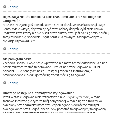
Na górę
Rejestracja została dokonana jakiś czas temu, ale teraz nie mogę się
zalogować?!
Możliwe, że z jakiegoś powodu administrator dezaktywował lub usunął twoje
konto. Wiele witryn, aby zmniejszyć rozmiar bazy danych, cyklicznie usuwa
użytkowników, którzy nic nie pisali przez dłuższy czas. Jeśli tak się stało, spróbuj
zarejestrować się ponownie i bądź bardziej aktywnym i zaangażowanym w
dyskusje użytkownikiem.
Na górę
Nie pamiętam hasła!
Zachowaj spokój! Twoje hasło wprawdzie nie może zostać odzyskane, ale bez
problemu może zostać zresetowane. Przejdź na stronę logowania i kliknij
odnośnik “Nie pamiętam hasła”. Postępuj zgodnie z instrukcjami, a
prawdopodobnie niedługo znów będziesz móc się zalogować.
Na górę
Dlaczego następuje automatyczne wylogowanie?
Jeżeli w czasie logowania nie zaznaczysz funkcji
Zapamiętaj mnie
, witryna
zachowa informację o tym, że twój pobyt na tej witrynie będzie trwał tylko
określony przez administratora czas. Zapobiega to niewłaściwemu użyciu
twojego konta przez kogoś innego. Aby pozostać zalogowanym/zalogowaną,