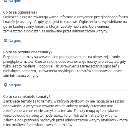
Na górę
Co to są ogłoszenia?
Ogłoszenia często zawierają ważne informacje dotyczące przeglądanego forum
i należy je przeczytać, gdy tylko jest to możliwe. Ogłoszenia są wyświetlane na
górze każdej strony forum, w którym zostały napisane. Uprawnienia
zamieszczania ogłoszeń są nadawane przez administratora witryny.
Na górę
Co to są przyklejone tematy?
Przyklejone tematy są wyświetlane pod ogłoszeniami na pierwszej stronie
przeglądu tematów. Często są one dość ważne, więc należy je przeczytać, gdy
tylko jest to możliwe. Podobnie, jak uprawnienia zamieszczania ogłoszeń i
globalnych ogłoszeń, uprawnienia przyklejania tematów są nadawane przez
administratora witryny.
Na górę
Co to są zamknięte tematy?
Zamknięte tematy są to tematy, w których użytkownicy nie mogą zamieszczać
odpowiedzi, a wszystkie zawarte w nich ankiety zostały automatycznie
zakończone w momencie zamykania tematu. Tematy mogą być zamykane z
wielu powodów i robią to moderatorzy forum lub administratorzy witryny.
Zależnie od uprawnień nadanych przez administratora witryny użytkownik może
mieć możliwość zamykania swoich tematów.