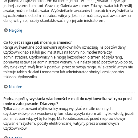
W panelu zarządzania kontem na karcie „Profil” w sekcji „Awatar”, używając
jednej z czterech metod: Gravatar, Galeria awatarów, Zdalny awatar lub Prześlij
awatar, można dodać awatar. Wyświetlanie awatarów i sposób ich wyświetlania
są uzależnione od administratora witryny. Jeśli nie można używać awatarów na
danej witrynie, należy skontaktować się z jej administratorem.
Na górę
Co to jest ranga i jak można ją zmienić?
Rangi wyświetlane pod nazwami użytkowników oznaczają, ile postów dany
użytkownik napisał lub jaki ma status na forum, np. moderatora czy
administratora. Użytkownicy nie mogą bezpośrednio zmieniać stylu rang,
ponieważ ustawia je administrator witryny. Nie należy pisać postów tylko po to,
aby zwiększyć swój licznik postów i przez to swoją rangę. Większość witryn nie
toleruje takich działań i moderator lub administrator obniży licznik postów
takiego użytkownika.
Na górę
Podczas próby wysłania wiadomości e-mail do użytkownika witryna prosi
mnie o zalogowanie. Dlaczego?
Tylko zarejestrowani użytkownicy mogą wysyłać e-maile do innych
użytkowników przez wbudowany formularz wysyłania e-maili i tylko wtedy, jeżeli
administrator włączył tę funkcję. Ma to zabezpieczać przed nieprawidłowym
używaniem systemu poczty elektronicznej witryny przez anonimowych
użytkowników.