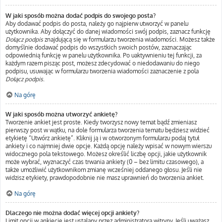
W jaki sposób można dodać podpis do swojego posta?
Aby dodawać podpis do posta, należy go najpierw utworzyć w panelu
użytkownika. Aby dołączyć do danej wiadomości swój podpis, zaznacz funkcję
Dołącz podpis
znajdującą się w formularzu tworzenia wiadomości. Możesz także
domyślnie dodawać podpis do wszystkich swoich postów, zaznaczając
odpowiednią funkcję w panelu użytkownika. Po uaktywnieniu tej funkcji, za
każdym razem pisząc post, możesz zdecydować o niedodawaniu do niego
podpisu, usuwając w formularzu tworzenia wiadomości zaznaczenie z pola
Dołącz podpis
.
Na górę
W jaki sposób można utworzyć ankietę?
Tworzenie ankiet jest proste. Kiedy tworzysz nowy temat bądź zmieniasz
pierwszy post w wątku, na dole formularza tworzenia tematu będziesz widzieć
etykietę “Utwórz ankietę”. Kliknij ją i w otworzonym formularzu podaj tytuł
ankiety i co najmniej dwie opcje. Każdą opcję należy wpisać w nowym wierszu
widocznego pola tekstowego. Możesz określić liczbę opcji, jakie użytkownik
może wybrać, wyznaczyć czas trwania ankiety (0 – bez limitu czasowego), a
także umożliwić użytkownikom zmianę wcześniej oddanego głosu. Jeśli nie
widzisz etykiety, prawdopodobnie nie masz uprawnień do tworzenia ankiet.
Na górę
Dlaczego nie można dodać więcej opcji ankiety?
Limit opcji w ankiecie jest ustalany przez administratora witryny. Jeśli uważasz,