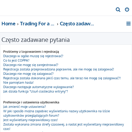
S
z
Home
Trading For a Living
Często zadawane pytania
u
k
Często zadawane pytania
a
j
Problemy z logowaniem i rejestracją
Dlaczego w ogóle muszę się rejestrować?
Co to jest COPPA?
Dlaczego nie mogę się zarejestrować?
Rejestracja została przeprowadzona poprawnie, ale nie mogę się zalogować!
Dlaczego nie mogę się zalogować?
Rejestracja została dokonana jakiś czas temu, ale teraz nie mogę się zalogować?!
Nie pamiętam hasła!
Dlaczego następuje automatyczne wylogowanie?
Jak działa funkcja “Usuń ciasteczka witryny”?
Preferencje i ustawienia użytkownika
Jak zmienić moje ustawienia?
W jaki sposób można zapobiec wyświetlaniu nazwy użytkownika na liście
użytkowników przeglądających forum?
Jest wyświetlany nieprawidłowy czas!
Została wykonana zmiana strefy czasowej, a nadal jest wyświetlany nieprawidłowy
czas!