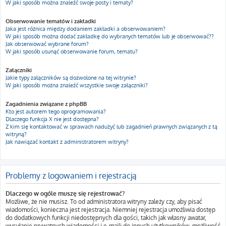
W jaki sposób można znaleźć swoje posty i tematy?
Obserwowanie tematów i zakładki
Jaka jest różnica między dodaniem zakładki a obserwowaniem?
W jaki sposób można dodać zakładkę do wybranych tematów lub je obserwować??
Jak obserwować wybrane forum?
W jaki sposób usunąć obserwowanie forum, tematu?
Załączniki
Jakie typy załączników są dozwolone na tej witrynie?
W jaki sposób można znaleźć wszystkie swoje załączniki?
Zagadnienia związane z phpBB
Kto jest autorem tego oprogramowania?
Dlaczego funkcja X nie jest dostępna?
Z kim się kontaktować w sprawach nadużyć lub zagadnień prawnych związanych z tą
witryną?
Jak nawiązać kontakt z administratorem witryny?
Problemy z logowaniem i rejestracją
Dlaczego w ogóle muszę się rejestrować?
Możliwe, że nie musisz. To od administratora witryny zależy czy, aby pisać
wiadomości, konieczna jest rejestracja. Niemniej rejestracja umożliwia dostęp
do dodatkowych funkcji niedostępnych dla gości, takich jak własny awatar,
wysyłanie prywatnych wiadomości i e-maili do innych użytkowników, możliwość