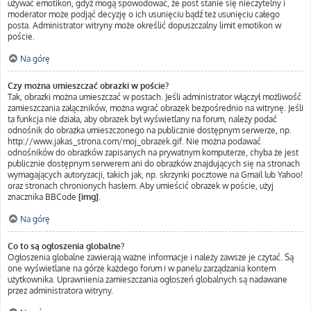
używać emotikon, gdyż mogą spowodować, że post stanie się nieczytelny i
moderator może podjąć decyzję o ich usunięciu bądź też usunięciu całego
posta. Administrator witryny może określić dopuszczalny limit emotikon w
poście.
Na górę
Czy można umieszczać obrazki w poście?
Tak, obrazki można umieszczać w postach. Jeśli administrator włączył możliwość
zamieszczania załączników, można wgrać obrazek bezpośrednio na witrynę. Jeśli
ta funkcja nie działa, aby obrazek był wyświetlany na forum, należy podać
odnośnik do obrazka umieszczonego na publicznie dostępnym serwerze, np.
http://www.jakas_strona.com/moj_obrazek.gif. Nie można podawać
odnośników do obrazków zapisanych na prywatnym komputerze, chyba że jest
publicznie dostępnym serwerem ani do obrazków znajdujących się na stronach
wymagających autoryzacji, takich jak, np. skrzynki pocztowe na Gmail lub Yahoo!
oraz stronach chronionych hasłem. Aby umieścić obrazek w poście, użyj
znacznika BBCode
[img]
.
Na górę
Co to są ogłoszenia globalne?
Ogłoszenia globalne zawierają ważne informacje i należy zawsze je czytać. Są
one wyświetlane na górze każdego forum i w panelu zarządzania kontem
użytkownika. Uprawnienia zamieszczania ogłoszeń globalnych są nadawane
przez administratora witryny.