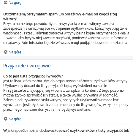
Na górę
Otrzymałem/otrzymałam spam lub obraźliwy e-mail od kogoś z tej
witryny!
Przykro nam z tego powodu. System wysyłania e-maili witryny zawiera
zabezpieczenia umożliwiające wytropienie użytkowników, którzy wysyłają takie
wiadomości. Prześlij administratorowi witryny pełną kopię otrzymanego e-maila
– ważne, aby były w niej zawarte nagłówki, ponieważ zawierają one informacje
o nadawcy. Administrator będzie wówczas mógł podjąć odpowiednie działania.
Na górę
Przyjaciele i wrogowie
Co to jest lista przyjaciół i wrogów?
Jest to lista, którą można użyć do organizowania różnych użytkowników witryny.
Użytkownicy dodani do listy przyjaciół będą wyświetleni na karcie
znajdującej się w panelu zarządzania kontem. Z tego poziomu
Przyjaciele
można szybko sprawdzić ich status, a także wysłać prywatną wiadomość.
Zależnie od używanego stylu witryny, posty tych użytkowników mogą być
wyróżniane. Jeśli użytkownik zostanie dodany do listy wrogów, wszystkie posty
przez niego napisane domyślnie nie będą wyświetlane.
Na górę
W jaki sposób można dodawać/usuwać użytkowników z listy przyjaciół lub