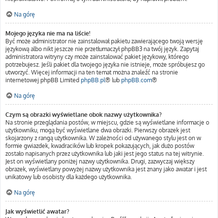
Na górę
Mojego języka nie ma na liście!
Być może administrator nie zainstalował pakietu zawierającego twoją wersję
językową albo nikt jeszcze nie przetłumaczył phpBB3 na twój język. Zapytaj
administratora witryny czy może zainstalować pakiet językowy, którego
potrzebujesz. Jeśli pakiet dla twojego języka nie istnieje, może spróbujesz go
utworzyć. Więcej informacji na ten temat można znaleźć na stronie
internetowej phpBB Limited
phpBB.pl
® lub
phpBB.com
®
Na górę
Czym są obrazki wyświetlane obok nazwy użytkownika?
Na stronie przeglądania postów, w miejscu, gdzie są wyświetlane informacje o
użytkowniku, mogą być wyświetlane dwa obrazki. Pierwszy obrazek jest
skojarzony z rangą użytkownika. W zależności od używanego stylu jest on w
formie gwiazdek, kwadracików lub kropek pokazujących, jak dużo postów
zostało napisanych przez użytkownika lub jaki jest jego status na tej witrynie.
Jest on wyświetlany poniżej nazwy użytkownika. Drugi, zazwyczaj większy
obrazek, wyświetlany powyżej nazwy użytkownika jest znany jako awatar i jest
unikatowy lub osobisty dla każdego użytkownika.
Na górę
Jak wyświetlić awatar?