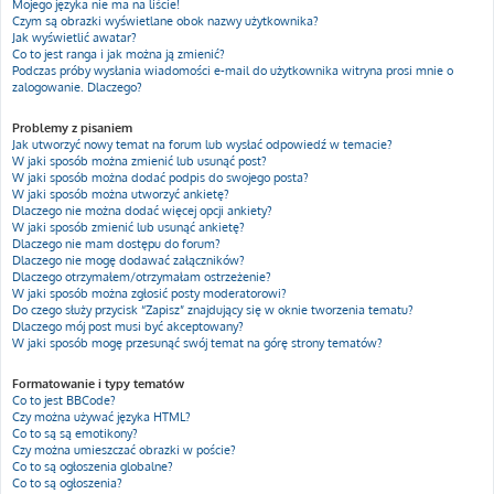
Mojego języka nie ma na liście!
Czym są obrazki wyświetlane obok nazwy użytkownika?
Jak wyświetlić awatar?
Co to jest ranga i jak można ją zmienić?
Podczas próby wysłania wiadomości e-mail do użytkownika witryna prosi mnie o
zalogowanie. Dlaczego?
Problemy z pisaniem
Jak utworzyć nowy temat na forum lub wysłać odpowiedź w temacie?
W jaki sposób można zmienić lub usunąć post?
W jaki sposób można dodać podpis do swojego posta?
W jaki sposób można utworzyć ankietę?
Dlaczego nie można dodać więcej opcji ankiety?
W jaki sposób zmienić lub usunąć ankietę?
Dlaczego nie mam dostępu do forum?
Dlaczego nie mogę dodawać załączników?
Dlaczego otrzymałem/otrzymałam ostrzeżenie?
W jaki sposób można zgłosić posty moderatorowi?
Do czego służy przycisk “Zapisz” znajdujący się w oknie tworzenia tematu?
Dlaczego mój post musi być akceptowany?
W jaki sposób mogę przesunąć swój temat na górę strony tematów?
Formatowanie i typy tematów
Co to jest BBCode?
Czy można używać języka HTML?
Co to są są emotikony?
Czy można umieszczać obrazki w poście?
Co to są ogłoszenia globalne?
Co to są ogłoszenia?