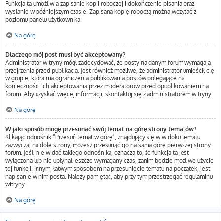
Funkcja ta umożliwia zapisanie kopii roboczej i dokończenie pisania oraz
wysłanie w późniejszym czasie. Zapisaną kopię roboczą można wczytać z
poziomu panelu użytkownika.
Na górę
Dlaczego mój post musi być akceptowany?
Administrator witryny mógł zadecydować, że posty na danym forum wymagają
przejrzenia przed publikacją. Jest również możliwe, że administrator umieścił cię
w grupie, która ma ograniczenia publikowania postów polegające na
konieczności ich akceptowania przez moderatorów przed opublikowaniem na
forum. Aby uzyskać więcej informacji, skontaktuj się z administratorem witryny.
Na górę
W jaki sposób mogę przesunąć swój temat na górę strony tematów?
Klikając odnośnik “Przesuń temat w górę”, znajdujący się w widoku tematu
zazwyczaj na dole strony, możesz przesunąć go na samą górę pierwszej strony
forum. Jeśli nie widać takiego odnośnika, oznacza to, że funkcja ta jest
wyłączona lub nie upłynął jeszcze wymagany czas, zanim będzie możliwe użycie
tej funkcji. Innym, łatwym sposobem na przesunięcie tematu na początek, jest
napisanie w nim posta. Należy pamiętać, aby przy tym przestrzegać regulaminu
witryny.
Na górę