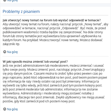
Na górę
Problemy z pisaniem
Jak utworzyć nowy temat na forum lub wysłać odpowiedź w temacie?
Aby utworzyć nowy temat na forum, należy nacisnąć przycisk „Nowy temat”, aby
odpowiedzieć w temacie, nacisnąć przycisk „Odpowiedz”. Być może, że przed
publikowaniem wiadomości trzeba będzie się zarejestrować. Na dole strony
forum lub strony tematów jest wyświetlana lista uprawnień użytkownika na
każdym forum. Na przykład: Możesz tworzyć nowe tematy, Możesz dodawać
załączniki itp.
Na górę
W jaki sposób można zmienić lub usunąć post?
Jeśli nie jesteś administratorem lub moderatorem, możesz zmieniać i usuwać
tylko swoje posty. Możesz zmienić post, naciskając przycisk
Zmień
znajdujący
się przy danym poście. Czasami można to zrobić tylko przez pewien czas po
jego napisaniu. Jeżeli ktoś odpowiedział na ten post, pod twoim postem pojawi
się informacja ile razy i kiedy ostatni raz post był zmieniany. Informacja ta
wyświetli się tylko wtedy, jeśli ktoś zamieścił pod tym postem kolejny post.
Jeśli post zmienił moderator lub administrator, informacja ta nie zostanie
wyświetlona. Administratorzy i moderatorzy mogą zostawić notatkę z
informacją, dlaczego ten post zmieniali. Zwykli użytkownicy nie mogą usuwać
postów, gdy ktoś zamieścił pod ich postem nowy post.
Na górę