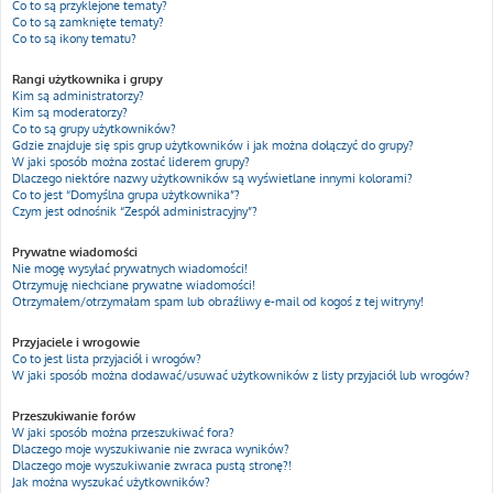
Co to są przyklejone tematy?
Co to są zamknięte tematy?
Co to są ikony tematu?
Rangi użytkownika i grupy
Kim są administratorzy?
Kim są moderatorzy?
Co to są grupy użytkowników?
Gdzie znajduje się spis grup użytkowników i jak można dołączyć do grupy?
W jaki sposób można zostać liderem grupy?
Dlaczego niektóre nazwy użytkowników są wyświetlane innymi kolorami?
Co to jest “Domyślna grupa użytkownika”?
Czym jest odnośnik “Zespół administracyjny”?
Prywatne wiadomości
Nie mogę wysyłać prywatnych wiadomości!
Otrzymuję niechciane prywatne wiadomości!
Otrzymałem/otrzymałam spam lub obraźliwy e-mail od kogoś z tej witryny!
Przyjaciele i wrogowie
Co to jest lista przyjaciół i wrogów?
W jaki sposób można dodawać/usuwać użytkowników z listy przyjaciół lub wrogów?
Przeszukiwanie forów
W jaki sposób można przeszukiwać fora?
Dlaczego moje wyszukiwanie nie zwraca wyników?
Dlaczego moje wyszukiwanie zwraca pustą stronę?!
Jak można wyszukać użytkowników?