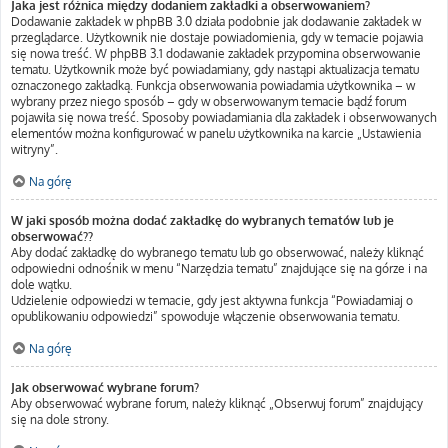
Jaka jest różnica między dodaniem zakładki a obserwowaniem?
Dodawanie zakładek w phpBB 3.0 działa podobnie jak dodawanie zakładek w
przeglądarce. Użytkownik nie dostaje powiadomienia, gdy w temacie pojawia
się nowa treść. W phpBB 3.1 dodawanie zakładek przypomina obserwowanie
tematu. Użytkownik może być powiadamiany, gdy nastąpi aktualizacja tematu
oznaczonego zakładką. Funkcja obserwowania powiadamia użytkownika – w
wybrany przez niego sposób – gdy w obserwowanym temacie bądź forum
pojawiła się nowa treść. Sposoby powiadamiania dla zakładek i obserwowanych
elementów można konfigurować w panelu użytkownika na karcie „Ustawienia
witryny”.
Na górę
W jaki sposób można dodać zakładkę do wybranych tematów lub je
obserwować??
Aby dodać zakładkę do wybranego tematu lub go obserwować, należy kliknąć
odpowiedni odnośnik w menu “Narzędzia tematu” znajdujące się na górze i na
dole wątku.
Udzielenie odpowiedzi w temacie, gdy jest aktywna funkcja “Powiadamiaj o
opublikowaniu odpowiedzi” spowoduje włączenie obserwowania tematu.
Na górę
Jak obserwować wybrane forum?
Aby obserwować wybrane forum, należy kliknąć „Obserwuj forum” znajdujący
się na dole strony.