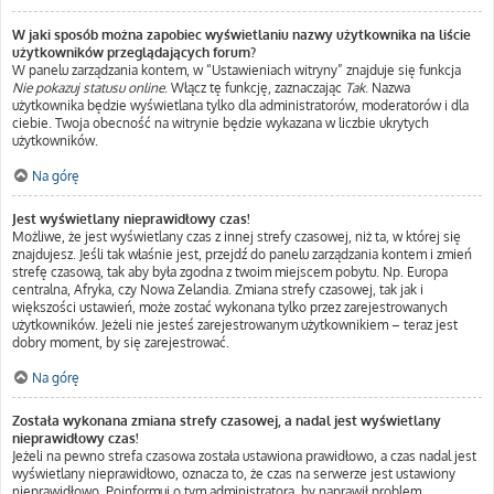
W jaki sposób można zapobiec wyświetlaniu nazwy użytkownika na liście
użytkowników przeglądających forum?
W panelu zarządzania kontem, w “Ustawieniach witryny” znajduje się funkcja
Nie pokazuj statusu online
. Włącz tę funkcję, zaznaczając
Tak
. Nazwa
użytkownika będzie wyświetlana tylko dla administratorów, moderatorów i dla
ciebie. Twoja obecność na witrynie będzie wykazana w liczbie ukrytych
użytkowników.
Na górę
Jest wyświetlany nieprawidłowy czas!
Możliwe, że jest wyświetlany czas z innej strefy czasowej, niż ta, w której się
znajdujesz. Jeśli tak właśnie jest, przejdź do panelu zarządzania kontem i zmień
strefę czasową, tak aby była zgodna z twoim miejscem pobytu. Np. Europa
centralna, Afryka, czy Nowa Zelandia. Zmiana strefy czasowej, tak jak i
większości ustawień, może zostać wykonana tylko przez zarejestrowanych
użytkowników. Jeżeli nie jesteś zarejestrowanym użytkownikiem – teraz jest
dobry moment, by się zarejestrować.
Na górę
Została wykonana zmiana strefy czasowej, a nadal jest wyświetlany
nieprawidłowy czas!
Jeżeli na pewno strefa czasowa została ustawiona prawidłowo, a czas nadal jest
wyświetlany nieprawidłowo, oznacza to, że czas na serwerze jest ustawiony
nieprawidłowo. Poinformuj o tym administratora, by naprawił problem.