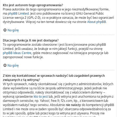
Kto jest autorem tego oprogramowania?
Prawa autorskie do tego oprogramowania w jego niezmodyfikowanej formie,
ma
phpBB Limited
. Jest ono publikowane na licencji GNU General Public
License wersja 2 (GPL-2.0), co w praktyce oznacza, że może być bez ograniczeń
dystrybuowane. Więcej na ten temat dowiesz się na stronie
About phpBB
.
Na górę
Dlaczego funkcja X nie jest dostępna?
To oprogramowanie zostało stworzone i jest licencjonowane przez phpBB
Limited. Jeśli uważasz, że brakuje w nim jakiejś funkcji, przejdź na stronę
phpBB Ideas Centre
, gdzie możesz zagłosować na istniejące propozycje lub
zaproponować nowe funkcje.
Na górę
Z kim się kontaktować w sprawach nadużyć lub zagadnień prawnych
związanych z tą witryną?
W tych sprawach, należy skontaktować się z jednym z administratorów, których
dane wyświetlone są na liście zespołu administracyjnego. Jeżeli jednak nie
otrzymasz odpowiedzi, należy skontaktować się z właścicielem domeny –
wykonaj sprawdzenie
kto to jest
lub, jeśli witryna jest uruchomiona na jednym z
darmowych serwisów, np. Yahoo!, free.fr, f2s.com, itp., z kierownictwem lub
wydziałem nadużyć tego serwisu. Absolutnie
nie należy
do kompetencji phpBB
Limited i nie może ona w żaden sposób być obarczana odpowiedzialnością za
to w jaki sposób, gdzie lub przez kogo ta witryna jest używana. Proszę nie