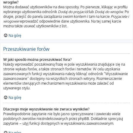
wrogów?
Można dodawać użytkowników na dwa sposoby. Po pierwsze, klikając w profilu
wybranego użytkownika odnośnik
Dodaj do przyjaciół
lub
Dodaj do wrogów
. Po
drugie, przejść do panelu zarządzania swoim kontem i tam na karcie
Przyjaciele i
wrogowie
wprowadzić odpowiednie dane użytkownika. Na tej samej karcie
można także usuwać użytkowników z list.
Na górę
Przeszukiwanie forów
W jaki sposób można przeszukiwać fora?
Należy wprowadzić poszukiwaną frazę w pole wyszukiwania znajdujące się na
stronie wykazu forów, a także stronach forów i tematów. W celu uzyskania
zaawansowanych funkcji wyszukiwania należy kliknąć odnośnik “Wyszukiwanie
zaawansowane” dostępny na wszystkich stronach witryny. Rozmieszczenie
elementów sterujących mechanizmem wyszukiwania może zależeć od
używanego stylu.
Na górę
Dlaczego moje wyszukiwanie nie zwraca wyników?
Prawdopodobnie zapytanie nie było jasno sprecyzowane i zawierało wiele
podobnych zwrotów niezindeksowanych przez phpBB. Dokładnie sprecyzuj
zapytanie – użyj funkcji dostępnych w wyszukiwaniu zaawansowanym.
Na górę