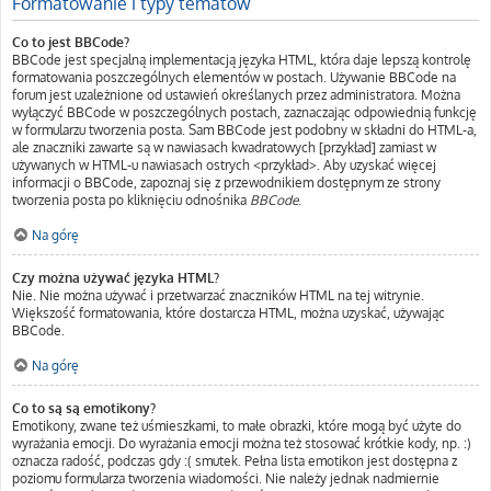
Formatowanie i typy tematów
Co to jest BBCode?
BBCode jest specjalną implementacją języka HTML, która daje lepszą kontrolę
formatowania poszczególnych elementów w postach. Używanie BBCode na
forum jest uzależnione od ustawień określanych przez administratora. Można
wyłączyć BBCode w poszczególnych postach, zaznaczając odpowiednią funkcję
w formularzu tworzenia posta. Sam BBCode jest podobny w składni do HTML-a,
ale znaczniki zawarte są w nawiasach kwadratowych [przykład] zamiast w
używanych w HTML-u nawiasach ostrych <przykład>. Aby uzyskać więcej
informacji o BBCode, zapoznaj się z przewodnikiem dostępnym ze strony
tworzenia posta po kliknięciu odnośnika
BBCode
.
Na górę
Czy można używać języka HTML?
Nie. Nie można używać i przetwarzać znaczników HTML na tej witrynie.
Większość formatowania, które dostarcza HTML, można uzyskać, używając
BBCode.
Na górę
Co to są są emotikony?
Emotikony, zwane też uśmieszkami, to małe obrazki, które mogą być użyte do
wyrażania emocji. Do wyrażania emocji można też stosować krótkie kody, np. :)
oznacza radość, podczas gdy :( smutek. Pełna lista emotikon jest dostępna z
poziomu formularza tworzenia wiadomości. Nie należy jednak nadmiernie