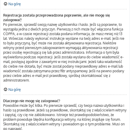
Na górę
Rejestracja została przeprowadzona poprawnie, ale nie mogę się
zalogować!
Po pierwsze, sprawdź swoją nazwę użytkownika i hasło. Jeśli są poprawne, to
wystąpiła jedna z dwóch przyczyn. Pierwszą z nich może być włączona funkcja
COPPA, a w czasie rejestracji została podana informacja, że masz mniej niż 13
lat. Wówczas należy wykonać instrukcje wysłane na twój adres e-mail. Jeśli nie
to było przyczyną, być może nie została aktywowana rejestracja. Niektóre
witryny przed pierwszym zalogowaniem wymagają aktywowania rejestracji
przez osobę rejestrującą się lub przez administratora. Informacja o tym była
wyświetlona podczas rejestracji. Jeśli została wysłana do ciebie wiadomość e-
mail, postępuj zgodnie z zawartymi w niej instrukcjami. Jeżeli taka wiadomość
do ciebie nie dotarła, być może został podany nieprawidłowy adres e-mail lub
wiadomość została zatrzymana przez filtr antyspamowy. Jeśli na pewno podany
przez ciebie adres e-mail jest prawidłowy, spróbuj skontaktować się z
administratorem.
Na górę
Dlaczego nie mogę się zalogować?
Powodów może być kilka. Po pierwsze sprawdź, czy twoja nazwa użytkownika i
hasło są prawidłowe. Jeżeli są prawidłowe, skontaktuj się z właścicielem witryny
i zapytaj, czy cię nie zablokowano. Istnieje też prawdopodobieństwo, że
problem powoduje błędna konfiguracja witryny, na której znajduje się forum.
Skontaktuj się z właścicielem witryny i powiadom go o tym problemie. Musi on
go naprawić.