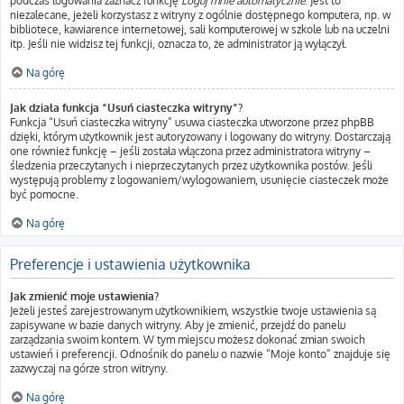
podczas logowania zaznacz funkcję
Loguj mnie automatycznie
. Jest to
niezalecane, jeżeli korzystasz z witryny z ogólnie dostępnego komputera, np. w
bibliotece, kawiarence internetowej, sali komputerowej w szkole lub na uczelni
itp. Jeśli nie widzisz tej funkcji, oznacza to, że administrator ją wyłączył.
Na górę
Jak działa funkcja “Usuń ciasteczka witryny”?
Funkcja “Usuń ciasteczka witryny” usuwa ciasteczka utworzone przez phpBB
dzięki, którym użytkownik jest autoryzowany i logowany do witryny. Dostarczają
one również funkcję – jeśli została włączona przez administratora witryny –
śledzenia przeczytanych i nieprzeczytanych przez użytkownika postów. Jeśli
występują problemy z logowaniem/wylogowaniem, usunięcie ciasteczek może
być pomocne.
Na górę
Preferencje i ustawienia użytkownika
Jak zmienić moje ustawienia?
Jeżeli jesteś zarejestrowanym użytkownikiem, wszystkie twoje ustawienia są
zapisywane w bazie danych witryny. Aby je zmienić, przejdź do panelu
zarządzania swoim kontem. W tym miejscu możesz dokonać zmian swoich
ustawień i preferencji. Odnośnik do panelu o nazwie “Moje konto” znajduje się
zazwyczaj na górze stron witryny.
Na górę