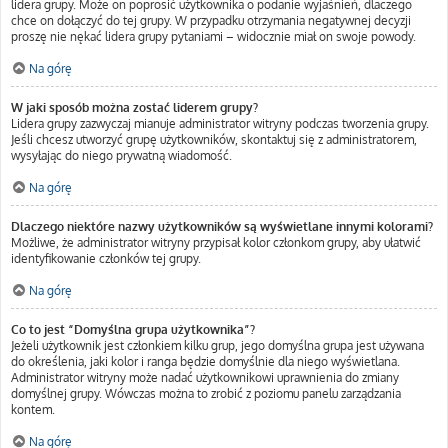
lidera grupy. Może on poprosić użytkownika o podanie wyjaśnień, dlaczego
chce on dołączyć do tej grupy. W przypadku otrzymania negatywnej decyzji
proszę nie nękać lidera grupy pytaniami – widocznie miał on swoje powody.
Na górę
W jaki sposób można zostać liderem grupy?
Lidera grupy zazwyczaj mianuje administrator witryny podczas tworzenia grupy.
Jeśli chcesz utworzyć grupę użytkowników, skontaktuj się z administratorem,
wysyłając do niego prywatną wiadomość.
Na górę
Dlaczego niektóre nazwy użytkowników są wyświetlane innymi kolorami?
Możliwe, że administrator witryny przypisał kolor członkom grupy, aby ułatwić
identyfikowanie członków tej grupy.
Na górę
Co to jest “Domyślna grupa użytkownika”?
Jeżeli użytkownik jest członkiem kilku grup, jego domyślna grupa jest używana
do określenia, jaki kolor i ranga będzie domyślnie dla niego wyświetlana.
Administrator witryny może nadać użytkownikowi uprawnienia do zmiany
domyślnej grupy. Wówczas można to zrobić z poziomu panelu zarządzania
kontem.
Na górę