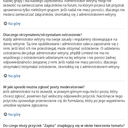
każdej grupy i dla każdego użytkownika. Administrator witryny mógł nie
zezwolić na zamieszczanie załączników na forum, na którym piszesz lub przyznał
uprawnienia tylko niektórym grupom. Jeśli nadal nie masz jasności, dlaczego nie
możesz zamieszczać załączników, skontaktuj się z administratorem witryny.
Na górę
Dlaczego otrzymałem/otrzymałam ostrzeżenie?
Każdy administrator witryny ma swoje zasady i regulaminy obowiązujące na
danej witrynie. Są one opublikowane i administrator zaleca zapoznanie się z
nimi. Jeśli ktoś ich nie przestrzegał, może otrzymać ostrzeżenie. O udzieleniu
ostrzeżenia decyduje administrator witryny. phpBB Limited nie ma nic
wspólnego z ostrzeżeniami udzielanymi na tej witrynie i nie ponosi żadnej
odpowiedzialności związanej z nimi. Jeśli nadal nie masz jasności, dlaczego
otrzymałeś/otrzymałaś ostrzeżenie, skontaktuj się z administratorem witryny.
Na górę
W jaki sposób można zgłosić posty moderatorowi?
Jeśli administrator na to zezwolił, w prawym górnym rogu treści posta, który
chcesz zgłosić, powinien być widoczny odpowiedni przycisk. Naciśnięcie tego
przycisku spowoduje przeniesienie cię do formularza, który po jego wypełnieniu
umożliwi wysłanie zgłoszenia.
Na górę
Do czego służy przycisk “Zapisz” znajdujący się w oknie tworzenia tematu?