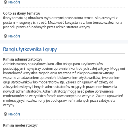
Na górę
Co to są ikony tematu?
Ikony tematu są obrazkami wybieranymi przez autora tematu skojarzonymi z
postami – sugerują ich treść. Możliwość korzystania z ikon tematu uzależniona
jest od uprawnień nadanych przez administratora witryny.
Na górę
Rangi użytkownika i grupy
Kim są administratorzy?
Administratorzy są użytkownikami albo też grupami użytkowników
posiadającymi najwyższy poziom uprawnień kontrolnych całej witryny. Mogą oni
kontrolować wszystkie zagadnienia związane z funkcjonowaniem witryny
włącznie z nadawaniem uprawnień, blokowaniem użytkowników, tworzeniem
grup użytkowników lub moderatorów itp. Zakres ich uprawnień zależy od
założyciela witryny i innych administratorów mających prawo nominowania
nowych administratorów. Administratorzy mogą mieć pełne uprawnienia
moderatorów na wszystkich forach utworzonych na witrynie. Zakres uprawnień
moderacyjnych uzależniony jest od uprawnień nadanych przez założyciela
witryny.
Na górę
Kim są moderatorzy?